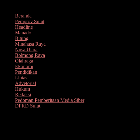
Lompat
Agustus 9, 2026
ke
Beranda
konten
Pemprov Sulut
Headline
Manado
Bitung
Minahasa Raya
Nusa Utara
Bolmong Raya
Olahraga
Ekonomi
Pendidikan
Lintas
Advetorial
Hukum
Redaksi
Pedoman Pemberitaan Media Siber
DPRD Sulut