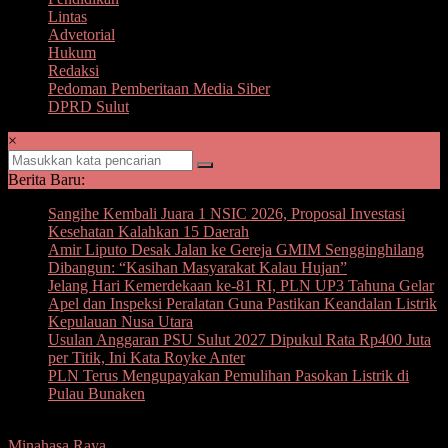
Lintas
Advetorial
Hukum
Redaksi
Pedoman Pemberitaan Media Siber
DPRD Sulut
×
Berita Baru:
Sangihe Kembali Juara 1 NSIC 2026, Proposal Investasi
Kesehatan Kalahkan 15 Daerah
Amir Liputo Desak Jalan ke Gereja GMIM Sengginghilang
Dibangun: “Kasihan Masyarakat Kalau Hujan”
Jelang Hari Kemerdekaan ke-81 RI, PLN UP3 Tahuna Gelar
Apel dan Inspeksi Peralatan Guna Pastikan Keandalan Listrik
Kepulauan Nusa Utara
Usulan Anggaran PSU Sulut 2027 Dipukul Rata Rp400 Juta
per Titik, Ini Kata Royke Anter
PLN Terus Mengupayakan Pemulihan Pasokan Listrik di
Pulau Bunaken
Minahasa Raya