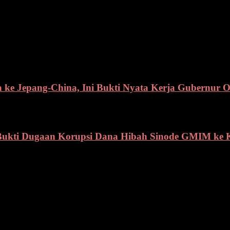
ke Jepang-China, Ini Bukti Nyata Kerja Gubernur O
 Bukti Dugaan Korupsi Dana Hibah Sinode GMIM ke 