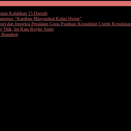
hatan Kalahkan 15 Daerah
bangun: “Kasihan Masyarakat Kalau Hujan”
l dan Inspeksi Peralatan Guna Pastikan Keandalan Listrik Kepulaua
 Titik, Ini Kata Royke Anter
u Bunaken
ali pecah di Kabupaten Minsel. Kali ini terjadi di Kecamatan Te
 segera diredam tanpa ada korban. Selanjutnya kedua kelompok yang ter
lah, di depan Kantor Camat Tenga, melibatkan siswa asal Desa Boyong A
warga Desa Radey dan DP alias David warga Desa Boyong Atas.
amai dan berjanji tidak akan mengulangi perbuatan mereka, Apabila pa
upun di tempat lain maka siap di proses sesuai hukum berlaku.(red)