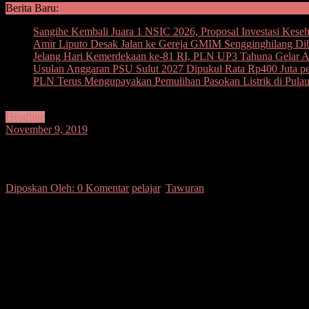
Berita Baru:
Sangihe Kembali Juara 1 NSIC 2026, Proposal Investasi Kese
Amir Liputo Desak Jalan ke Gereja GMIM Sengginghilang Di
Jelang Hari Kemerdekaan ke-81 RI, PLN UP3 Tahuna Gelar Ape
Usulan Anggaran PSU Sulut 2027 Dipukul Rata Rp400 Juta per
PLN Terus Mengupayakan Pemulihan Pasokan Listrik di Pula
Headline
November 9, 2019
Tawuran Antar Pelajar Pecah di Tenga
Diposkan Oleh:
0 Komentar
pelajar
,
Tawuran
SUARASULUT.COM,MINSEL– Perkelahian antar kelompok pelajar kemb
Sesama pelajar. Berkat kesigapa Polsek Tenga, aksi tawuran ini bisa
Aksi tak terpuji dilakukan para pelajar ini terjadi saat pulang seko
Berawal persoalan pribadi oknum siswa berinisial SH alias Swing 
Hasil mediasi para siswa terlibat perkelahian sepakat musyawarah d
perbuatan tawuran antar sesama pelajar baik di depan kantor camat ma