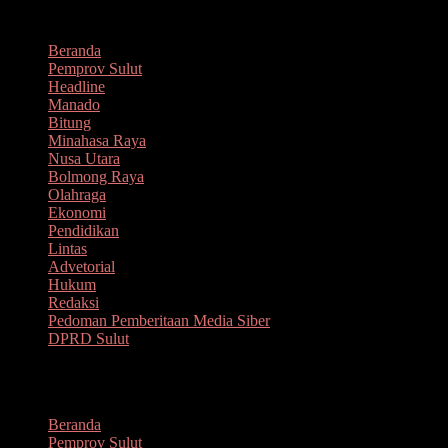
Lompat
Agustus 8, 2026
ke
Beranda
konten
Pemprov Sulut
Headline
Manado
Bitung
Minahasa Raya
Nusa Utara
Bolmong Raya
Olahraga
Ekonomi
Pendidikan
Lintas
Advetorial
Hukum
Redaksi
Pedoman Pemberitaan Media Siber
DPRD Sulut
Menu
Beranda
Pemprov Sulut