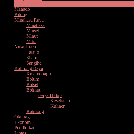
Headline
Manado
Bitung
Minahasa Raya
Minahasa
Minsel
Minut
Mitra
Nusa Utara
Talaud
Sitaro
Sangihe
Bolmong Raya
Kotamobagu
Boltim
Bolsel
Bolmut
Gaya Hidup
Kesehatan
Kuliner
Bolmong
Olahraga
Ekonomi
Pendidikan
Lintas