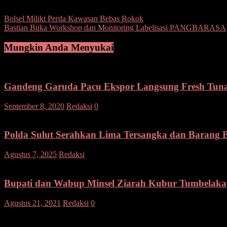
Post Views:
193
Navigasi
Bolsel Miliki Perda Kawasan Bebas Rokok
Bastian Buka Workshop dan Monitoring Labelisasi PANGBARASA
pos
Mungkin Anda Menyukai
Gandeng Garuda Pacu Ekspor Langsung Fresh Tuna 
September 8, 2020
Redaksi
0
Polda Sulut Serahkan Lima Tersangka dan Barang
pada
Agustus 7, 2025
Redaksi
Komentar Dinonaktifkan
Polda
Sulut
Serahkan
Bupati dan Wabup Minsel Ziarah Kubur Tumbelaka
Lima
Tersangka
Agustus 21, 2021
Redaksi
0
dan
Barang
Tinggalkan Balasan
Bukti