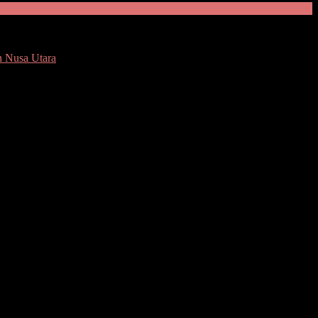
n Nusa Utara
nga melibatkan
libat perkelahian digiring ke Mapolsek menjalani pembinaan.
tas dan Desa Radey.
ra siswa yang menjadi pokok persoalan maupun siswa lain mengulangi