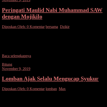
Peringati Maulid Nabi Muhammad SAW
dengan Mojikilo
Diposkan Oleh:
0 Komentar
bersama
,
Dzikir
SUARASULUT COM,BOLMUT–Wakil Bupati Bolmut Drs. Hi.
Amin Lasena, MAP membuka kegiatan Mojikilo atau Dzikir dalam
rangka memperingati Maulid Nabi Muhammad SAW 1441 Hijriyah
yang
Baca selengkapnya
Bitung
November 9, 2019
Lomban Ajak Selalu Mengucap Syukur
Diposkan Oleh:
0 Komentar
lomban
,
Max
SUARASULUT.COM,BITUNG–Walikota Bitung Maximiliaan J.
Lomban mengajak untuk selalu mengucap syukur atas
bertambahnya usia ke-63 tahun. Rangkaian ucapan selamat ulang