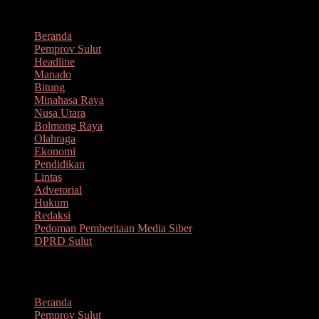
Lompat
Agustus 6, 2026
ke
Beranda
konten
Pemprov Sulut
Headline
Manado
Bitung
Minahasa Raya
Nusa Utara
Bolmong Raya
Olahraga
Ekonomi
Pendidikan
Lintas
Advetorial
Hukum
Redaksi
Pedoman Pemberitaan Media Siber
DPRD Sulut
Menu
Beranda
Pemprov Sulut