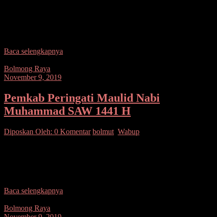
SUARASULUT.COM,MANADO – Satuan Brigade Mobil
(Satbrimob) Polda Sulawesi Utara (Sulut) menggelar perlombaan
motor trail bertajuk “BA74” (Brimob Adventure 74), Sabtu
(09/11/2019) pagi. Event akbar
Baca selengkapnya
Bolmong Raya
November 9, 2019
Pemkab Peringati Maulid Nabi
Muhammad SAW 1441 H
Diposkan Oleh:
0 Komentar
bolmut
,
Wabup
SUARASULUT.COM,BOLMUT– Pemerintah Kabupaten
(Pemkab) Bolmut menggelar Peringatan Maulid Nabi Muhammad
SAW 1441 Hijriyah yang dipusatkan di Lapangan Desa Saleo
Kecamatan Bolangitang Timur. Kegiatan tersebtu
Baca selengkapnya
Bolmong Raya
November 9, 2019