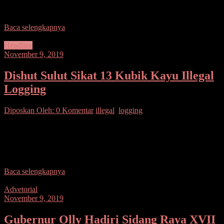
Wakapolres Bitung Kompol Marganda Aritonang SH., SIK., MM.
Kegiatan ini dipusatkan di Lapangan
Baca selengkapnya
Headline
November 9, 2019
Dishut Sulut Sikat 13 Kubik Kayu Illegal
Logging
Diposkan Oleh:
0 Komentar
illegal
,
logging
SUARASULUT.COM,MANADO– Maraknya kasus illegal
logging di Nyiur Melambai, terus mendapat perhatian serius
Gubenur Sulut, Olly Dondokambey dan Wakil Steven Kandouw.
Melalui Dinas Kehutanan Daerah
Baca selengkapnya
Advetorial
November 9, 2019
Gubernur Olly Hadiri Sidang Raya XVII