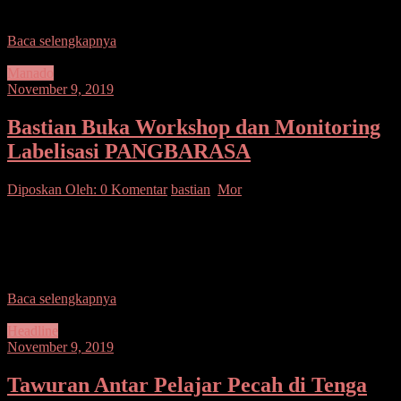
tahun datang dari berbagai pihak
Baca selengkapnya
Manado
November 9, 2019
Bastian Buka Workshop dan Monitoring
Labelisasi PANGBARASA
Diposkan Oleh:
0 Komentar
bastian
,
Mor
SUARASULUT.COM,MANADO– Wakil Walikota (Wawali) Mor
D. Bastiaan,SE, membuka Workshop dan Monitoring Evaluasi
Gerakan Labelisasi Pangan Siap Saji Bebas Bahan Berbahaya dan
Sehat (PANGBARASA) Balai
Baca selengkapnya
Headline
November 9, 2019
Tawuran Antar Pelajar Pecah di Tenga