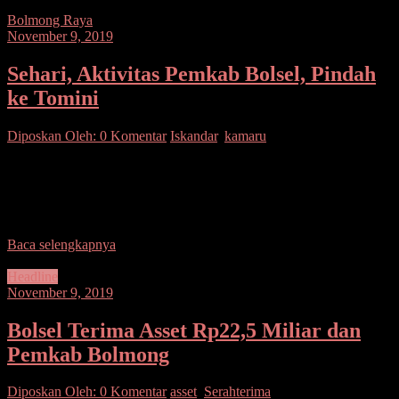
Bolmong Raya
November 9, 2019
Sehari, Aktivitas Pemkab Bolsel, Pindah
ke Tomini
Diposkan Oleh:
0 Komentar
Iskandar
,
kamaru
SUARASULUT.COM,BOLSEL–Bentuk pelayanan nyata bagi
masyarakat, Pemkab Bolsel terus belakukan berbagai terobosan.
Jumat (8/11) Bupati dan Wakil Bupati Bolaang Mongondow Selatan
(Bolsel) Hi Iskandar Kamaru
Baca selengkapnya
Headline
November 9, 2019
Bolsel Terima Asset Rp22,5 Miliar dan
Pemkab Bolmong
Diposkan Oleh:
0 Komentar
asset
,
Serahterima