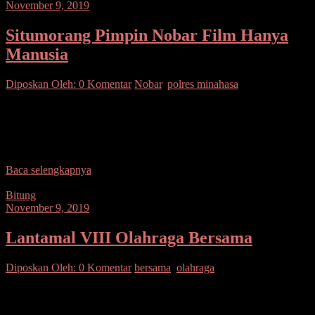
November 9, 2019
Situmorang Pimpin Nobar Film Hanya
Manusia
Diposkan Oleh:
0 Komentar
Nobar
,
polres minahasa
SUARASULUT.COM,MINAHASA– Setelah jajaran Polres
Kepulauan Talaud dan Minut, kini giliran jajaran Polres Minahasa,
di bawa pimpinana Kapolres AKBP Denny Situmorang, SIK
nonton bareng (Nobar)
Baca selengkapnya
Bitung
November 9, 2019
Lantamal VIII Olahraga Bersama
Diposkan Oleh:
0 Komentar
bersama
,
olahraga
SUARASULUT.COM,BITUNG– Polres bersama Lantamal VIII
Bitung, olahraga bersama. Personil Polres dipimpin langsung