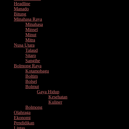
Headline
Manado
Bitung
Minahasa Raya
Minahasa
Minsel
Minut
Mitra
Nusa Utara
Talaud
Sitaro
Sangihe
Bolmong Raya
Kotamobagu
Boltim
Bolsel
Bolmut
Gaya Hidup
Kesehatan
Kuliner
Bolmong
Olahraga
Ekonomi
Pendidikan
Lintas