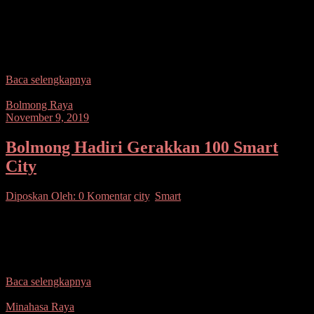
SEPUTARSULUTNEWS,BOLSEL – Setelah berproses panjang,
Pemkab Bolmong, kembali menyerahkan asset ke Pemkab Bolsel.
Kali ini diserahkan berupa tanah Peralatan dan mesin, gedung dan
bangunan serta
Baca selengkapnya
Bolmong Raya
November 9, 2019
Bolmong Hadiri Gerakkan 100 Smart
City
Diposkan Oleh:
0 Komentar
city
,
Smart
SUARASULUT.COM,BOLMONG– Pemerintah Kabupaten
Bolaang Mongondow melalui Dinas Komunikasi dan Informatika
menghadiri kegiatan gerakan percepatan 100 smart city. Kepala
Dinas komunikasi dan informatika Parman Ginano
Baca selengkapnya
Minahasa Raya