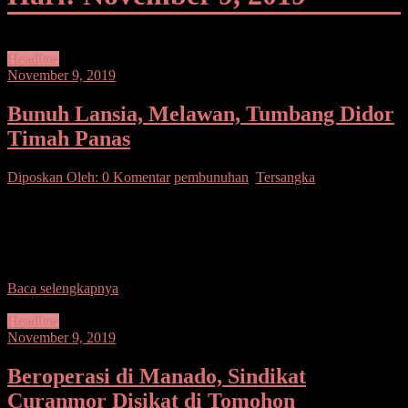
Headline
November 9, 2019
Bunuh Lansia, Melawan, Tumbang Didor
Timah Panas
Diposkan Oleh:
0 Komentar
pembunuhan
,
Tersangka
SUARASULUT.COM,MINUT – Kasus pembunuhan kembali
menambah daftar kriminalitas di Minahasa Utara (Minut). Kali ini
korbannya seorang pria lanjut usia (Lansia) Piet Hein Takaredas
(60), warga
Baca selengkapnya
Headline
November 9, 2019
Beroperasi di Manado, Sindikat
Curanmor Disikat di Tomohon