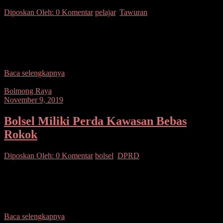
Diposkan Oleh:
0 Komentar
pelajar
,
Tawuran
SUARASULUT.COM,MINSEL– Perkelahian antar kelompok
pelajar kembali pecah di Kabupaten Minsel. Kali ini terjadi di
Kecamatan Tenga melibatkan Sesama pelajar. Berkat kesigapa
Polsek Tenga, aksi
Baca selengkapnya
Bolmong Raya
November 9, 2019
Bolsel Miliki Perda Kawasan Bebas
Rokok
Diposkan Oleh:
0 Komentar
bolsel
,
DPRD
SUARASULUT.COM,BOLSEL – Luar biasa terobosan terus
dilakukan DPRD dan Pemkab Bolsel. Saat ini daerah dipimpin Hi
Iskandar Kamaru, telah memiliki Peraturan Daerah (Perda) tentang
Kawasan
Baca selengkapnya