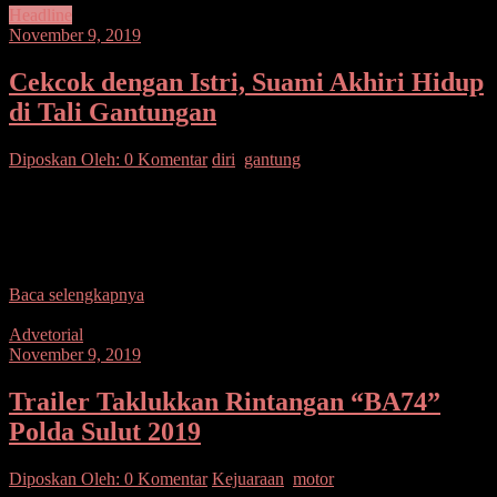
Headline
November 9, 2019
Cekcok dengan Istri, Suami Akhiri Hidup
di Tali Gantungan
Diposkan Oleh:
0 Komentar
diri
,
gantung
SUARASULUT.COM,SANGIHE– Korban gantung diri terus
berjatuhan. Korban sekaligus pelaku kali ini pria lansia (lanjut usia),
Ape Makaemping (66), warga Lindongan 2 Kampung
Pinabentengang, Kecamatan
Baca selengkapnya
Advetorial
November 9, 2019
Trailer Taklukkan Rintangan “BA74”
Polda Sulut 2019
Diposkan Oleh:
0 Komentar
Kejuaraan
,
motor