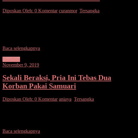
Diposkan Oleh:
0 Komentar
curanmor
,
Tersangka
SUARASULUT.COM,TOMOHON– Sepandai-pandainya tupai
melompat, satu saat pasti jatuh. Pomeo usang ini layak disematkan
kepada OHP alias Pokol (29), oknum warga Kairagi, Manado.
Sindikat pencurian
Baca selengkapnya
Headline
November 9, 2019
Sekali Beraksi, Pria Ini Tebas Dua
Korban Pakai Samuari
Diposkan Oleh:
0 Komentar
aniaya
,
Tersangka
SUARASULUT.COM,TONDANO – Entah apa di kepala ES alias
Enggel (35), oknum warga Watulambot, Tondano Barat. Tanpa rasa
kemanusian, ia nekat membacok dua orang sekaligus menggunakan
Baca selengkapnya