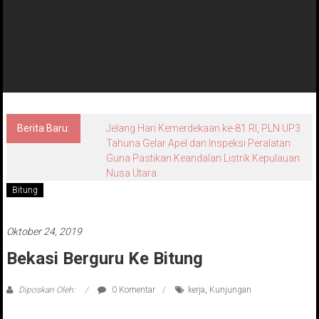
Berita Baru:
Jelang Hari Kemerdekaan ke-81 RI, PLN UP3
Tahuna Gelar Apel dan Inspeksi Peralatan
Guna Pastikan Keandalan Listrik Kepulauan
Nusa Utara
Bitung
Oktober 24, 2019
Bekasi Berguru Ke Bitung
Diposkan Oleh:
0 Komentar
kerja
,
Kunjungan