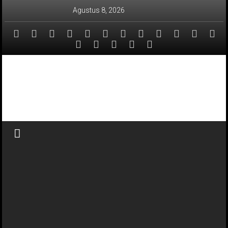
Lompat
Agustus 8, 2026
ke
konten