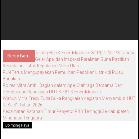
Jelang Hari Kemerdekaan ke-81 RI, PLN UP3 Tahuna
Berita Baru:
Gelar Apel dan Inspeksi Peralatan Guna Pastikan
Keandalan Listrik Kepulauan Nusa Utara
PLN Terus Mengupayakan Pemulihan Pasokan Listrik di Pulau
Bunaken
Polres Mitra Ambil Bagian dalam Apel Olahraga Bersama Dan
Pembukaan Rangkaian HUT Ke-81 Kemerdekaan RI
Wabub Mitra Fredy Tuda Buka Rangkaian Kegiatan Menyambut HUT
RI Ke 81 Tahun 2026
Kecamatan Ratahan Timur Penyetor PBB Tertinggi Se Kabupaten
Minahasa Tenggara
Bolmong Raya