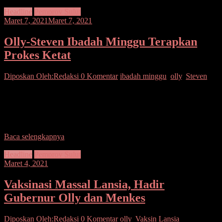
Headline
Pemprov Sulut
Maret 7, 2021
Maret 7, 2021
Olly-Steven Ibadah Minggu Terapkan
Prokes Ketat
Diposkan Oleh:Redaksi
0 Komentar
ibadah minggu
,
olly
,
Steven
SUARASULUT.COM,MANADO–Gubernur Sulawesi Utara Olly
Dondokambey dan Wakil Gubernur Steven O.E. Kandouw
mengikuti ibadah bersama para pendeta emeritus GMIM yang
dilaksanakan di Rumah Dinas Gubernur
Baca selengkapnya
Headline
Pemprov Sulut
Maret 4, 2021
Vaksinasi Massal Lansia, Hadir
Gubernur Olly dan Menkes
Diposkan Oleh:Redaksi
0 Komentar
olly
,
Vaksin Lansia