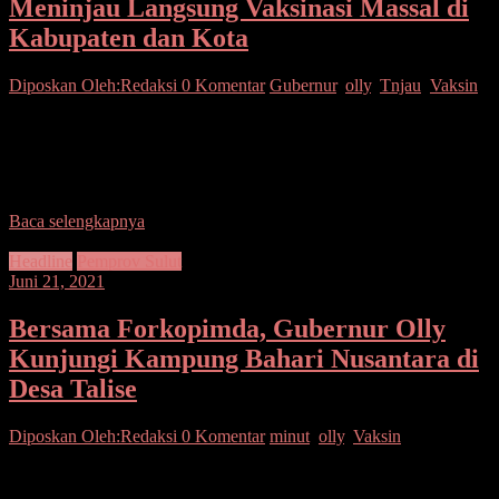
Meninjau Langsung Vaksinasi Massal di
Kabupaten dan Kota
Diposkan Oleh:Redaksi
0 Komentar
Gubernur
,
olly
,
Tnjau
,
Vaksin
SUARASULUT.COM,MANADO–Pemprov Sulut Gubernur
Olly Dondokambey bersama Forkopimda dengan sigap meninjau
langsung vaksinasi massal di Kabupaten/kota. Kehadiran Gubernur
mendorong mempercepat kuota vaksin yang
Baca selengkapnya
Headline
Pemprov Sulut
Juni 21, 2021
Bersama Forkopimda, Gubernur Olly
Kunjungi Kampung Bahari Nusantara di
Desa Talise
Diposkan Oleh:Redaksi
0 Komentar
minut
,
olly
,
Vaksin
SEPUTARSULUTNEWS,MANADO—Gubernur Sulawesi Utara
Olly Dondokambey SE didampingi Komandan Pangkalan Utama