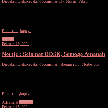
Diposkan Oleh:Redaksi
0 Komentar
olly
,
Steven
,
Vaksin
SUARASULUT.COM,MANADO– Gubernur Sulawesi Utara Olly
Dondokambey dan Wakil Gubernur Steven O.E. Kandouw
menerima suntikan vaksin Covid-19 Sinovac tahap pertama di Aula
Mapalus, Kantor Gubernur,
Baca selengkapnya
Manado
Februari 16, 2021
Nortje : Selamat ODSK, Semoga Amanah
Diposkan Oleh:Redaksi
0 Komentar
gubernur sulut
,
Nortje
,
olly
SUARASULUT.COM,MANADO– Pasangan Terpilih Gubernur
dan Wakil Gubernur Sulawesi Utara (Sulut), Olly Dondokambey –
Steven Kandouw resmi memimpin Sulut hingga 2024 usai dilantik
oleh Presiden
Baca selengkapnya
Advetorial
Headline
Februari 15, 2021