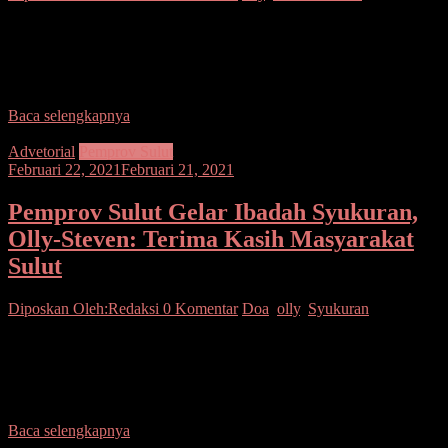
SUARASULUT.COM,MANADO–Menteri Kesehatan RI Budi
Gunadi Sadikin bersama jajaran Kemenkes RI meninjau
pelaksanaan vaksinasi Covid-19 massal untuk warga lanjut usia
(lansia) yang digelar di
Baca selengkapnya
Advetorial
Pemprov Sulut
Februari 22, 2021
Februari 21, 2021
Pemprov Sulut Gelar Ibadah Syukuran,
Olly-Steven: Terima Kasih Masyarakat
Sulut
Diposkan Oleh:Redaksi
0 Komentar
Doa
,
olly
,
Syukuran
SUARASULUT.COM,MANADO— Pemerintah Provinsi
Sulawesi Utara menggelar Ibadah Syukur dua periode
Kepemimpinan Olly Dondokambey dan Steven Kandouw sebagai
Gubernur dan Wakil Gubernur Sulut Masa Jabatan
Baca selengkapnya