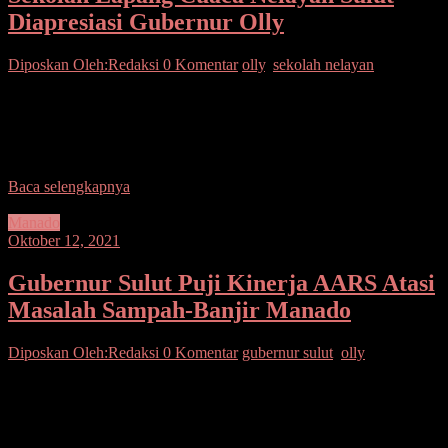
Diapresiasi Gubernur Olly
Diposkan Oleh:Redaksi
0 Komentar
olly
,
sekolah nelayan
SUARASULUT.COM,MANADO– Gubernur Olly
Dondokambey, memberi apresiasi Sekolah Lapang Cuaca Nelayan
Sulawesi Utara 2021 digelar di salah satu rumah makan ternama di
Manado. Gubernur Olly
Baca selengkapnya
Manado
Oktober 12, 2021
Gubernur Sulut Puji Kinerja AARS Atasi
Masalah Sampah-Banjir Manado
Diposkan Oleh:Redaksi
0 Komentar
gubernur sulut
,
olly
SUARASULUT.COM,MANADO—Selang enam bulan
kepemimpinan Andrei Angouw dan Richard Sualang di Manado,
beragam masalah strategis sudah teratasi. Mulai dari sampah, banjir,
dan kemacetan. Ini mendapat