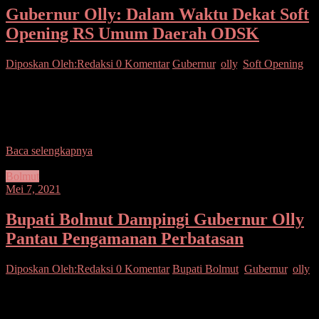
Gubernur Olly: Dalam Waktu Dekat Soft
Opening RS Umum Daerah ODSK
Diposkan Oleh:Redaksi
0 Komentar
Gubernur
,
olly
,
Soft Opening
SUARASULUT.COM,MANADO – Gubernur Sulawesi Utara,
Olly Dondokambey kunjungi Rumah Sakit Umum Daerah (RSUD)
Optimalisasi Dukung Sadar Kesehatan (ODSK) tipe B dengan 11
lantai di
Baca selengkapnya
Bolmut
Mei 7, 2021
Bupati Bolmut Dampingi Gubernur Olly
Pantau Pengamanan Perbatasan
Diposkan Oleh:Redaksi
0 Komentar
Bupati Bolmut
,
Gubernur
,
olly
SUARASULUT.COM,BOLMUT– Bupati Bolaang Mongondow
Utara Drs. Hi. Depri Pontoh terima kunjungan kerja Gubernur
Sulawesi Utara (Sulut) Olly Dondokambey, SE dan gubernur