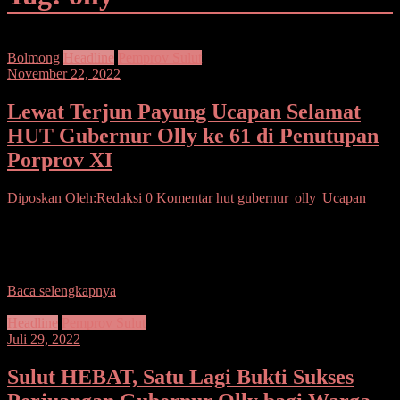
Bolmong
Headline
Pemprov Sulut
November 22, 2022
Lewat Terjun Payung Ucapan Selamat
HUT Gubernur Olly ke 61 di Penutupan
Porprov XI
Diposkan Oleh:Redaksi
0 Komentar
hut gubernur
,
olly
,
Ucapan
Manado–Pekan Olahraga Provinsi (Porprov) XI 2022 di kabupaten
Bolaang Mongondow (Bolmong) berjalan lancar, aman kondusif
dan resmi ditutup Wakil Gubernur Sulawesi Utara Steven Kandouw.
Baca selengkapnya
Headline
Pemprov Sulut
Juli 29, 2022
Sulut HEBAT, Satu Lagi Bukti Sukses