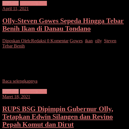
Headline
Pemprov Sulut
April 11, 2021
Olly-Steven Gowes Sepeda Hingga Tebar
Benih Ikan di Danau Tondano
Diposkan Oleh:Redaksi
0 Komentar
Gowes
,
ikan
,
olly
,
Steven
,
Tebar Benih
SUARASULUT.COM,MANADO–Gubernur Sulawesi Utara Olly
Dondokambey bersama Wakil Gubernur Steven O.E. Kandouw dan
jajaran Forkopimda Sulut mengikuti kegiatan fun bike sekaligus
penebaran benih ikan di
Baca selengkapnya
Headline
Pemprov Sulut
Maret 18, 2021
RUPS BSG Dipimpin Gubernur Olly,
Tetapkan Edwin Silangen dan Revino
Pepah Komut dan Dirut