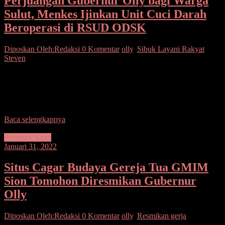
Perjuangan Gubernur Olly bagi Warga
Sulut, Menkes Ijinkan Unit Cuci Darah
Beroperasi di RSUD ODSK
Diposkan Oleh:Redaksi
0 Komentar
olly
,
Sibuk Layani Rakyat
,
Steven
Manado– Gubernur Olly Dondokambey dan Wagub Steven
Kandouw terus berjuang memajukan provinsi tercinta ini, melalui
beragam lobi ke pemerintah pusat, termasuk layanan kesehatan.
Salah
Baca selengkapnya
Pemprov Sulut
Januari 31, 2022
Situs Cagar Budaya Gereja Tua GMIM
Sion Tomohon Diresmikan Gubernur
Olly
Diposkan Oleh:Redaksi
0 Komentar
olly
,
Resmikan gerja