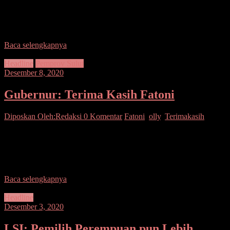
Olly Dondokambey melakukan penandatanganan prasasti peresmian
Rumah Sakit Umum Hermina Manado, Senin (7/12/2020). “Atas
nama pemerintah Provinsi Sulawesi Utara tentunya
Baca selengkapnya
Headline
Pemprov Sulut
Desember 8, 2020
Gubernur: Terima Kasih Fatoni
Diposkan Oleh:Redaksi
0 Komentar
Fatoni
,
olly
,
Terimakasih
SUARASULUT.COM,MANADO–Gubernur Sulawesi Utara Olly
Dondokambey menggelar jamuan makan malam dalam rangka
silaturahmi dengan Agus Fatoni yang telah mengakhiri masa
tugasnya sebagai Pjs Gubernur Sulut
Baca selengkapnya
Headline
Desember 3, 2020
LSI: Pemilih Perempuan pun Lebih