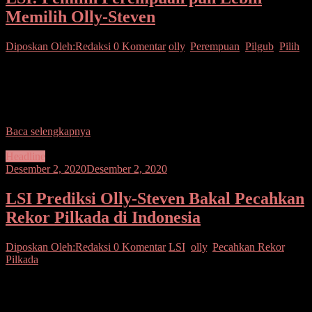
Memilih Olly-Steven
Diposkan Oleh:Redaksi
0 Komentar
olly
,
Perempuan
,
Pilgub
,
Pilih
SUARASULUT.COM,MANADO–Hasil survei terbaru Lingkaran
Survei Indonesia (LSI) Denny JA yang menyebut elektabilitas
Pasangan Calon Petahana Sulut, Olly-Steven di atas 65 persen,
memuluskan paslon nomor
Baca selengkapnya
Headline
Desember 2, 2020
Desember 2, 2020
LSI Prediksi Olly-Steven Bakal Pecahkan
Rekor Pilkada di Indonesia
Diposkan Oleh:Redaksi
0 Komentar
LSI
,
olly
,
Pecahkan Rekor
,
Pilkada
SUARASULUT.COM,MANADO–Hasil survei LSI (Lingkaran
Survei Indonesia) Denny JA mengungkapkan, bahwa Pasangan
Calon Petahana Olly-Steven bukan saja berpeluang besar