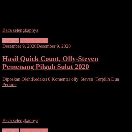
SUARASULUT.COM,MANADO—- Berdasarkan hasil hitungan
cepat Lembaga Survey Indonesia (LSI) OD-SK unggul 58,11%,
CEP-SSL 32,94% VAP-HR 8,95 %. Hal ini disambut riang gembira
oleh Masyarakat,
Baca selengkapnya
Headline
Pemprov Sulut
Desember 9, 2020
Desember 9, 2020
Hasil Quick Count, Olly-Steven
Pemenang Pilgub Sulut 2020
Diposkan Oleh:Redaksi
0 Komentar
olly
,
Steven
,
Terpilih Dua
Periode
SUARASULUT.COM,MANADO—Berdasarkan hasil quick
count Konsultan Citra Indonesia (KCI) – LSI Denny JA, pasangan
calon Gubernur dan Wakil Gubernur nomor urut 3, Olly
Dondokambey dan
Baca selengkapnya
Headline
Pemprov Sulut