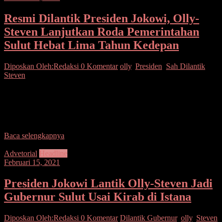
Resmi Dilantik Presiden Jokowi, Olly-
Steven Lanjutkan Roda Pemerintahan
Sulut Hebat Lima Tahun Kedepan
Diposkan Oleh:Redaksi
0 Komentar
olly
,
Presiden
,
Sah Dilantik
,
Steven
SUARASULUT.COM,MANADO– Masyarakat Provinsi Sulawesi
Utara, bersyukur kepada Tuhan Yang Maha Esa, karena atas
Anugrahnya Pemimpin kita Gubernur Olly Dondokambey dan
Wakil Gubernur Steven Kandouw,
Baca selengkapnya
Advetorial
Headline
Februari 15, 2021
Presiden Jokowi Lantik Olly-Steven Jadi
Gubernur Sulut Usai Kirab di Istana
Diposkan Oleh:Redaksi
0 Komentar
Dilantik Gubernur
,
olly
,
Steven