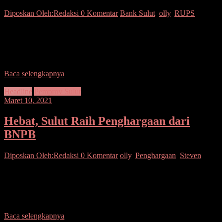
Diposkan Oleh:Redaksi
0 Komentar
Bank Sulut
,
olly
,
RUPS
SUARASULUT.COM,MANADO–Gubernur Sulawesi Utara Olly
Dondokambey memimpin Rapat Umum Pemegang Saham (RUPS)
Tahunan Tahun Buku 2020 dan RUPS Luar Biasa (LB) Bank
SulutGo (BSG) di
Baca selengkapnya
Headline
Pemprov Sulut
Maret 10, 2021
Hebat, Sulut Raih Penghargaan dari
BNPB
Diposkan Oleh:Redaksi
0 Komentar
olly
,
Penghargaan
,
Steven
SUARASULUT.COM,MANADO–Pemerintah Provinsi Sulawesi
Utara dibawah kepemimpinan Gubernur Olly Dondokambey dan
Wakil Gubernur Steven O.E. Kandouw meraih penghargaan dari
Badan Nasional Penanggulangan Bencana (BNPB)
Baca selengkapnya