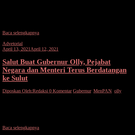
SUARASULUT.COM,MANADO–Gubernur Sulawesi Utara Olly
Dondokambey menjadi Inspektur Upacara (Irup) pada Apel
Kesiapsiagaan Penanggulangan Bencana Tahun 2021 di Lapangan
KONI Sario, Kota Manado, Rabu (21/4/2021).
Baca selengkapnya
Advetorial
April 13, 2021
April 12, 2021
Salut Buat Gubernur Olly, Pejabat
Negara dan Menteri Terus Berdatangan
ke Sulut
Diposkan Oleh:Redaksi
0 Komentar
Gubernur
,
MenPAN
,
olly
SUARASULUT.COM,MANADO–Sulawesi Utara patutlah
berbangga karena dalam menjalankan Roda Pembangunan Pemprov
Sulut menjadi perhatian khusus dari Pemerintah Pusat. Terlihat jelas
dimana secara bergantian, pejabat
Baca selengkapnya