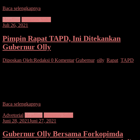
Baca selengkapnya
Headline
Pemprov Sulut
Juli 26, 2021
Pimpin Rapat TAPD, Ini Ditekankan
Gubernur Olly
Diposkan Oleh:Redaksi
0 Komentar
Gubernur
,
olly
,
Rapat
,
TAPD
SUARASULUT.COM,MANADO—Gubernur Olly
Dondokambey didampingi Wagub Steven Kandouw memimpin
Rapat Tim Anggaran Pemerintah Daerah (TAPD) di mangatasik
Minahasa (26/07/2021). Rapat ini dilaksanakan dalam rangka
persiapan
Baca selengkapnya
Advetorial
Headline
Pemprov Sulut
Juni 28, 2021
Juni 27, 2021
Gubernur Olly Bersama Forkopimda