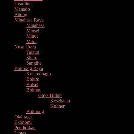
Headline
Manado
Bitung
Minahasa Raya
Minahasa
Minsel
Minut
Mitra
Nusa Utara
Talaud
Sitaro
Sangihe
Bolmong Raya
Kotamobagu
Boltim
Bolsel
Bolmut
Gaya Hidup
Kesehatan
Kuliner
Bolmong
Olahraga
Ekonomi
Pendidikan
Lintas