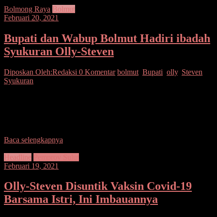
Bolmong Raya
Bolmut
Februari 20, 2021
Bupati dan Wabup Bolmut Hadiri ibadah
Syukuran Olly-Steven
Diposkan Oleh:Redaksi
0 Komentar
bolmut
,
Bupati
,
olly
,
Steven
,
Syukuran
SUARASULUT.COM BOLMUT–Bupati Bolaang Mongondow
Utara Drs. Hi. Depri Pontoh bersama wakil bupati Bolaang
Mongondow Utara Drs. Hi. Amin Lasena, MAP menghadiri ibadah
syukur atas
Baca selengkapnya
Headline
Pemprov Sulut
Februari 19, 2021
Olly-Steven Disuntik Vaksin Covid-19
Barsama Istri, Ini Imbauannya