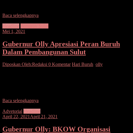
Gorontalo Rusli Habibie.
Baca selengkapnya
Headline
Pemprov Sulut
Mei 1, 2021
Gubernur Olly Apresiasi Peran Buruh
Dalam Pembangunan Sulut
Diposkan Oleh:Redaksi
0 Komentar
Hari Buruh
,
olly
SUARASULUT.COM,MANADO—Gubernur Sulawesi Utara
Olly Dondokambey menghadiri kegiatan Hari Buruh Internasional
(May Day) bersama dengan para buruh yang tergabung dalam
serikat buruh dan serikat pekerja
Baca selengkapnya
Advetorial
Headline
April 22, 2021
April 21, 2021
Gubernur Olly: BKOW Organisasi