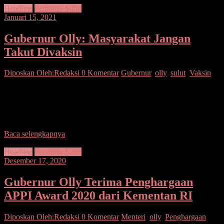
Headline
Pemprov Sulut
Januari 15, 2021
Gubernur Olly: Masyarakat Jangan
Takut Divaksin
Diposkan Oleh:Redaksi
0 Komentar
Gubernur
,
olly
,
sulut
,
Vaksin
SUARASULUT.COM, MANADO – Gubernur Provinsi Sulawesi
Utara, Olly Dondokambey mengajak masyarakat agar tidak takut
disuntik vaksin guna mengantisipasi bertambahnya kasus COVID-
19. “Tidak apa-apa, jadi
Baca selengkapnya
Headline
Pemprov Sulut
Desember 17, 2020
Gubernur Olly Terima Penghargaan
APPI Award 2020 dari Kementan RI
Diposkan Oleh:Redaksi
0 Komentar
Menteri
,
olly
,
Penghargaan