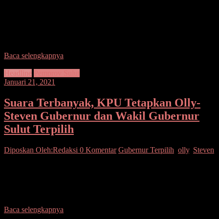
SUARASULUT.COM,MANADO – Presiden Joko Widodo
(Jokowi) resmi melantik Gubernur-Wakil Gubernur terpilih Provinsi
Sulawesi Utara (Sulut), Olly Dondokambey dan Steven Kandouw
di Istana Negara, Jakarta,
Baca selengkapnya
Headline
Pemprov Sulut
Januari 21, 2021
Suara Terbanyak, KPU Tetapkan Olly-
Steven Gubernur dan Wakil Gubernur
Sulut Terpilih
Diposkan Oleh:Redaksi
0 Komentar
Gubernur Terpilih
,
olly
,
Steven
SUARASULUT.COM,MANADO– Melalui rapat pleno terbuka
berlangsung Kamis (21/01), di Hotel Gran Kawanua Internasional
Center, Komisi Pemilihan Umum (KPU) Provinsi Sulawesi Utara
(Sulut), calon Gubernur
Baca selengkapnya