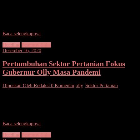
SUARASULUT.COM,MANADO–Gubernur Sulawesi Utara Olly
Dondokambey meraih penghargaan tingkat nasional dari sektor
perkebunan berupa Anugerah Pratama Perkebunan Indonesia
(APPI) Award 2020 pada kategori birokrasi dari
Baca selengkapnya
Headline
Pemprov Sulut
Desember 16, 2020
Pertumbuhan Sektor Pertanian Fokus
Gubernur Olly Masa Pandemi
Diposkan Oleh:Redaksi
0 Komentar
olly
,
Sektor Pertanian
SUARASULUT.COM,MANADO– Tak salah lagi apa yang
dikatakan Presiden RI Joko Widodo bahwa rakyat Sulut beruntung
punya Gubernur Olly Dondokambey. Jika beberapa hari lalu
Gubernur
Baca selengkapnya
Headline
Pemprov Sulut