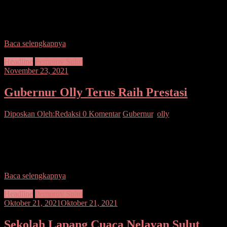
Tomohon – Cagar budaya gedung gereja tua GMIM “Sion”
Tomohon sebagai situs cagar budaya peringkat Nasional, diresmikan
Gubernur Sulawesi Utara (Sulut) Olly Dondokambey SE,
Baca selengkapnya
Headline
Pemprov Sulut
November 23, 2021
Gubernur Olly Terus Raih Prestasi
Diposkan Oleh:Redaksi
0 Komentar
Gubernur
,
olly
SUARASULUT.COM,MANADO— Sulut Hebat, Gubernur Olly
Dondokambey kembali menerima tanda penghormatan sebagai
warga Dirjen Pengawasan Sumber Daya Kelautan dan Perikanan
(PSDKP) disematkan Menteri Kelautan dan
Baca selengkapnya
Headline
Pemprov Sulut
Oktober 21, 2021
Oktober 21, 2021
Sekolah Lapang Cuaca Nelayan Sulut