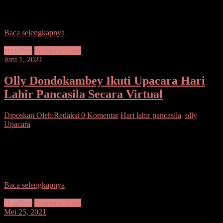
TNI Angkatan Laut (Danlantamal) VIII Brigadir Jenderal TNI
(Mar) I Wayan Ariwijaya S.E., CFrA,
Baca selengkapnya
Headline
Pemprov Sulut
Juni 1, 2021
Olly Dondokambey Ikuti Upacara Hari
Lahir Pancasila Secara Virtual
Diposkan Oleh:Redaksi
0 Komentar
Hari lahir pancasila
,
olly
,
Upacara
SUARASULUT.COM,MANADO—Presiden RI Joko Widodo
(Jokowi) memimpin upacara Peringatan Hari Lahir Pancasila Tahun
2021, Selasa (1/6/2021) pagi. Jokowi sendiri bertindak selaku
inspektur upacara dari Istana
Baca selengkapnya
Headline
Pemprov Sulut
Mei 25, 2021