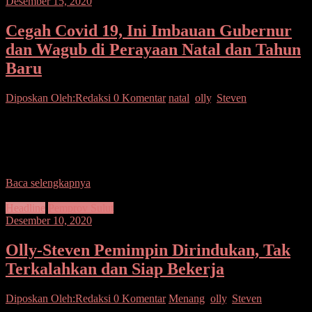
Desember 15, 2020
Cegah Covid 19, Ini Imbauan Gubernur
dan Wagub di Perayaan Natal dan Tahun
Baru
Diposkan Oleh:Redaksi
0 Komentar
natal
,
olly
,
Steven
SUARASULUT.COM, MANADO-Badai Covid-19 belum
kunjung reda, Pemerintah Provinsi mengimbau warga yang hendak
merayakan Natal 25 Desember 2020 dan Tahun Baru 1 Januari
2021 agar
Baca selengkapnya
Headline
Pemprov Sulut
Desember 10, 2020
Olly-Steven Pemimpin Dirindukan, Tak
Terkalahkan dan Siap Bekerja
Diposkan Oleh:Redaksi
0 Komentar
Menang
,
olly
,
Steven