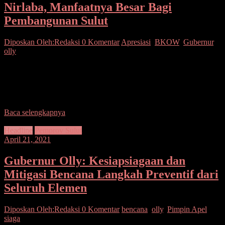
Nirlaba, Manfaatnya Besar Bagi
Pembangunan Sulut
Diposkan Oleh:Redaksi
0 Komentar
Apresiasi
,
BKOW
,
Gubernur
,
olly
SUARASULUT.COM,MANADO— Organisasi BKOW ini
adalah organisasi nirlaba tanpa d igaji, tapi organisasi ini punya
manfaat sangat besar bagi perkembangan dari segi ekonomi maupun
kesejahteraan
Baca selengkapnya
Headline
Pemprov Sulut
April 21, 2021
Gubernur Olly: Kesiapsiagaan dan
Mitigasi Bencana Langkah Preventif dari
Seluruh Elemen
Diposkan Oleh:Redaksi
0 Komentar
bencana
,
olly
,
Pimpin Apel
,
siaga