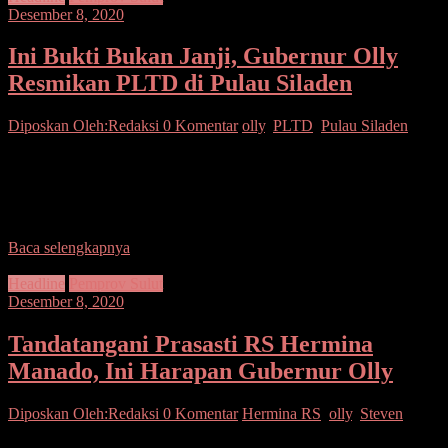
Desember 8, 2020
Ini Bukti Bukan Janji, Gubernur Olly
Resmikan PLTD di Pulau Siladen
Diposkan Oleh:Redaksi
0 Komentar
olly
,
PLTD
,
Pulau Siladen
SEPUTARSULUTNEWS,MANADO–Gubernur Sulawesi Utara
Olly Dondokambey meresmikan Pembangkit Listrik Tenaga Diesel
(PLTD) 2 x 200 kVA di Pulau Siladen, Kecamatan Bunaken
Kepulauan, Kota Manado, Senin
Baca selengkapnya
Headline
Pemprov Sulut
Desember 8, 2020
Tandatangani Prasasti RS Hermina
Manado, Ini Harapan Gubernur Olly
Diposkan Oleh:Redaksi
0 Komentar
Hermina RS
,
olly
,
Steven
SEPUTARSULUTNEWS,MANADO– Gubernur Sulawesi Utara