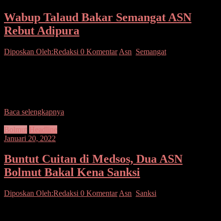
Wabup Talaud Bakar Semangat ASN
Rebut Adipura
Diposkan Oleh:Redaksi
0 Komentar
Asn
,
Semangat
Talaud–Wakil Bupati Kepulauan Talaud Drs. Moktar Arunde
Parapaga di dampingi oleh Sekretaris Daerah dan Forkopimda
bersama Pejabat Tinggi Pratama di Lingkungan Pemerintah Daerah
Melaksanakan
Baca selengkapnya
Bolmut
Headline
Januari 20, 2022
Buntut Cuitan di Medsos, Dua ASN
Bolmut Bakal Kena Sanksi
Diposkan Oleh:Redaksi
0 Komentar
Asn
,
Sanksi
Bolmut – Badan Kepagawaian, Pendidikan Dan Pelatihan (BKPP)
Kabupaten Bolaang Mongondow Utara (Bolmut) Bakal