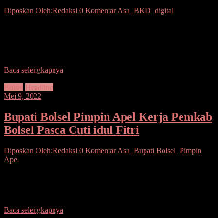
Diposkan Oleh:Redaksi
0 Komentar
Asn
,
BKD
,
digital
Manado –Pemerintah Provinsi Sulawesi Utara, mewujudkan data
ASN akurat, terkini, terpadu, dan berkualitas guna meningkatkan
kualitas layanan manajemen dan interoperabilitas data. Penegasan
ini disampaikan
Baca selengkapnya
Bolsel
Headline
Mei 9, 2022
Bupati Bolsel Pimpin Apel Kerja Pemkab
Bolsel Pasca Cuti idul Fitri
Diposkan Oleh:Redaksi
0 Komentar
Asn
,
Bupati Bolsel
,
Pimpin
Apel
Bolsel–Bupati H. Iskandar Kamaru S.Pt memimpin Apel Kerja
ASN Pemkab Bolsel Pasca Cuti Bersama Idul Fitri 1443 H di
Lapangan Apel Kawasan Perkantoran Panango,
Baca selengkapnya