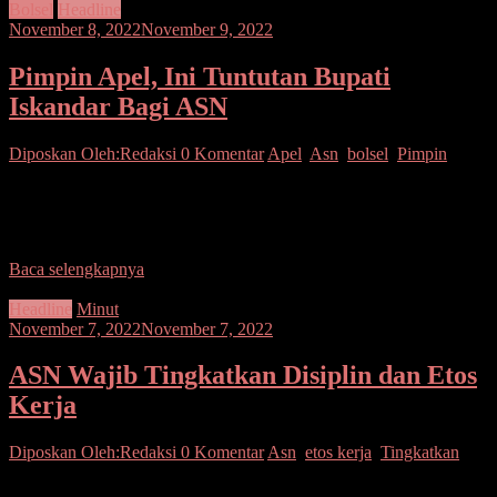
Bolsel
Headline
November 8, 2022
November 9, 2022
Pimpin Apel, Ini Tuntutan Bupati
Iskandar Bagi ASN
Diposkan Oleh:Redaksi
0 Komentar
Apel
,
Asn
,
bolsel
,
Pimpin
Bolsel– Seluruh ASN di lingkungan Pemkab Bolsel diminta untuk
selalu menjalin kerjasama dan bergotong-gotong dalam lingkungan
kerja karena sehebat apapun seseorang tanpa bantuan rekan
Baca selengkapnya
Headline
Minut
November 7, 2022
November 7, 2022
ASN Wajib Tingkatkan Disiplin dan Etos
Kerja
Diposkan Oleh:Redaksi
0 Komentar
Asn
,
etos kerja
,
Tingkatkan
Minut–Apel pagi jajaran Pemerintah Kabupaten Minahasa Utara,