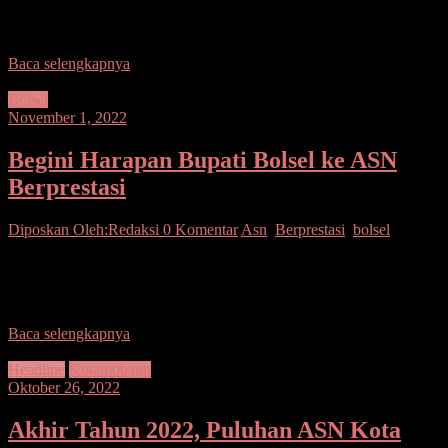
bertempat di Lapangan PEMKAB Minahasa Utara, Senin 7
November 2022. Apel dimpimpin Bupati Joune J.E. Ganda, S.E.,
Baca selengkapnya
Bolsel
November 1, 2022
Begini Harapan Bupati Bolsel ke ASN
Berprestasi
Diposkan Oleh:Redaksi
0 Komentar
Asn
,
Berprestasi
,
bolsel
Bolsel–Sejumlah ASN Lingkup Pemkab Bolsel menerima
penghargaan ASN Berprestasi Tingkat Kabupaten Tahun 2022 dan
atas capaian ini akan mengikuti lomba ASN Tingkat Provinsi Sulut.
Baca selengkapnya
Headline
Kotamobagu
Oktober 26, 2022
Akhir Tahun 2022, Puluhan ASN Kota