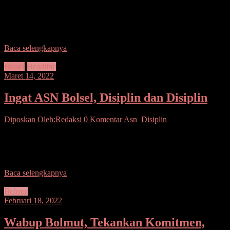
Bolsel–Bupati H. Iskandar Kamaru S.Pt menghadiri Zikir Akbar
dalam rangka menyambut bulan suci Ramadan 1443 H yang
diselenggarakan oleh Badan Kontak Majelis Taklim (BKMT)
Baca selengkapnya
Bolsel
Headline
Maret 14, 2022
Ingat ASN Bolsel, Disiplin dan Disiplin
Diposkan Oleh:Redaksi
0 Komentar
Asn
,
Disiplin
Bolsel–Bupati H. Iskandar Kamaru S.Pt pimpin Apel Kerja ASN di
lingkungan Pemkab Bolsel yang dilaksanakan di Lapangan Apel,
Kawasan Perkantoran Panango. Apel Kerja ini
Baca selengkapnya
Bolmut
Februari 18, 2022
Wabup Bolmut, Tekankan Komitmen,