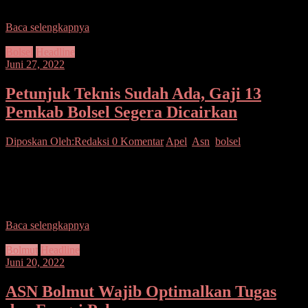
label Salepa yang diduga di komandani oleh Ko Adi juga
Baca selengkapnya
Bolsel
Headline
Juni 27, 2022
Petunjuk Teknis Sudah Ada, Gaji 13
Pemkab Bolsel Segera Dicairkan
Diposkan Oleh:Redaksi
0 Komentar
Apel
,
Asn
,
bolsel
Bolsel–Bupati H. Iskandar Kamaru SPt pimpin Apel Kerja
Aaparatur Sipil Negara (ASN) Pemeritah kabupaten Bolaang
mongondow selatan yang digelar di Lapangan Apel, Kawasan
Perkantoran
Baca selengkapnya
Bolmut
Headline
Juni 20, 2022
ASN Bolmut Wajib Optimalkan Tugas