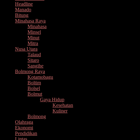
Headline
Manado
Bitung
Minahasa Raya
Minahasa
Minsel
Minut
Mitra
Nusa Utara
Talaud
Sitaro
Sangihe
Bolmong Raya
Kotamobagu
Boltim
Bolsel
Bolmut
Gaya Hidup
Kesehatan
Kuliner
Bolmong
Olahraga
Ekonomi
Pendidikan
Lintas