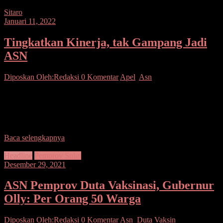
Sitaro
Januari 11, 2022
Tingkatkan Kinerja, tak Gampang Jadi
ASN
Diposkan Oleh:Redaksi
0 Komentar
Apel
,
Asn
Sitaro–Bertempat di Taman Monumen Pala Kompleks Kantor
Bupati Kepulauan Sitaro, dilaksanakan Apel bersama ASN di
Lingkup Pemerintah Kabupaten Kepulauan Sitaro, dengan Pembina
Apel, Asisten
Baca selengkapnya
Headline
Pemprov Sulut
Desember 29, 2021
ASN Pemprov Duta Vaksinasi, Gubernur
Olly: Per Orang 50 Warga
Diposkan Oleh:Redaksi
0 Komentar
Asn
,
Duta Vaksin