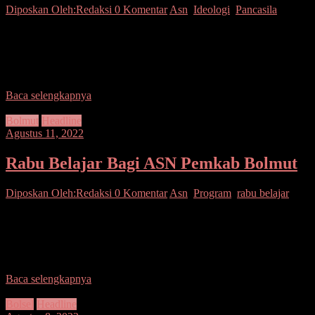
Diposkan Oleh:Redaksi
0 Komentar
Asn
,
Ideologi
,
Pancasila
Bitung– Wakil Walikota Bitung Hengky Honandar,S.E di dampingi
Asisten Perekonomian dan Pembangunan Drs Sikamang, MAP dan
Kepala Badan Kesbangpol Drs.Oktafianus W. C. Tumundo,M.Si
Membuka
Baca selengkapnya
Bolmut
Headline
Agustus 11, 2022
Rabu Belajar Bagi ASN Pemkab Bolmut
Diposkan Oleh:Redaksi
0 Komentar
Asn
,
Program
,
rabu belajar
Bolmut– Bupati Bolaang Mongondow Utara yang diwakili oleh
Sekretaris Daerah Kabupaten Bolaang Mongondow Utara dr.
Jusnan C. Mokoginta, MARS., Menghadiri Acara Spotlight Rabu
Belajar
Baca selengkapnya
Bolsel
Headline