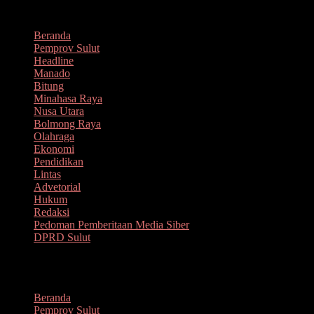
Lompat
Agustus 7, 2026
ke
Beranda
konten
Pemprov Sulut
Headline
Manado
Bitung
Minahasa Raya
Nusa Utara
Bolmong Raya
Olahraga
Ekonomi
Pendidikan
Lintas
Advetorial
Hukum
Redaksi
Pedoman Pemberitaan Media Siber
DPRD Sulut
Menu
Beranda
Pemprov Sulut