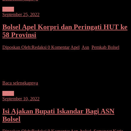
Bolsel
September 25, 2022
Bolsel Apel Korpri dan Peringati HUT ke
58 Provinsi
Diposkan Oleh:Redaksi
0 Komentar
Apel
,
Asn
,
Pemkab Bolsel
Bolsel– Pemerintah Daerah Kabupaten Bolaang Mongondow
Selatan menggelar Apel Korpri bulan September yang dirangkaikan
dengan Peringatan HUT ke-58 Provinsi Sulawesi Utara di
Lapangan Apel,
Baca selengkapnya
Bolsel
September 10, 2022
Isi Ajakan Bupati Iskandar Bagi ASN
Bolsel