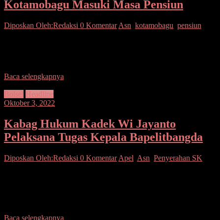
Kotamobagu Masuki Masa Pensiun
Diposkan Oleh:Redaksi
0 Komentar
Asn
,
kotamobagu
,
pensiun
Kotamobagu- Pada tahun 2022 ini, ada banyak Aparatur Sipil
Negara (ASN) di lingkup Pemerintahan Kota (Pemkot)
Kotamobagu yang akan memasuki masa purna tugas. Hal
Baca selengkapnya
Bolsel
Headline
Oktober 3, 2022
Kabag Hukum Kadek Wi Jayanto
Pelaksana Tugas Kepala Bapelitbangda
Diposkan Oleh:Redaksi
0 Komentar
Apel
,
Asn
,
Penyerahan SK
Bolsel– Pelaksanaan Apel Kerja Rutin ASN di lingkungan
Pemerintah Kabupaten Bolaang Mongondow Selatan terus
dijalankan. Bupati H. Iskandar Kamaru SPt memimpin kegiatan
tersebut di
Baca selengkapnya