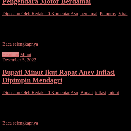
Pengendara Motor Berdamai
Diposkan Oleh:Redaksi
0 Komentar
Asn
,
berdamai
,
Pemprov
,
Viral
Manado– Kasus viral enam PNS Pemprov Sulawesi Utara (Sulut),
karena cekcok dengan seorang pengendara sepeda motor di jalan
Gunung Potong, Minahasa Tenggara (Mitra), berakhir
Baca selengkapnya
Headline
Minut
Desember 5, 2022
Bupati Minut Ikut Rapat Anev Inflasi
Dipimpin Mendagri
Diposkan Oleh:Redaksi
0 Komentar
Asn
,
Bupati
,
inflasi
,
minut
Minut– Bupati Minahasa Utara, Joune Ganda, mengikuti Rapat
Anev (analisis dan evaluasi) inflasi guna megetahui perkambangan
inflasi di daerah di pimpin Mendagri Jenderal Polisi
Baca selengkapnya