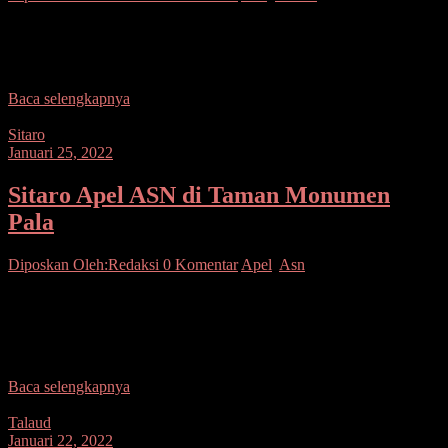
Sitaro–Bertempat di Auditorium Pemkab Sitaro, dilaksanakan
Ibadah bersama, yang dipimpin oleh Pdt. R.M.G. Tulende, STh,
selaku Ketua MPJ Bandil Resort Siau Timur, dengan mengambil
Baca selengkapnya
Sitaro
Januari 25, 2022
Sitaro Apel ASN di Taman Monumen
Pala
Diposkan Oleh:Redaksi
0 Komentar
Apel
,
Asn
Sitaro–Bertempat di Taman Monumen Pala Kompleks Kantor
Bupati Kepulauan Sitaro, dilaksanakan Apel bersama Pemerintah
Kabupaten Kepulauan Sitaro, dengan Pembina apel, Asisten
Administrasi Umum Sekda,
Baca selengkapnya
Talaud
Januari 22, 2022