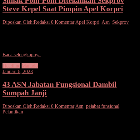
Simak Poin-Poin Ditekankan Sekprov
Steve Kepel Saat Pimpin Apel Korpri
Diposkan Oleh:Redaksi
0 Komentar
Apel Korpri
,
Asn
,
Sekprov
Manado – Apel Korpri Bulan Maret dipimpin Sekretaris Daerah
Provinsi Sulawesi Utara Steve kepel di halaman Kantor Gubernur
Senin (20/03/2023). Ketua Korpri Sulut ini
Baca selengkapnya
Headline
Manado
Januari 6, 2023
43 ASN Jabatan Fungsional Dambil
Sumpah Janji
Diposkan Oleh:Redaksi
0 Komentar
Asn
,
pejabat funsional
,
Pelantikan
Manado–Wakil Wali Kota Manado, dr. Richard Sualang, Memimpin
Upacara Pelantikan Sumpah/Janji Pegawai Negeri Sipil di
lingkungan Pemerintah Kota Manado, di Ruangan Serbaguna
Kantor Wali