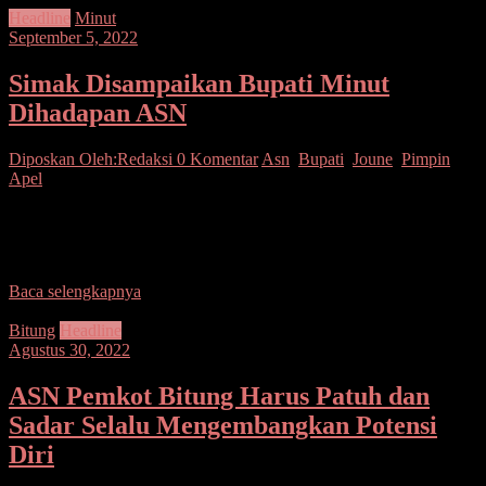
Headline
Minut
September 5, 2022
Simak Disampaikan Bupati Minut
Dihadapan ASN
Diposkan Oleh:Redaksi
0 Komentar
Asn
,
Bupati
,
Joune
,
Pimpin
Apel
Minut–Pemerintah Kabupaten mengadakan Apel pagi untuk seluruh
ASN di lingkup Pemkab Minut bertempat di lapangan upacara
Pemkab Minut, Senin (05/09/2022) Memasuki hari senin pertama
Baca selengkapnya
Bitung
Headline
Agustus 30, 2022
ASN Pemkot Bitung Harus Patuh dan
Sadar Selalu Mengembangkan Potensi
Diri