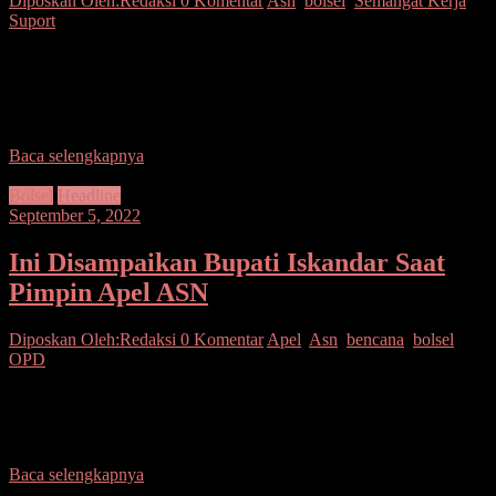
Diposkan Oleh:Redaksi
0 Komentar
Asn
,
bolsel
,
Semangat Kerja
,
Suport
Bolsel–Bupati H Iskandar Kamaru,S.Pt mengajak segenap jajaran
ASN di lingkungan Pemkab Bolaang Mongondow Selatan untuk
berslap menyambut Pekan Olahraga Provinsi Sulut Tahun 2022
yang
Baca selengkapnya
Bolsel
Headline
September 5, 2022
Ini Disampaikan Bupati Iskandar Saat
Pimpin Apel ASN
Diposkan Oleh:Redaksi
0 Komentar
Apel
,
Asn
,
bencana
,
bolsel
,
OPD
Bolsel–Bupati H. Iskandar Kamaru SPt memimpin Apel Kerja ASN
di lingkungan Pemkab Bolsel yang digelar di Lapangan Apel,
Kawasan Perkantoran Panango, Senin pagi (5/9/2022).
Baca selengkapnya