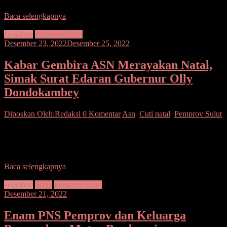
Baca selengkapnya
Headline
Pemprov Sulut
Desember 23, 2022
Desember 25, 2022
Kabar Gembira ASN Merayakan Natal,
Simak Surat Edaran Gubernur Olly
Dondokambey
Diposkan Oleh:Redaksi
0 Komentar
Asn
,
Cuti natal
,
Pemprov Sulut
Manado – Kabar gembira bagi Aparatur Sipil Negara (ASN) yang
merayakan Natal. Gubernur Sulawesi Utara (Sulut) Olly
Dondokmbey, mengeluarkan surat edaran ditujukan kepada seluruh
Baca selengkapnya
Headline
Mitra
Pemprov Sulut
Desember 21, 2022
Enam PNS Pemprov dan Keluarga