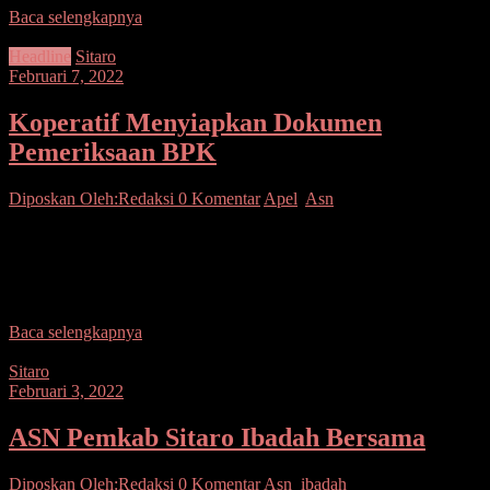
Baca selengkapnya
Headline
Sitaro
Februari 7, 2022
Koperatif Menyiapkan Dokumen
Pemeriksaan BPK
Diposkan Oleh:Redaksi
0 Komentar
Apel
,
Asn
Sitaro–Apel kerja Pemerintah Kabupaten Kepulauan Siau
Tagulandang Biaro yang dipimpin langsung Wakil Bupati
Kepulauan Sitaro, Drs. John H. Palandung, M.Si. Wakil Bupati
Kepulauan Sitaro,
Baca selengkapnya
Sitaro
Februari 3, 2022
ASN Pemkab Sitaro Ibadah Bersama
Diposkan Oleh:Redaksi
0 Komentar
Asn
,
ibadah