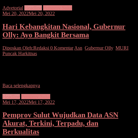
Advetorial
Headline
Pemprov Sulut
Mei 20, 2022
Mei 20, 2022
Hari Kebangkitan Nasional, Gubernur
Olly: Ayo Bangkit Bersama
Diposkan Oleh:Redaksi
0 Komentar
Asn
,
Gubernur Olly
,
MURI
,
Puncak Harkitnas
Manado– Gubernur Sulut Olly Dondokambey menjadi Inspektur
Upacara di Hari Kebangkitan Nasional tahun 2022, Jumat (20/05) di
halaman Pemprov Sulut. Orang nomor satu di
Baca selengkapnya
Headline
Pemprov Sulut
Mei 17, 2022
Mei 17, 2022
Pemprov Sulut Wujudkan Data ASN
Akurat, Terkini, Terpadu, dan
Berkualitas