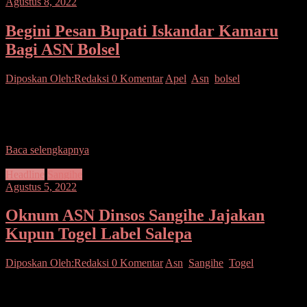
Agustus 8, 2022
Begini Pesan Bupati Iskandar Kamaru
Bagi ASN Bolsel
Diposkan Oleh:Redaksi
0 Komentar
Apel
,
Asn
,
bolsel
Bolsel– Bupati H. Iskandar Kamaru SPt memimpin Apel Kerja
ASN di lingkungan Pemkab Bolsel yang digelar di Lapangan Apel
Kawasan Perkantoran Panango, Kecamatan Bolaang
Baca selengkapnya
Headline
Sangihe
Agustus 5, 2022
Oknum ASN Dinsos Sangihe Jajakan
Kupun Togel Label Salepa
Diposkan Oleh:Redaksi
0 Komentar
Asn
,
Sangihe
,
Togel
Sangihe–Selain terang- terangan di kalangan masyarakat
umum.Nampaknya peredaran judi undian kupon Toto Gelap (Togel)