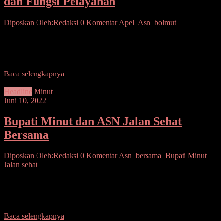
dan Fungsi Pelayanan
Diposkan Oleh:Redaksi
0 Komentar
Apel
,
Asn
,
bolmut
Bolmut– Bupati Bolaang Mongondow Utara Drs. Hi. Depri Pontoh
Pimpin Apel Korpri Pegawai Negeri Sipil (PNS) Dilingkungan
Pemerintah Kabupaten Bolaang Mongondow Utara yang Bertempat
Baca selengkapnya
Headline
Minut
Juni 10, 2022
Bupati Minut dan ASN Jalan Sehat
Bersama
Diposkan Oleh:Redaksi
0 Komentar
Asn
,
bersama
,
Bupati Minut
,
Jalan sehat
Minut– Bersama ASN, Bupati Minut Joune Ganda melaksanakan
jalan sehat dengan rute dari Patung Soekarno jalan Soekarno
Maumbi sampai JG Centre. Dalam kegiatan ini,
Baca selengkapnya