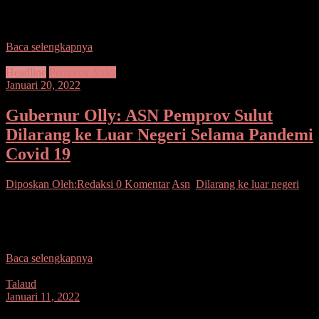
Memberikan Sanksi Disiplin Pada Dua Aparatur Sipil Negara
(ASN) terkait
Baca selengkapnya
Headline
Pemprov Sulut
Januari 20, 2022
Gubernur Olly: ASN Pemprov Sulut
Dilarang ke Luar Negeri Selama Pandemi
Covid 19
Diposkan Oleh:Redaksi
0 Komentar
Asn
,
Dilarang ke luar negeri
Manado- Pemerintah Provinsi Sulawesi Utara, memastikan Aparatur
Sipil Negara (ASN) di lingkungan di lingkup Pemprov Sulut tidak
diperbolehkan bepergian ke luar negeri selama masa
Baca selengkapnya
Talaud
Januari 11, 2022