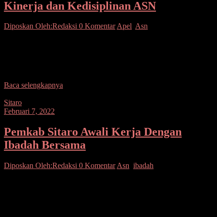
Kinerja dan Kedisiplinan ASN
Diposkan Oleh:Redaksi
0 Komentar
Apel
,
Asn
Bolmut–Wakil Bupati Bolaang Mongondow Utara Drs. Hi. Amin
Lasena, MAP pimpin Apel Korps Pegawai Republik Indonesia
(Korpri) dilingkungan pemerintah daerah kabupaten Bolaang
Mongondow Utara
Baca selengkapnya
Sitaro
Februari 7, 2022
Pemkab Sitaro Awali Kerja Dengan
Ibadah Bersama
Diposkan Oleh:Redaksi
0 Komentar
Asn
,
ibadah
Sitaro–Bertempat di Auditorium Pemkab Sitaro, dilaksanakan
Ibadah bersama ASN dilingkup Pemerintah Kabupaten Kepulauan
Sitaro, dipimpin Pdt. Tampilang, S.Teol, selaku Pendeta Pelayanan
di GMIST Jemaat