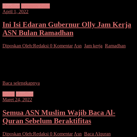
Headline
Pemprov Sulut
April 1, 2022
Ini Isi Edaran Gubernur Olly Jam Kerja
ASN Bulan Ramadhan
Diposkan Oleh:Redaksi
0 Komentar
Asn
,
Jam kerja
,
Ramadhan
Manado– Selama bulan Ramadhan, jam kerja pegawai Aparatur
Sipil Negara (ASN) mengalami perubahan. Berdasarkan Surat
Edaran Gubernur Sulut Olly Dondokambey No: 800/22.2588/Sekr-
BKD tentang Penetapan
Baca selengkapnya
Bolsel
Headline
Maret 24, 2022
Semua ASN Muslim Wajib Baca Al-
Quran Sebelum Beraktifitas
Diposkan Oleh:Redaksi
0 Komentar
Asn
,
Baca Alquran