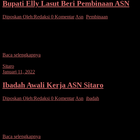
Bupati Elly Lasut Beri Pembinaan ASN
Diposkan Oleh:Redaksi
0 Komentar
Asn
,
Pembinaan
Talaud–Bupati Kepulauan Talaud melakukan Pembinaan kepada
seluruh Aparatur Sipil Negara di lingkungan Pemerintah Kabupaten
Kepulauan Talaud. Pejabat yang mendampingi Sekretaris Daerah
Dr. Yohanis B.
Baca selengkapnya
Sitaro
Januari 11, 2022
Ibadah Awali Kerja ASN Sitaro
Diposkan Oleh:Redaksi
0 Komentar
Asn
,
ibadah
Sitaro–Bertempat di Auditorium Pemkab Sitaro, dilaksanakan
Ibadah bersama yang dipimpin oleh, Pdt. Aldri Kaumpungan, STh,
selaku Gembala Gereja Pantekosta Solafide Kapeta, dengan
mengambil Pembacaan
Baca selengkapnya