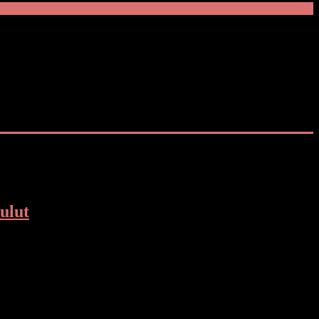
ulut
KK Kota Manado Ibu Irene Angouw Pinontoan menghadiri “Malam