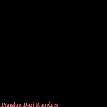
eka dan Kepala Kejaksaan Tinggi (Kajati), Sulawesi Utara
Pemkab Bolsel yang dilaksanakan di Lapangan Futsal, Kawasan
 Pangkat Dari Kapolres