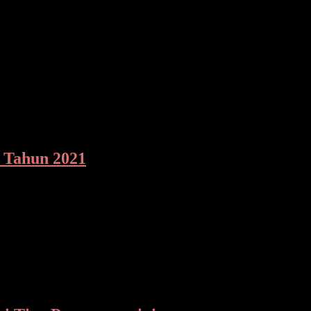
memimpin Upacara Laporan Kenaikan Pangkat 324 personel Polda 
 Tahun 2021
ra selama tahun 2021 turun sebanyak 21 persen dibandingkan de