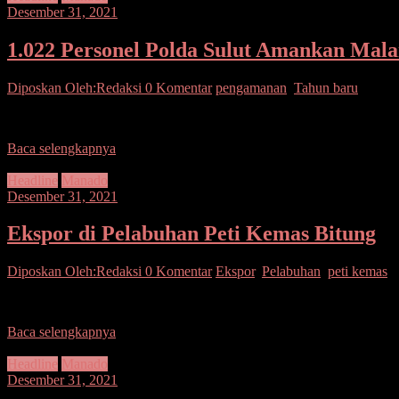
Desember 31, 2021
1.022 Personel Polda Sulut Amankan Mal
Diposkan Oleh:Redaksi
0 Komentar
pengamanan
,
Tahun baru
SEPUTARSULUTNEWS,MANADO – Kapolda Sulut Irjen Pol Mulyatno m
Baca selengkapnya
Headline
Manado
Desember 31, 2021
Ekspor di Pelabuhan Peti Kemas Bitung
Diposkan Oleh:Redaksi
0 Komentar
Ekspor
,
Pelabuhan
,
peti kemas
SEPUTARSULUTNEWS,MANADO – Kapolda Sulut Irjen Pol Mulyatno me
Baca selengkapnya
Headline
Manado
Desember 31, 2021