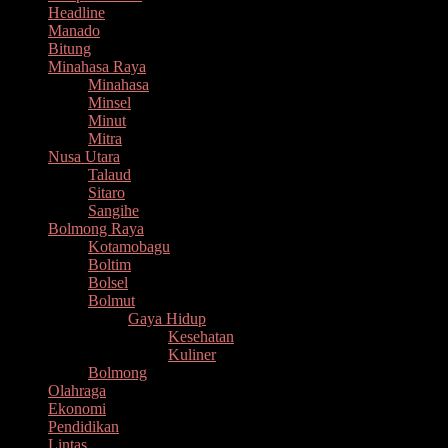
Headline
Manado
Bitung
Minahasa Raya
Minahasa
Minsel
Minut
Mitra
Nusa Utara
Talaud
Sitaro
Sangihe
Bolmong Raya
Kotamobagu
Boltim
Bolsel
Bolmut
Gaya Hidup
Kesehatan
Kuliner
Bolmong
Olahraga
Ekonomi
Pendidikan
Lintas