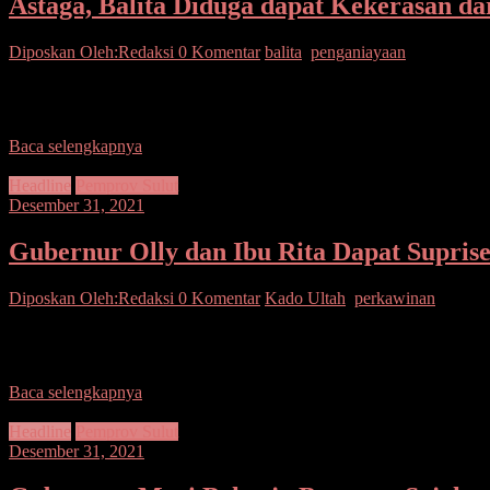
Astaga, Balita Diduga dapat Kekerasan da
Diposkan Oleh:Redaksi
0 Komentar
balita
,
penganiayaan
SEPUTARSULUTNEWS,BITUNG – Kekerasan terhadap anak diduga ter
Sulut
Baca selengkapnya
Headline
Pemprov Sulut
Desember 31, 2021
Gubernur Olly dan Ibu Rita Dapat Supris
Diposkan Oleh:Redaksi
0 Komentar
Kado Ultah
,
perkawinan
SEPUTARSULUTNEWS,MANADO-Momen mengejutkan terjadi di sela-se
Negara Rudis
Baca selengkapnya
Headline
Pemprov Sulut
Desember 31, 2021