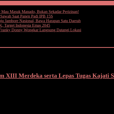
 Mau Masuk Manado, Bukan Sekadar Perizinan!
e Sawah Saat Panen Padi IPB 15S
uju Jambore Nasional, Bawa Harapan Satu Daerah
 Target Indonesia Emas 2045
i Franky Donny Wongkar Langsung Datangi Lokasi
 XIII Merdeka serta Lepas Tugas Kajati S
rsama istri tercinta yang juga sebagai Ketua Tim Penggerak P