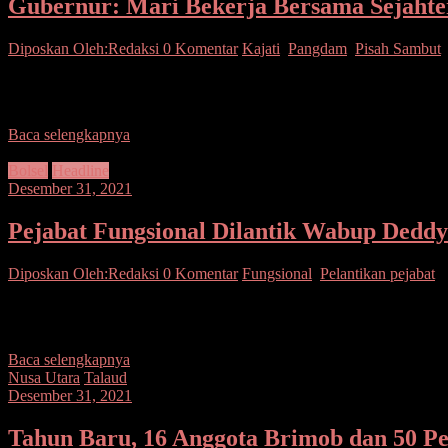
Gubernur: Mari Bekerja Bersama Sejaht
Diposkan Oleh:Redaksi
0 Komentar
Kajati
,
Pangdam
,
Pisah Sambut
SEPUTARSULUTNEWS,MANADO-Suasan penuh kekeluargaan dan keakra
(Sulut) di Wisma
Baca selengkapnya
Bolsel
Headline
Desember 31, 2021
Pejabat Fungsional Dilantik Wabup Deddy
Diposkan Oleh:Redaksi
0 Komentar
Fungsional
,
Pelantikan pejabat
SEPUTARSULUTNEWS,BOLSEL–Wabup Deddy Abdul Hamid melantik da
Perkantoran Panango. Wabup
Baca selengkapnya
Nusa Utara
Talaud
Desember 31, 2021
Tahun Baru, 16 Anggota Brimob dan 50 Pe