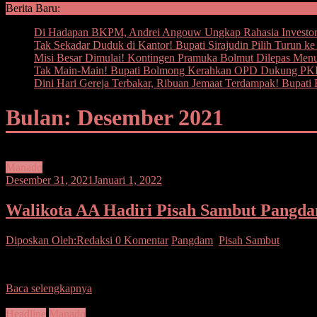
Berita Baru:
Di Hadapan BKPM, Andrei Angouw Ungkap Rahasia Investor
Tak Sekadar Duduk di Kantor! Bupati Sirajudin Pilih Turun k
Misi Besar Dimulai! Kontingen Pramuka Bolmut Dilepas Men
Tak Main-Main! Bupati Bolmong Kerahkan OPD Dukung PKK,
Dini Hari Gereja Terbakar, Ribuan Jemaat Terdampak! Bupat
Bulan: Desember 2021
Manado
Desember 31, 2021
Januari 1, 2022
Walikota AA Hadiri Pisah Sambut Pangdam
Diposkan Oleh:Redaksi
0 Komentar
Pangdam
,
Pisah Sambut
SEPUTARSULUTNEWS,MANADO– Wali Kota Manado Andrei Angouw be
Baca selengkapnya
Headline
Manado