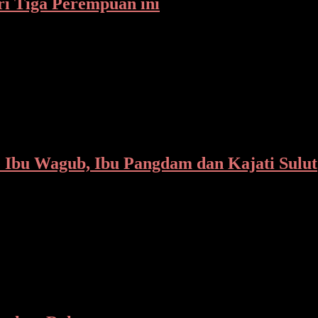
ri Tiga Perempuan ini
jadi di Kelurahan Manembo-nembo Atas Kecamatan Matuari Kota Bi
e Ibu Wagub, Ibu Pangdam dan Kajati Sulut
la Malam Pisah Sambut Panglima Kodam XIII Merdeka dan Kepala 