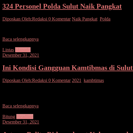
324 Personel Polda Sulut Naik Pangkat
Diposkan Oleh:Redaksi
0 Komentar
Naik Pangkat
,
Polda
SEPUTARSULUTNEWS,MANADO – Kapolda Sulut Irjen Pol Mulyatno 
Baca selengkapnya
Lintas
Manado
Desember 31, 2021
Ini Kondisi Gangguan Kamtibmas di Sulut
Diposkan Oleh:Redaksi
0 Komentar
2021
,
kambtimas
SEPUTARSULUTNEWS,MANADO – Gangguan kamtibmas di Sulawesi Uta
Utara
Baca selengkapnya
Bitung
Headline
Desember 31, 2021