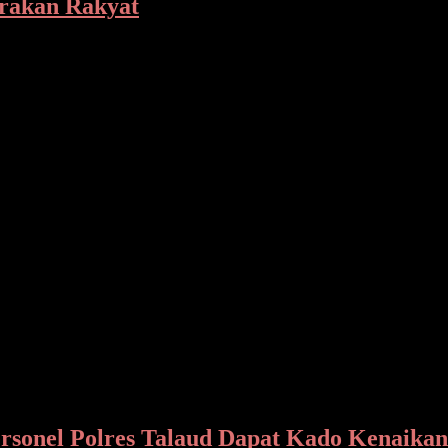
erakan Rakyat
ban terlihat pada Malam Pisah Sambut Panglima Kodam XIII Merd
n mengambil sumpah Pejabat Fungsional Tertentu di lingkungan 
rsonel Polres Talaud Dapat Kado Kenaikan