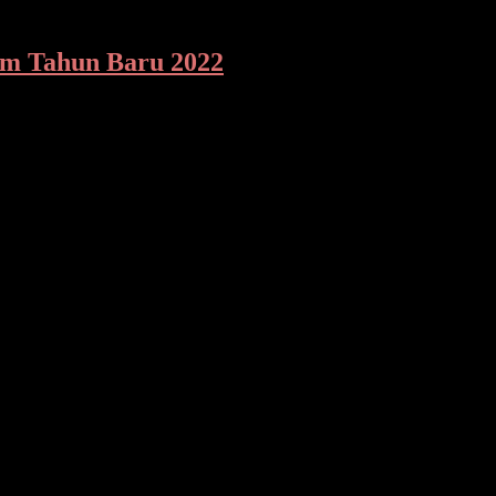
am Tahun Baru 2022
elalui Kabid Humas Kombes Pol Jules Abraham Abast mengatakan,
nghadiri Gebyar Ekspor di Pelabuhan Peti Kemas Bitung, yang dil