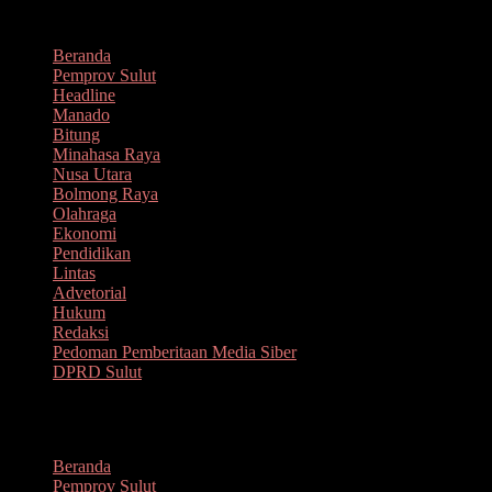
Lompat
Agustus 6, 2026
ke
Beranda
konten
Pemprov Sulut
Headline
Manado
Bitung
Minahasa Raya
Nusa Utara
Bolmong Raya
Olahraga
Ekonomi
Pendidikan
Lintas
Advetorial
Hukum
Redaksi
Pedoman Pemberitaan Media Siber
DPRD Sulut
Menu
Beranda
Pemprov Sulut