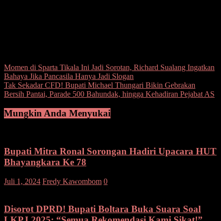
Menutup arahannya, Heronimus meminta seluruh ASN
meningkatkan etos kerja dan disiplin pelayanan publik. Ia optimistis,
dengan persatuan dan semangat generasi muda, Sitaro mampu
melangkah menuju masa depan yang lebih cerah.(***)
Post Views:
165
Navigasi
Momen di Sparta Tikala Ini Jadi Sorotan, Richard Sualang Ingatkan
Bahaya Jika Pancasila Hanya Jadi Slogan
pos
Tak Sekadar CFD! Bupati Michael Thungari Bikin Gebrakan
Bersih Pantai, Parade 500 Bahundak, hingga Kehadiran Pejabat AS
Mungkin Anda Menyukai
Bupati Mitra Ronal Sorongan Hadiri Upacara HUT
Bhayangkara Ke 78
Juli 1, 2024
Fredy Kawombom
0
Disorot DPRD! Bupati Boltara Buka Suara Soal
LKPJ 2025: “Semua Rekomendasi Kami Sikat!”