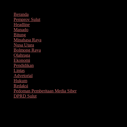
Lompat
Agustus 9, 2026
ke
Beranda
konten
Pemprov Sulut
Headline
Manado
Bitung
Minahasa Raya
Nusa Utara
Bolmong Raya
Olahraga
Ekonomi
Pendidikan
Lintas
Advetorial
Hukum
Redaksi
Pedoman Pemberitaan Media Siber
DPRD Sulut