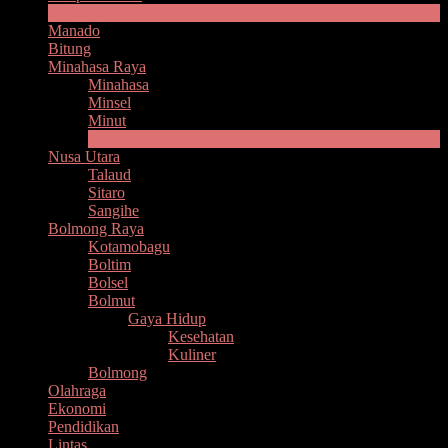
Headline
Manado
Bitung
Minahasa Raya
Minahasa
Minsel
Minut
Mitra
Nusa Utara
Talaud
Sitaro
Sangihe
Bolmong Raya
Kotamobagu
Boltim
Bolsel
Bolmut
Gaya Hidup
Kesehatan
Kuliner
Bolmong
Olahraga
Ekonomi
Pendidikan
Lintas