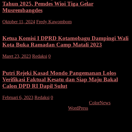
Tahun 2025, Pemdes Wioi Tiga Gelar
Musrembangdes
pada
Oktober 11, 2024
Fredy Kawombom
Komentar Dinonaktifkan
Bahas
Renca
Progr
Ketua Komisi I DPRD Kotamobagu Dampingi Wali
Pemba
Kota Buka Ramadan Camp Matali 2023
Desa
Tahun
Maret 23, 2023
Redaksi
0
2025,
Pemde
Wioi
Putri Rejeki Kasad Mondo Pangemanan Lolos
Tiga
Verifikasi Faktual Kesatu dan Siap Maju Bakal
Gelar
Musre
Calon DPD RI Dapil Sulut
Februari 6, 2023
Redaksi
0
Copyright © 2026
. All rights reserved. Tema:
ColorNews
oleh
ThemeGrill. Dipersembahkan oleh
WordPress
.