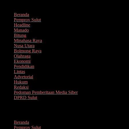
Lompat
Agustus 6, 2026
ke
Beranda
konten
Pemprov Sulut
Headline
Manado
Bitung
Minahasa Raya
Nusa Utara
Bolmong Raya
Olahraga
Ekonomi
Pendidikan
Lintas
Advetorial
Hukum
Redaksi
Pedoman Pemberitaan Media Siber
DPRD Sulut
Menu
Beranda
Pemprov Sulut