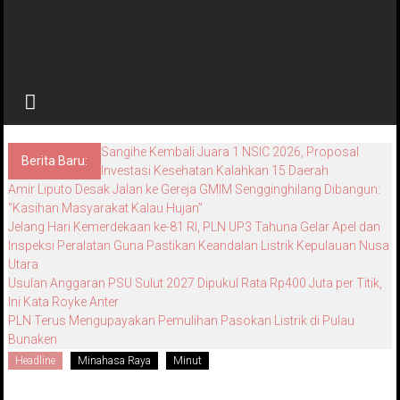
Sangihe Kembali Juara 1 NSIC 2026, Proposal
Berita Baru:
Investasi Kesehatan Kalahkan 15 Daerah
Amir Liputo Desak Jalan ke Gereja GMIM Sengginghilang Dibangun:
“Kasihan Masyarakat Kalau Hujan”
Jelang Hari Kemerdekaan ke-81 RI, PLN UP3 Tahuna Gelar Apel dan
Inspeksi Peralatan Guna Pastikan Keandalan Listrik Kepulauan Nusa
Utara
Usulan Anggaran PSU Sulut 2027 Dipukul Rata Rp400 Juta per Titik,
Ini Kata Royke Anter
PLN Terus Mengupayakan Pemulihan Pasokan Listrik di Pulau
Bunaken
Headline
Minahasa Raya
Minut