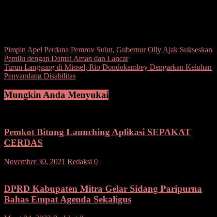
akan ikut mengawal setiap instruksi yang diberikan,” pungkas
Sumendap.
(Fredy)
Post Views:
180
Navigasi
Pimpin Apel Perdana Pemrov Sulut, Gubernur Olly Ajak Sukseskan
Pemilu dengan Damai Aman dan Lancar
pos
Turun Langsung di Minsel, Rio Dondokambey Dengarkan Keluhan
Penyandang Disabilitas
Mungkin Anda Menyukai
Pemkot Bitung Launching Aplikasi SEPAKAT
CERDAS
November 30, 2021
Redaksi
0
DPRD Kabupaten Mitra Gelar Sidang Paripurna
Bahas Empat Agenda Sekaligus