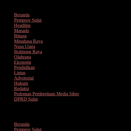
Lompat
Agustus 7, 2026
ke
Beranda
konten
Pemprov Sulut
Headline
Manado
Bitung
Minahasa Raya
Nusa Utara
Bolmong Raya
Olahraga
Ekonomi
Pendidikan
Lintas
Advetorial
Hukum
Redaksi
Pedoman Pemberitaan Media Siber
DPRD Sulut
Menu
Beranda
Pemprov Sulut