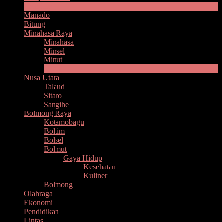
Headline
Manado
Bitung
Minahasa Raya
Minahasa
Minsel
Minut
Mitra
Nusa Utara
Talaud
Sitaro
Sangihe
Bolmong Raya
Kotamobagu
Boltim
Bolsel
Bolmut
Gaya Hidup
Kesehatan
Kuliner
Bolmong
Olahraga
Ekonomi
Pendidikan
Lintas