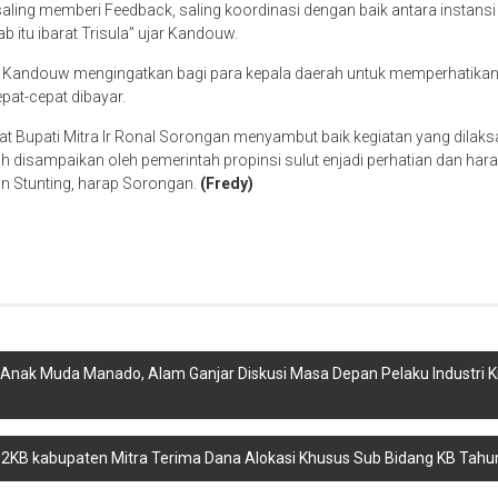
 saling memberi Feedback, saling koordinasi dengan baik antara instansi v
 itu ibarat Trisula” ujar Kandouw.
 Kandouw mengingatkan bagi para kepala daerah untuk memperhatikan 
at-cepat dibayar.
at Bupati Mitra Ir Ronal Sorongan menyambut baik kegiatan yang dilak
ah disampaikan oleh pemerintah propinsi sulut enjadi perhatian dan hara
n Stunting, harap Sorongan.
(Fredy)
Anak Muda Manado, Alam Ganjar Diskusi Masa Depan Pelaku Industri Kr
P2KB kabupaten Mitra Terima Dana Alokasi Khusus Sub Bidang KB Tah