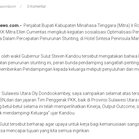
 Kawombom
0 Komentar
news.com.-
Penjabat Bupati Kabupaten Minahasa Tenggara (Mitra) Ir R
 Mitra Ellen Cumentas mengikuti kegiatan sosialisasi Optimalisasi P
 Dalam Percepatan Penurunan Stunting, di Hotel Sintesa Peninsula Ma
 oleh wakil Gubernur Sulut Steven Kandou tersebut mengatakan bahwa ke
tan penurunan stunting ini, peran bunda pendamping sangatlah pentin
emberikan Pendampingan kepada keluarga meliputi penyuluhan dan men
 Sulawesi Utara Oly Dondookambey, saya sampaikan selamat atas terse
,dan dan jajaran Tim Penggerak PKK, baik di Provinsi Sulawesi Utara
betul-betul selama ini telah memperlihatkan Kinerja, Output-Outcome, 
 mendampingi Keluarga” ujar Kandou.
ulut tersebut berharap agar upaya untuk kerja bagi kemanusiaan sanga
isa mencapai tujuan yang kita semua inginkan.