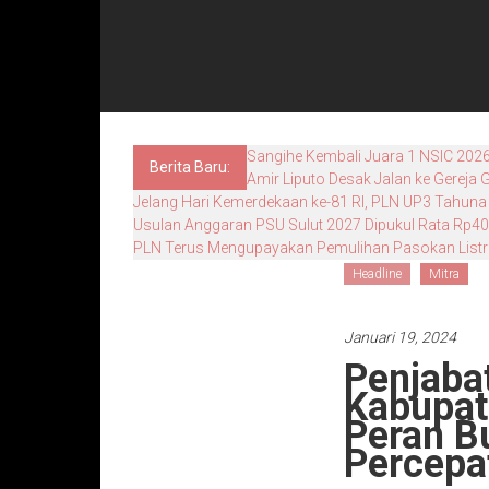
Sangihe Kembali Juara 1 NSIC 2026
Berita Baru:
Amir Liputo Desak Jalan ke Gereja
Jelang Hari Kemerdekaan ke-81 RI, PLN UP3 Tahuna 
Usulan Anggaran PSU Sulut 2027 Dipukul Rata Rp400 J
PLN Terus Mengupayakan Pemulihan Pasokan Listri
Headline
Mitra
Januari 19, 2024
Penjaba
Kabupate
Peran B
Percepa