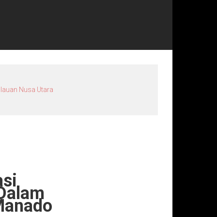
ulauan Nusa Utara
asi
 Dalam
 Manado