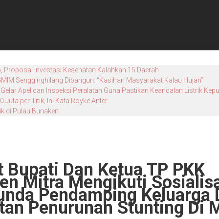
, Proposal Investasi Kesehatan Kalahkan 15 Daerah
 GMIM Sengginghilang Dibangun: “Kasihan Masyarakat Kalau Hujan”
Gelar Apel dan Inspeksi Peralatan Guna Pastikan Keandalan Listrik Kep
uta per Titik, Ini Kata Royke Anter
k di Pulau Bunaken
t Bupati Dan Ketua TP PKK
n Mitra Mengikuti Sosialis
unda Pendamping Keluarga
tan Penurunan Stunting Di