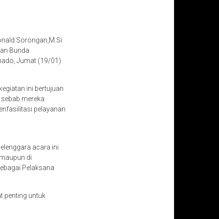
onald Sorongan,M.Si
eran Bunda
nado, Jumat (19/01)
giatan ini bertujuan
g sebab mereka
fasilitasi pelayanan
lenggara acara ini
 maupun di
sebagai Pelaksana
t penting untuk