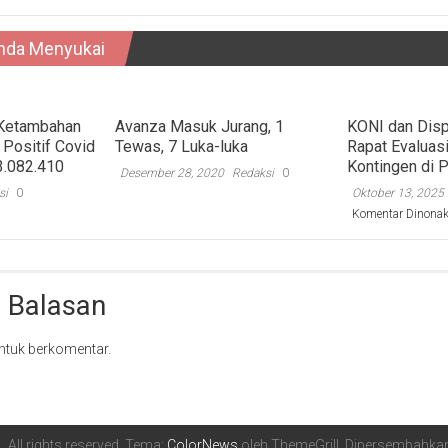
nda Menyukai
t Ketambahan
Avanza Masuk Jurang, 1
KONI dan Disp
 Positif Covid
Tewas, 7 Luka-luka
Rapat Evaluasi,
3.082.410
Kontingen di P
Desember 28, 2020
Redaksi
0
si
0
Oktober 13, 2025
Komentar Dinonak
 Balasan
ntuk berkomentar.
6
. All rights reserved. Tema:
ColorNews
oleh ThemeGrill. Dipersembahka