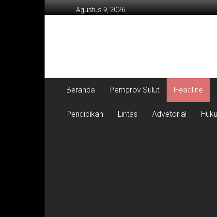
Lompat
Agustus 9, 2026
ke
konten
Beranda
Pemprov Sulut
Headline
Pendidikan
Lintas
Advetorial
Huk