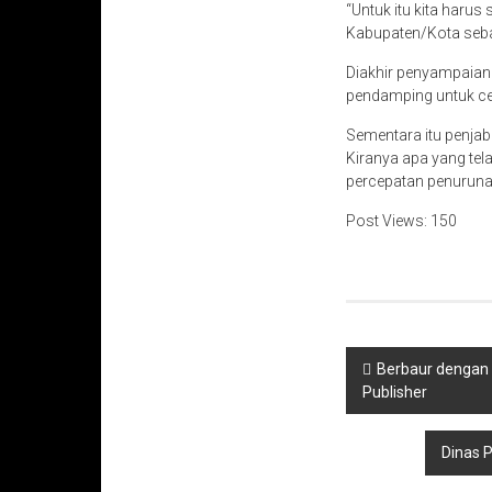
“Untuk itu kita harus
Kabupaten/Kota sebab
Diakhir penyampaian
pendamping untuk cep
Sementara itu penjab
Kiranya apa yang tel
percepatan penuruna
Post Views:
150
Navigasi
Berbaur dengan 
Publisher
pos
Dinas 