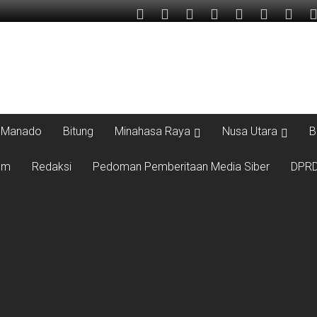
Manado
Bitung
Minahasa Raya
Nusa Utara
B
um
Redaksi
Pedoman Pemberitaan Media Siber
DPRD