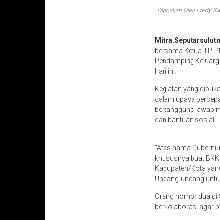
Diposkan Oleh:Fredy
Mitra.Seputarsulut
bersama Ketua TP-PKK
Pendamping Keluarga
hari ini.
Kegiatan yang dibuka
dalam upaya percepa
bertanggung jawab m
dan bantuan sosial.
“Atas nama Gubernur
khususnya buat BKKBN
Kabupaten/Kota yang 
Undang-undang untuk
Orang nomor dua di S
berkolaborasi agar b