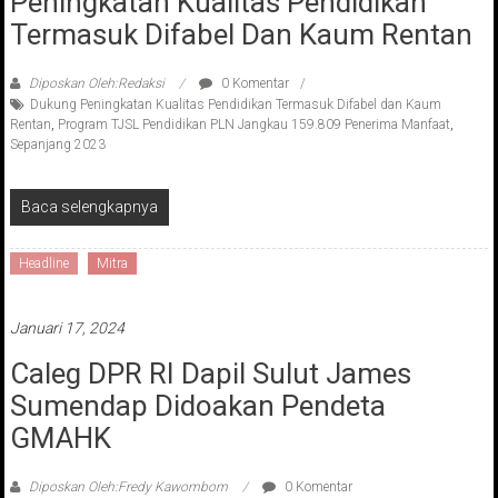
Peningkatan Kualitas Pendidikan
Termasuk Difabel Dan Kaum Rentan
Diposkan Oleh:Redaksi
0 Komentar
Dukung Peningkatan Kualitas Pendidikan Termasuk Difabel dan Kaum
Rentan
,
Program TJSL Pendidikan PLN Jangkau 159.809 Penerima Manfaat
,
Sepanjang 2023
Baca selengkapnya
Headline
Mitra
Januari 17, 2024
Caleg DPR RI Dapil Sulut James
Sumendap Didoakan Pendeta
GMAHK
Diposkan Oleh:Fredy Kawombom
0 Komentar