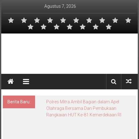
Lompat
Agustus 7, 2026
ke
konten
Berita Baru:
Polres Mitra Ambil Bagian dalam Apel
Olahraga Bersama Dan Pembukaan
Rangkaian HUT Ke-81 Kemerdekaan RI