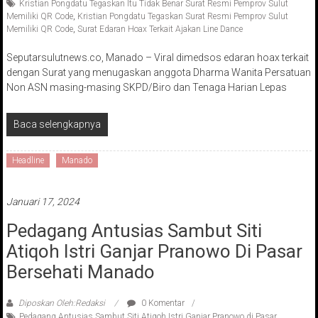
Kristian Pongdatu Tegaskan Itu Tidak Benar Surat Resmi Pemprov Sulut
Memiliki QR Code
,
Kristian Pongdatu Tegaskan Surat Resmi Pemprov Sulut
Memiliki QR Code
,
Surat Edaran Hoax Terkait Ajakan Line Dance
Seputarsulutnews.co, Manado – Viral dimedsos edaran hoax terkait
dengan Surat yang menugaskan anggota Dharma Wanita Persatuan
Non ASN masing-masing SKPD/Biro dan Tenaga Harian Lepas
Baca selengkapnya
Headline
Manado
Januari 17, 2024
Pedagang Antusias Sambut Siti
Atiqoh Istri Ganjar Pranowo Di Pasar
Bersehati Manado
Diposkan Oleh:Redaksi
0 Komentar
Pedagang Antusias Sambut Siti Atiqoh Istri Ganjar Pranowo di Pasar