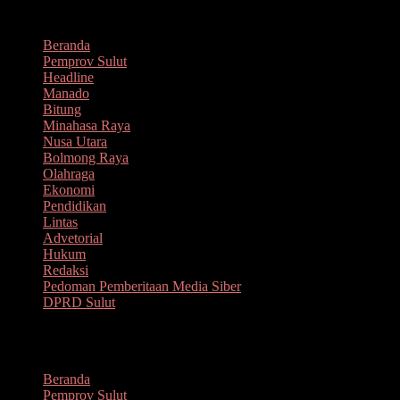
Lompat
Agustus 8, 2026
ke
Beranda
konten
Pemprov Sulut
Headline
Manado
Bitung
Minahasa Raya
Nusa Utara
Bolmong Raya
Olahraga
Ekonomi
Pendidikan
Lintas
Advetorial
Hukum
Redaksi
Pedoman Pemberitaan Media Siber
DPRD Sulut
Menu
Beranda
Pemprov Sulut