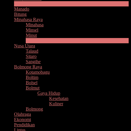
Headline
Manado
Bitung
Minahasa Raya
Minahasa
Minsel
Minut
Mitra
Nusa Utara
Talaud
Sitaro
Sangihe
Bolmong Raya
Kotamobagu
Boltim
Bolsel
Bolmut
Gaya Hidup
Kesehatan
Kuliner
Bolmong
Olahraga
Ekonomi
Pendidikan
Lintas