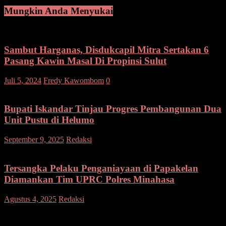
Mungkin Anda Menyukai
Sambut Harganas, Disdukcapil Mitra Sertakan 6
Pasang Kawin Masal Di Propinsi Sulut
Juli 5, 2024
Fredy Kawombom
0
Bupati Iskandar Tinjau Progres Pembangunan Dua
Unit Pustu di Helumo
pada
September 9, 2025
Redaksi
Komentar Dinonaktifkan
Bupati
Iskandar
Tinjau
Tersangka Pelaku Penganiayaan di Papakelan
Progres
Diamankan Tim UPRC Polres Minahasa
Pembangunan
Dua
pada
Agustus 4, 2025
Redaksi
Komentar Dinonaktifkan
Unit
Tersangka
Pustu
Pelaku
Tinggalkan Balasan
di
Penganiayaan