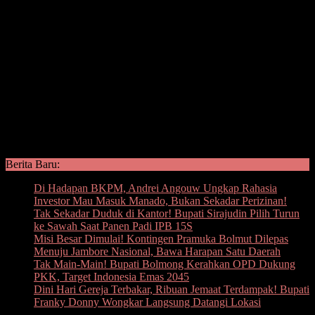
Berita Baru:
Di Hadapan BKPM, Andrei Angouw Ungkap Rahasia
Investor Mau Masuk Manado, Bukan Sekadar Perizinan!
Tak Sekadar Duduk di Kantor! Bupati Sirajudin Pilih Turun
ke Sawah Saat Panen Padi IPB 15S
Misi Besar Dimulai! Kontingen Pramuka Bolmut Dilepas
Menuju Jambore Nasional, Bawa Harapan Satu Daerah
Tak Main-Main! Bupati Bolmong Kerahkan OPD Dukung
PKK, Target Indonesia Emas 2045
Dini Hari Gereja Terbakar, Ribuan Jemaat Terdampak! Bupati
Franky Donny Wongkar Langsung Datangi Lokasi