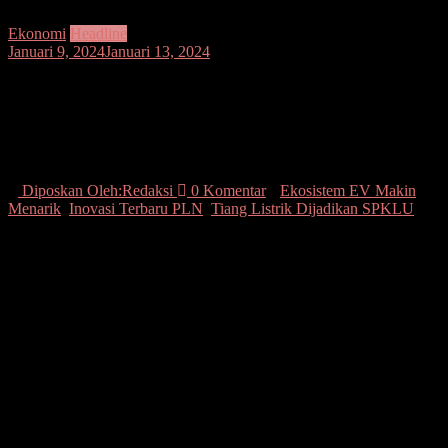
Ekonomi
Headline
Januari 9, 2024
Januari 13, 2024
Inovasi Terbaru PLN, Tiang Listrik
Dijadikan SPKLU, Ekosistem EV Makin
Menarik
Diposkan Oleh:Redaksi
0 Komentar
Ekosistem EV Makin
Menarik
,
Inovasi Terbaru PLN
,
Tiang Listrik Dijadikan SPKLU
Seputarsulutnews,co, Jakarta-9 Januari 2024 – PT PLN (Persero)
terus melakukan berbagai terobosan dalam mendukung akselerasi
ekosistem kendaraan listrik atau Electric Vehicle (EV) di tanah air.
Terbaru, PLN berinovasi menjadikan aset tiang listrik sebagai
Stasiun Pengisian Kendaraan Listrik Umum (SPKLU) untuk
kemudahan pengisian daya mobil listrik.
Direktur Utama PLN Darmawan Prasodjo menjelaskan, inovasi ini
merupakan bentuk keseriusan PLN untuk menunjang infrastruktur
ekosistem EV. Pasalnya, saat ini kendaraan listrik tengah menjadi
primadona di kalangan masyarakat karena hemat dari segi biaya