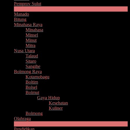
Pemprov Sulut
Headline
Manado
Bitung
Minahasa Raya
Minahasa
Minsel
Minut
Mitra
Nusa Utara
Talaud
Sitaro
Sangihe
Bolmong Raya
Kotamobagu
Boltim
Bolsel
Bolmut
Gaya Hidup
Kesehatan
Kuliner
Bolmong
Olahraga
Ekonomi
Pendidikan