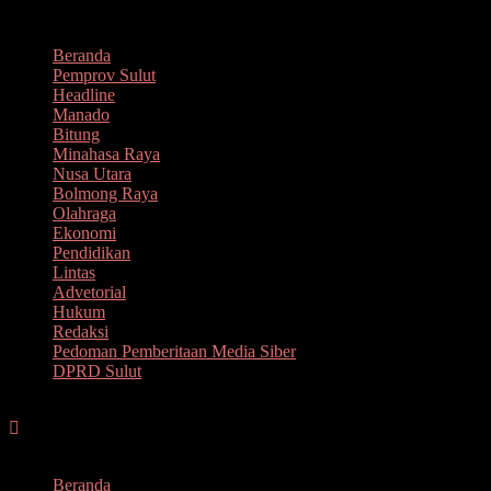
Lompat
Agustus 7, 2026
ke
Beranda
konten
Pemprov Sulut
Headline
Manado
Bitung
Minahasa Raya
Nusa Utara
Bolmong Raya
Olahraga
Ekonomi
Pendidikan
Lintas
Advetorial
Hukum
Redaksi
Pedoman Pemberitaan Media Siber
DPRD Sulut
Menu
Beranda