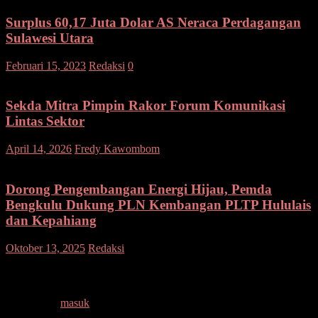
Surplus 60,17 Juta Dolar AS Neraca Perdagangan
Sulawesi Utara
Februari 15, 2023
Redaksi
0
Sekda Mitra Pimpin Rakor Forum Komunikasi
Lintas Sektor
pada
April 14, 2026
Fredy Kawombom
Komentar Dinonaktifkan
Sekda
Mitra
Pimpin
Dorong Pengembangan Energi Hijau, Pemda
Rakor
Bengkulu Dukung PLN Kembangan PLTP Hululais
Forum
dan Kepahiang
Komunika
Lintas
pada
Oktober 13, 2025
Redaksi
Komentar Dinonaktifkan
Sektor
Dorong
Pengembangan
Tinggalkan Balasan
Energi
Hijau,
Anda harus
masuk
untuk berkomentar.
Pemda