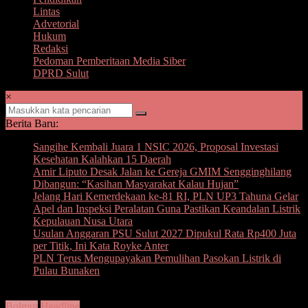
Lintas
Advetorial
Hukum
Redaksi
Pedoman Pemberitaan Media Siber
DPRD Sulut
×
Berita Baru:
Sangihe Kembali Juara 1 NSIC 2026, Proposal Investasi
Kesehatan Kalahkan 15 Daerah
Amir Liputo Desak Jalan ke Gereja GMIM Sengginghilang
Dibangun: “Kasihan Masyarakat Kalau Hujan”
Jelang Hari Kemerdekaan ke-81 RI, PLN UP3 Tahuna Gelar
Apel dan Inspeksi Peralatan Guna Pastikan Keandalan Listrik
Kepulauan Nusa Utara
Usulan Anggaran PSU Sulut 2027 Dipukul Rata Rp400 Juta
per Titik, Ini Kata Royke Anter
PLN Terus Mengupayakan Pemulihan Pasokan Listrik di
Pulau Bunaken
Bolmut
Headline