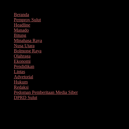
Lompat
Agustus 9, 2026
ke
Beranda
konten
Pemprov Sulut
Headline
Manado
Bitung
Minahasa Raya
Nusa Utara
Bolmong Raya
Olahraga
Ekonomi
Pendidikan
Lintas
Advetorial
Hukum
Redaksi
Pedoman Pemberitaan Media Siber
DPRD Sulut