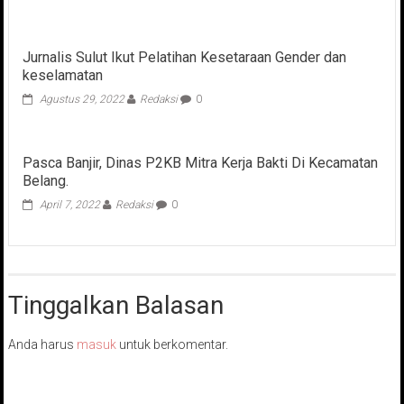
Bupati
Boltara
Hadiri
Jurnalis Sulut Ikut Pelatihan Kesetaraan Gender dan
Kamis
keselamatan
Mengaji
Pemerintah
Agustus 29, 2022
Redaksi
0
Daerah
Pasca Banjir, Dinas P2KB Mitra Kerja Bakti Di Kecamatan
Belang.
April 7, 2022
Redaksi
0
Tinggalkan Balasan
Anda harus
masuk
untuk berkomentar.