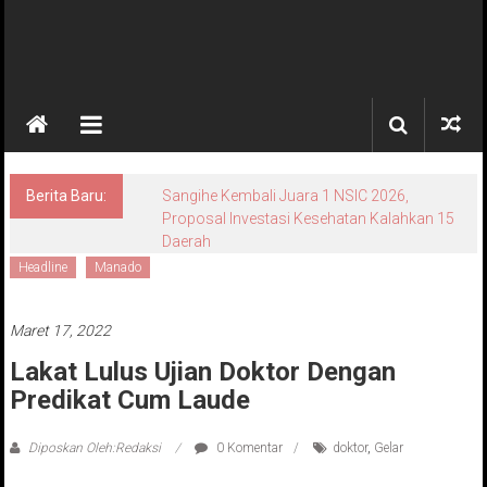
Berita Baru:
Sangihe Kembali Juara 1 NSIC 2026,
Proposal Investasi Kesehatan Kalahkan 15
Daerah
Headline
Manado
Maret 17, 2022
Lakat Lulus Ujian Doktor Dengan
Predikat Cum Laude
Diposkan Oleh:Redaksi
0 Komentar
doktor
,
Gelar