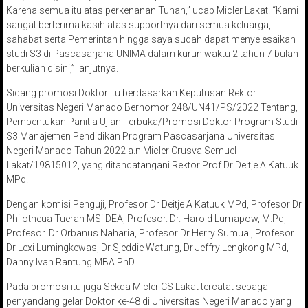
Karena semua itu atas perkenanan Tuhan,” ucap Micler Lakat. “Kami
sangat berterima kasih atas supportnya dari semua keluarga,
sahabat serta Pemerintah hingga saya sudah dapat menyelesaikan
studi S3 di Pascasarjana UNIMA dalam kurun waktu 2 tahun 7 bulan
berkuliah disini,” lanjutnya.
Sidang promosi Doktor itu berdasarkan Keputusan Rektor
Universitas Negeri Manado Bernomor 248/UN41/PS/2022 Tentang,
Pembentukan Panitia Ujian Terbuka/Promosi Doktor Program Studi
S3 Manajemen Pendidikan Program Pascasarjana Universitas
Negeri Manado Tahun 2022 a.n Micler Crusva Semuel
Lakat/19815012, yang ditandatangani Rektor Prof Dr Deitje A Katuuk
MPd.
Dengan komisi Penguji, Profesor Dr Deitje A Katuuk MPd, Profesor Dr
Philotheua Tuerah MSi DEA, Profesor. Dr. Harold Lumapow, M.Pd,
Profesor. Dr Orbanus Naharia, Profesor Dr Herry Sumual, Profesor
Dr Lexi Lumingkewas, Dr Sjeddie Watung, Dr Jeffry Lengkong MPd,
Danny Ivan Rantung MBA PhD.
Pada promosi itu juga Sekda Micler CS Lakat tercatat sebagai
penyandang gelar Doktor ke-48 di Universitas Negeri Manado yang