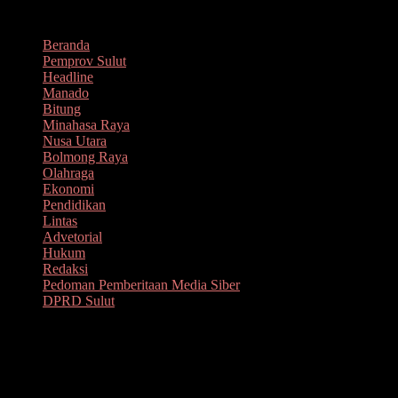
Lompat
Agustus 9, 2026
ke
Beranda
konten
Pemprov Sulut
Headline
Manado
Bitung
Minahasa Raya
Nusa Utara
Bolmong Raya
Olahraga
Ekonomi
Pendidikan
Lintas
Advetorial
Hukum
Redaksi
Pedoman Pemberitaan Media Siber
DPRD Sulut