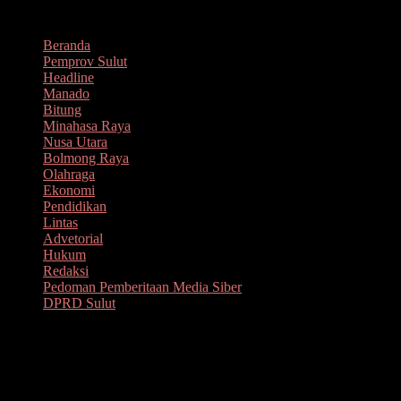
Lompat
Agustus 9, 2026
ke
Beranda
konten
Pemprov Sulut
Headline
Manado
Bitung
Minahasa Raya
Nusa Utara
Bolmong Raya
Olahraga
Ekonomi
Pendidikan
Lintas
Advetorial
Hukum
Redaksi
Pedoman Pemberitaan Media Siber
DPRD Sulut