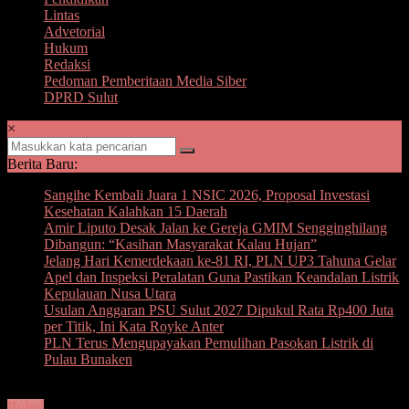
Lintas
Advetorial
Hukum
Redaksi
Pedoman Pemberitaan Media Siber
DPRD Sulut
×
Berita Baru:
Sangihe Kembali Juara 1 NSIC 2026, Proposal Investasi
Kesehatan Kalahkan 15 Daerah
Amir Liputo Desak Jalan ke Gereja GMIM Sengginghilang
Dibangun: “Kasihan Masyarakat Kalau Hujan”
Jelang Hari Kemerdekaan ke-81 RI, PLN UP3 Tahuna Gelar
Apel dan Inspeksi Peralatan Guna Pastikan Keandalan Listrik
Kepulauan Nusa Utara
Usulan Anggaran PSU Sulut 2027 Dipukul Rata Rp400 Juta
per Titik, Ini Kata Royke Anter
PLN Terus Mengupayakan Pemulihan Pasokan Listrik di
Pulau Bunaken
Bolsel