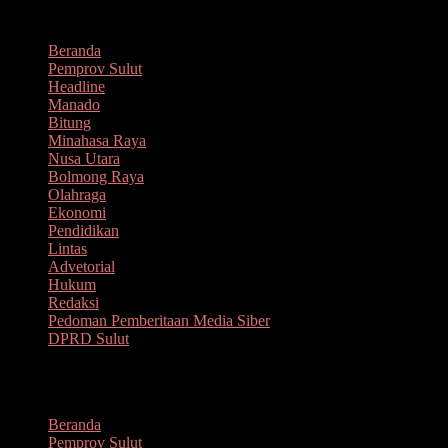
Lompat
Agustus 6, 2026
ke
Beranda
konten
Pemprov Sulut
Headline
Manado
Bitung
Minahasa Raya
Nusa Utara
Bolmong Raya
Olahraga
Ekonomi
Pendidikan
Lintas
Advetorial
Hukum
Redaksi
Pedoman Pemberitaan Media Siber
DPRD Sulut
Menu
Beranda
Pemprov Sulut