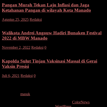
Pangan Murah Tekan Laju Inflasi dan Jaga
Ketahanan Pangan di wilayah Kota Manado
pada
Agustus 25, 2025
Redaksi
Komentar Dinonaktifkan
Pangan
Murah
Tekan
Walikota Andrei Angouw Hadiri Bunaken Festival
Laju
2022 di MBW Manado
Inflasi
dan
November 2, 2022
Redaksi
0
Jaga
Ketahanan
Pangan
Kapolda Sulut Tinjau Vaksinasi Massal di Gerai
di
Vaksin Presisi
wilayah
Kota
Manado
Juli 6, 2021
Redaksi
0
Tinggalkan Balasan
Anda harus
masuk
untuk berkomentar.
Copyright © 2026
. All rights reserved. Tema:
ColorNews
oleh
ThemeGrill. Dipersembahkan oleh
WordPress
.