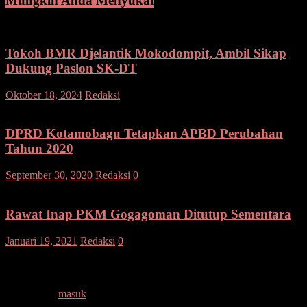
Mungkin Anda Menyukai
Tokoh BMR Djelantik Mokodompit, Ambil Sikap
Dukung Paslon SK-DT
pada
Oktober 18, 2024
Redaksi
Komentar Dinonaktifkan
Tokoh
BMR
Djelantik
DPRD Kotamobagu Tetapkan APBD Perubahan
Mokodompit,
Tahun 2020
Ambil
Sikap
September 30, 2020
Redaksi
0
Dukung
Paslon
SK-
Rawat Inap PKM Gogagoman Ditutup Sementara
DT
Januari 19, 2021
Redaksi
0
Tinggalkan Balasan
Anda harus
masuk
untuk berkomentar.