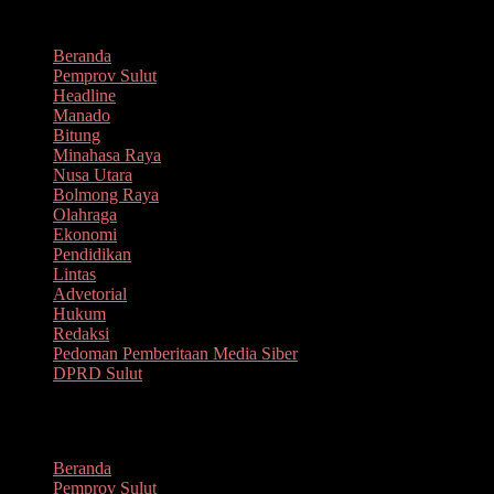
Lompat
Agustus 7, 2026
ke
Beranda
konten
Pemprov Sulut
Headline
Manado
Bitung
Minahasa Raya
Nusa Utara
Bolmong Raya
Olahraga
Ekonomi
Pendidikan
Lintas
Advetorial
Hukum
Redaksi
Pedoman Pemberitaan Media Siber
DPRD Sulut
Menu
Beranda
Pemprov Sulut