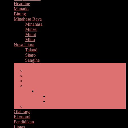
Headline
Manado
Bitung
Minahasa Raya
Minahasa
Minsel
Minut
Mitra
Nusa Utara
Talaud
Sitaro
Sangihe
Bolmong Raya
Kotamobagu
Boltim
Bolsel
Bolmut
Gaya Hidup
Kesehatan
Kuliner
Bolmong
Olahraga
Ekonomi
Pendidikan
Lintas