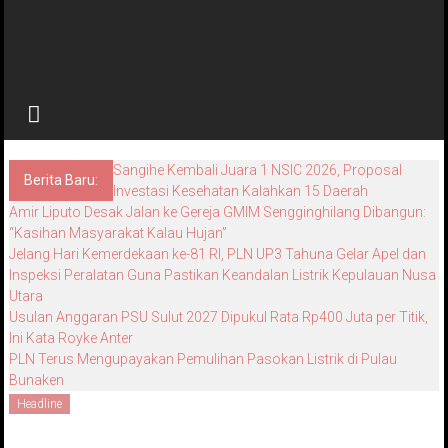
Sangihe Kembali Juara 1 NSIC 2026, Proposal
Berita Baru:
Investasi Kesehatan Kalahkan 15 Daerah
Amir Liputo Desak Jalan ke Gereja GMIM Sengginghilang Dibangun:
“Kasihan Masyarakat Kalau Hujan”
Jelang Hari Kemerdekaan ke-81 RI, PLN UP3 Tahuna Gelar Apel dan
Inspeksi Peralatan Guna Pastikan Keandalan Listrik Kepulauan Nusa
Utara
Usulan Anggaran PSU Sulut 2027 Dipukul Rata Rp400 Juta per Titik,
Ini Kata Royke Anter
PLN Terus Mengupayakan Pemulihan Pasokan Listrik di Pulau
Bunaken
Headline