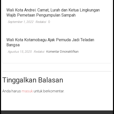
Wali Kota Andrei: Camat, Lurah dan Ketua Lingkungan
Wajib Pemetaan Pengumpulan Sampah
September 1, 2022
Redaksi
0
Wali Kota Kotamobagu Ajak Pemuda Jadi Teladan
Bangsa
pada
Agustus 15, 2025
Redaksi
Komentar Dinonaktifkan
Wali
Kota
Kotamobagu
Ajak
Pemuda
Tinggalkan Balasan
Jadi
Teladan
Bangsa
Anda harus
masuk
untuk berkomentar.