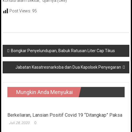
kondisi alam sekitar,” ujarnya.(oke)
Post Views:
95
Navigasi
Bongkar Penyelundupan, Babuk Ratusan Liter Cap Tikus
pos
Jabatan Kasatresnarkoba dan Dua Kapolsek Penyegaran
Mungkin Anda Menyukai
Berkeliaran, Lansian Positif Covid 19 “Ditangkap” Paksa
Juli 28, 2020
0