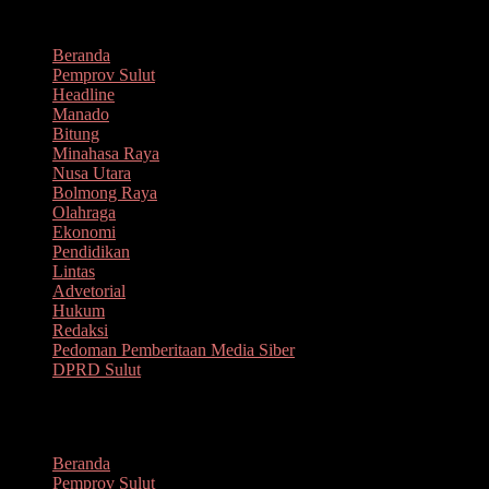
Lompat
Agustus 6, 2026
ke
Beranda
konten
Pemprov Sulut
Headline
Manado
Bitung
Minahasa Raya
Nusa Utara
Bolmong Raya
Olahraga
Ekonomi
Pendidikan
Lintas
Advetorial
Hukum
Redaksi
Pedoman Pemberitaan Media Siber
DPRD Sulut
Menu
Beranda
Pemprov Sulut