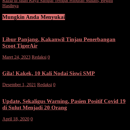
Razia di Jalan Raya Sampai Tempat Hiburan Malam, Begini
pos
Hasilnya
Mungkin Anda Menyukai
Libur Panjang, Kakanwil Tinjau Penerbangan
Scoot TigerAir
Maret 24, 2023
Redaksi
0
Gila! Kakek, 10 Kali Nodai Siswi SMP
Desember 1, 2021
Redaksi
0
Update, Sekaligus Warning, Pasien Positif Covid 19
di Sulut Menjadi 20 Orang
April 18, 2020
0
Tinggalkan Balasan