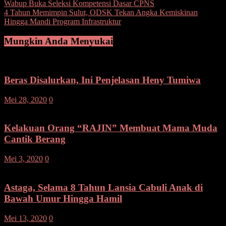
Navigasi
Wabup Buka Seleksi Kompetensi Dasar CPNS
4 Tahun Memimpin Sulut, ODSK Tekan Angka Kemiskinan
pos
Hingga Mandi Program Infrastruktur
Mungkin Anda Menyukai
Beras Disalurkan, Ini Penjelasan Heny Tumiwa
Mei 28, 2020
0
Kelakuan Orang “RAJIN” Membuat Mama Muda
Cantik Berang
Mei 3, 2020
0
Astaga, Selama 8 Tahun Lansia Cabuli Anak di
Bawah Umur Hingga Hamil
Mei 13, 2020
0