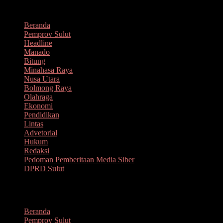
Lompat
Agustus 6, 2026
ke
Beranda
konten
Pemprov Sulut
Headline
Manado
Bitung
Minahasa Raya
Nusa Utara
Bolmong Raya
Olahraga
Ekonomi
Pendidikan
Lintas
Advetorial
Hukum
Redaksi
Pedoman Pemberitaan Media Siber
DPRD Sulut
Menu
Beranda
Pemprov Sulut