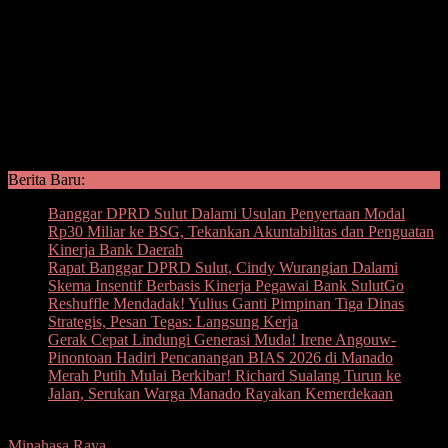
Berita Baru:
Banggar DPRD Sulut Dalami Usulan Penyertaan Modal
Rp30 Miliar ke BSG, Tekankan Akuntabilitas dan Penguatan
Kinerja Bank Daerah
Rapat Banggar DPRD Sulut, Cindy Wurangian Dalami
Skema Insentif Berbasis Kinerja Pegawai Bank SulutGo
Reshuffle Mendadak! Yulius Ganti Pimpinan Tiga Dinas
Strategis, Pesan Tegas: Langsung Kerja
Gerak Cepat Lindungi Generasi Muda! Irene Angouw-
Pinontoan Hadiri Pencanangan BIAS 2026 di Manado
Merah Putih Mulai Berkibar! Richard Sualang Turun ke
Jalan, Serukan Warga Manado Rayakan Kemerdekaan
Minahasa Raya