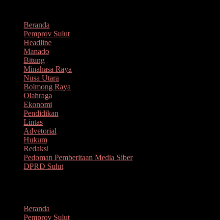
Lompat
Agustus 6, 2026
ke
Beranda
konten
Pemprov Sulut
Headline
Manado
Bitung
Minahasa Raya
Nusa Utara
Bolmong Raya
Olahraga
Ekonomi
Pendidikan
Lintas
Advetorial
Hukum
Redaksi
Pedoman Pemberitaan Media Siber
DPRD Sulut
Menu
Beranda
Pemprov Sulut