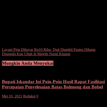
terhadap anak di bawah umur.
“Tersangka AM ditangkap berdasarkan adanya laporan dugaan
cabul anak di bawah umur,” kata Kasubbag Humas Polres
Kotamobagu, IPTU Rusman M. Saleh, SE.
Lanjut Kasubbag, saat ini AM terduga pelaku cabul anak di bawah
umur itu telah diamankan di Ruang tahanan Polres Kotamobagu
guna pemeriksaan lebih lanjut.(ano)
Post Views:
105
Navigasi
Layani Pijat Dibayar Rp10 Ribu, Duit Diambil Pasien Dihajar
Disuguhi Kue Ultah di Majelis Nurul Khairat
pos
Mungkin Anda Menyukai
Bupati Iskandar Ini Poin-Poin Hasil Rapat Fasilitasi
Percepatan Penyelesaian Batas Bolmong dan Bolsel
Mei 10, 2021
Redaksi
0