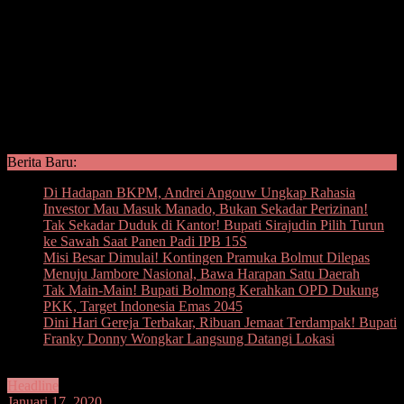
Berita Baru:
Di Hadapan BKPM, Andrei Angouw Ungkap Rahasia
Investor Mau Masuk Manado, Bukan Sekadar Perizinan!
Tak Sekadar Duduk di Kantor! Bupati Sirajudin Pilih Turun
ke Sawah Saat Panen Padi IPB 15S
Misi Besar Dimulai! Kontingen Pramuka Bolmut Dilepas
Menuju Jambore Nasional, Bawa Harapan Satu Daerah
Tak Main-Main! Bupati Bolmong Kerahkan OPD Dukung
PKK, Target Indonesia Emas 2045
Dini Hari Gereja Terbakar, Ribuan Jemaat Terdampak! Bupati
Franky Donny Wongkar Langsung Datangi Lokasi
Headline
Januari 17, 2020