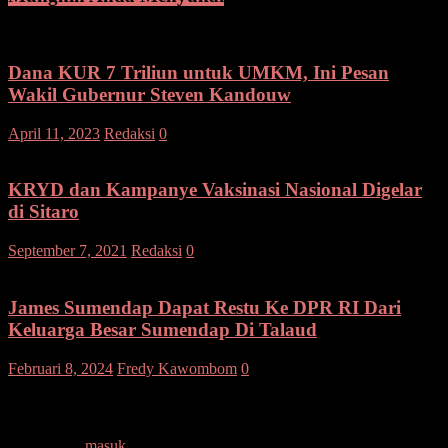
Dana KUR 7 Triliun untuk UMKM, Ini Pesan
Wakil Gubernur Steven Kandouw
April 11, 2023
Redaksi
0
KRYD dan Kampanye Vaksinasi Nasional Digelar
di Sitaro
September 7, 2021
Redaksi
0
James Sumendap Dapat Restu Ke DPR RI Dari
Keluarga Besar Sumendap Di Talaud
Februari 8, 2024
Fredy Kawombom
0
Tinggalkan Balasan
Anda harus
masuk
untuk berkomentar.