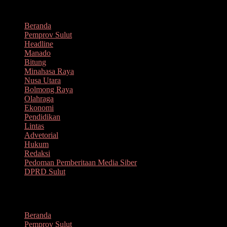
Lompat
Agustus 8, 2026
ke
Beranda
konten
Pemprov Sulut
Headline
Manado
Bitung
Minahasa Raya
Nusa Utara
Bolmong Raya
Olahraga
Ekonomi
Pendidikan
Lintas
Advetorial
Hukum
Redaksi
Pedoman Pemberitaan Media Siber
DPRD Sulut
Menu
Beranda
Pemprov Sulut