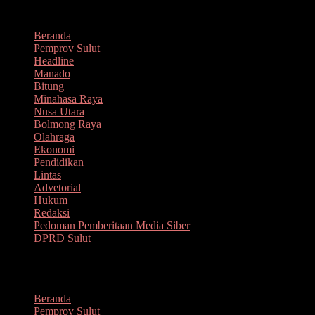
Lompat
Agustus 6, 2026
ke
Beranda
konten
Pemprov Sulut
Headline
Manado
Bitung
Minahasa Raya
Nusa Utara
Bolmong Raya
Olahraga
Ekonomi
Pendidikan
Lintas
Advetorial
Hukum
Redaksi
Pedoman Pemberitaan Media Siber
DPRD Sulut
Menu
Beranda
Pemprov Sulut