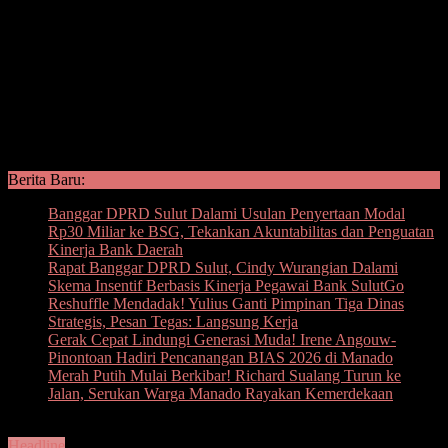
Berita Baru:
Banggar DPRD Sulut Dalami Usulan Penyertaan Modal
Rp30 Miliar ke BSG, Tekankan Akuntabilitas dan Penguatan
Kinerja Bank Daerah
Rapat Banggar DPRD Sulut, Cindy Wurangian Dalami
Skema Insentif Berbasis Kinerja Pegawai Bank SulutGo
Reshuffle Mendadak! Yulius Ganti Pimpinan Tiga Dinas
Strategis, Pesan Tegas: Langsung Kerja
Gerak Cepat Lindungi Generasi Muda! Irene Angouw-
Pinontoan Hadiri Pencanangan BIAS 2026 di Manado
Merah Putih Mulai Berkibar! Richard Sualang Turun ke
Jalan, Serukan Warga Manado Rayakan Kemerdekaan
Headline