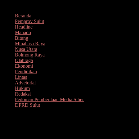
Lompat
Agustus 9, 2026
ke
Beranda
konten
Pemprov Sulut
Headline
Manado
Bitung
Minahasa Raya
Nusa Utara
Bolmong Raya
Olahraga
Ekonomi
Pendidikan
Lintas
Advetorial
Hukum
Redaksi
Pedoman Pemberitaan Media Siber
DPRD Sulut