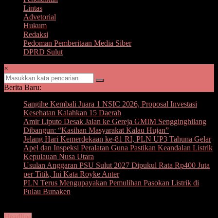
Lintas
Advetorial
Hukum
Redaksi
Pedoman Pemberitaan Media Siber
DPRD Sulut
×
Berita Baru:
Sangihe Kembali Juara 1 NSIC 2026, Proposal Investasi
Kesehatan Kalahkan 15 Daerah
Amir Liputo Desak Jalan ke Gereja GMIM Sengginghilang
Dibangun: “Kasihan Masyarakat Kalau Hujan”
Jelang Hari Kemerdekaan ke-81 RI, PLN UP3 Tahuna Gelar
Apel dan Inspeksi Peralatan Guna Pastikan Keandalan Listrik
Kepulauan Nusa Utara
Usulan Anggaran PSU Sulut 2027 Dipukul Rata Rp400 Juta
per Titik, Ini Kata Royke Anter
PLN Terus Mengupayakan Pemulihan Pasokan Listrik di
Pulau Bunaken
Headline