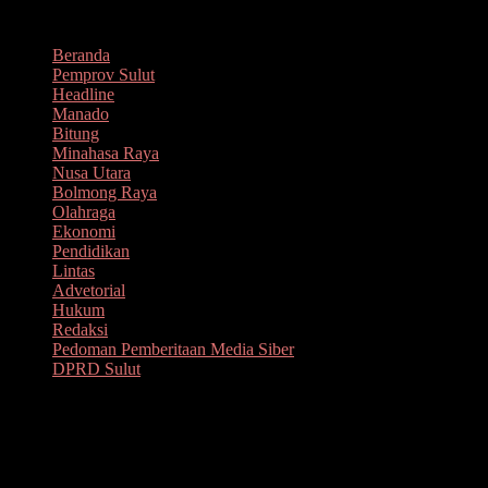
Lompat
Agustus 9, 2026
ke
Beranda
konten
Pemprov Sulut
Headline
Manado
Bitung
Minahasa Raya
Nusa Utara
Bolmong Raya
Olahraga
Ekonomi
Pendidikan
Lintas
Advetorial
Hukum
Redaksi
Pedoman Pemberitaan Media Siber
DPRD Sulut