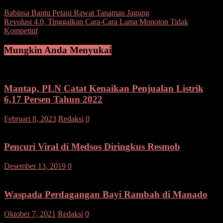
Navigasi
Babinsa Bantu Petani Rawat Tanaman Jagung
Revolusi 4.0, Tinggalkan Cara-Cara Lama Monoton Tidak
pos
Kompetitif
Mungkin Anda Menyukai
Mantap, PLN Catat Kenaikan Penjualan Listrik
6,17 Persen Tahun 2022
Februari 8, 2023
Redaksi
0
Pencuri Viral di Medsos Diringkus Resmob
Desember 13, 2019
0
Waspada Perdagangan Bayi Rambah di Manado
Oktober 7, 2021
Redaksi
0