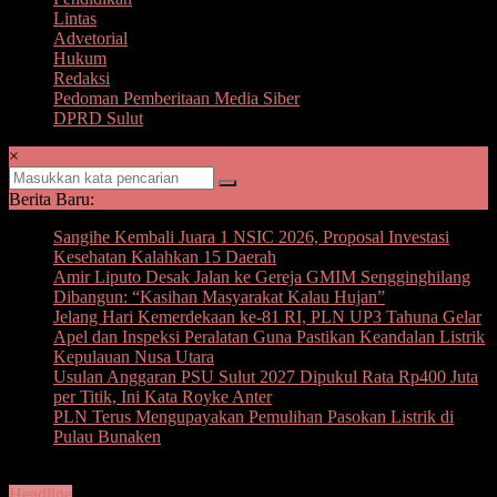
Lintas
Advetorial
Hukum
Redaksi
Pedoman Pemberitaan Media Siber
DPRD Sulut
×
Berita Baru:
Sangihe Kembali Juara 1 NSIC 2026, Proposal Investasi
Kesehatan Kalahkan 15 Daerah
Amir Liputo Desak Jalan ke Gereja GMIM Sengginghilang
Dibangun: “Kasihan Masyarakat Kalau Hujan”
Jelang Hari Kemerdekaan ke-81 RI, PLN UP3 Tahuna Gelar
Apel dan Inspeksi Peralatan Guna Pastikan Keandalan Listrik
Kepulauan Nusa Utara
Usulan Anggaran PSU Sulut 2027 Dipukul Rata Rp400 Juta
per Titik, Ini Kata Royke Anter
PLN Terus Mengupayakan Pemulihan Pasokan Listrik di
Pulau Bunaken
Headline