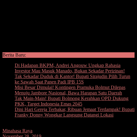
Berita Baru:
Di Hadapan BKPM, Andrei Angouw Ungkap Rahasia
Investor Mau Masuk Manado, Bukan Sekadar Perizinan!
Tak Sekadar Duduk di Kantor! Bupati Sirajudin Pilih Turun
ke Sawah Saat Panen Padi IPB 15S
Misi Besar Dimulai! Kontingen Pramuka Bolmut Dilepas
Menuju Jambore Nasional, Bawa Harapan Satu Daerah
Tak Main-Main! Bupati Bolmong Kerahkan OPD Dukung
PKK, Target Indonesia Emas 2045
Dini Hari Gereja Terbakar, Ribuan Jemaat Terdampak! Bupati
Franky Donny Wongkar Langsung Datangi Lokasi
Minahasa Raya
November 28, 2019