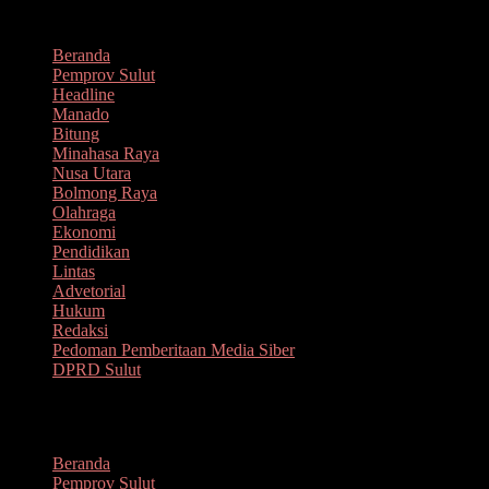
Lompat
Agustus 6, 2026
ke
Beranda
konten
Pemprov Sulut
Headline
Manado
Bitung
Minahasa Raya
Nusa Utara
Bolmong Raya
Olahraga
Ekonomi
Pendidikan
Lintas
Advetorial
Hukum
Redaksi
Pedoman Pemberitaan Media Siber
DPRD Sulut
Menu
Beranda
Pemprov Sulut