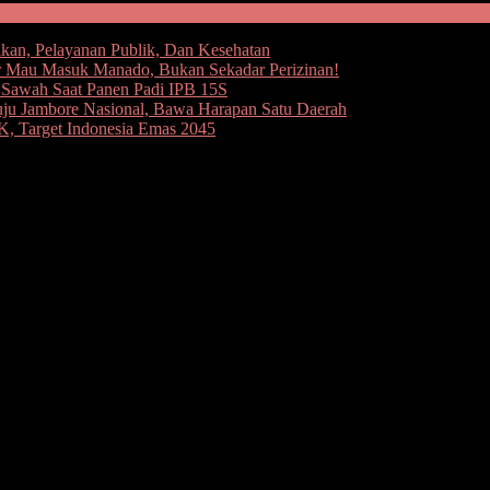
kan, Pelayanan Publik, Dan Kesehatan
 Mau Masuk Manado, Bukan Sekadar Perizinan!
e Sawah Saat Panen Padi IPB 15S
uju Jambore Nasional, Bawa Harapan Satu Daerah
 Target Indonesia Emas 2045
 Dilantik, Ini Jawaban Onibala dan Liow
g massa pendukung Bupati dan Wakil Bupati Terpilih Kepulauan T
an Jemmy Kumendong, Kasat Pol PP dan Damkar Steven Liow dan Kaba
ilih Elly Lasut.
 sesuai prosedur dari penjaringan bakal calon hingga terpilihnya El
n Kepulauan Talaud tak memiliki pemimpin devinitif. Jika ini berkelanj
ubernur sejauh ini masih menunggu putusan Mahkama Agung (MA).”Pa