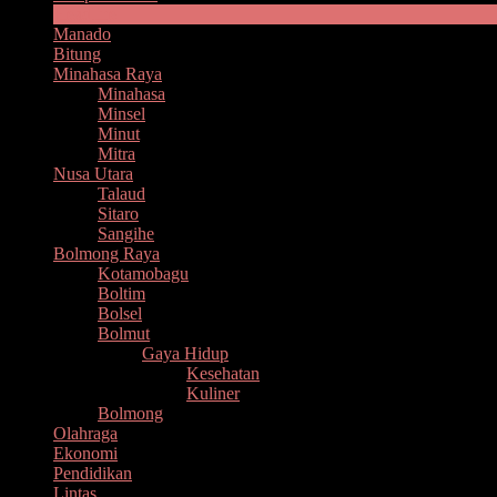
Headline
Manado
Bitung
Minahasa Raya
Minahasa
Minsel
Minut
Mitra
Nusa Utara
Talaud
Sitaro
Sangihe
Bolmong Raya
Kotamobagu
Boltim
Bolsel
Bolmut
Gaya Hidup
Kesehatan
Kuliner
Bolmong
Olahraga
Ekonomi
Pendidikan
Lintas