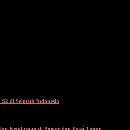
melantik bupati dan wakil bupati terpilih Kabupaten Kepulauan Talaud 
ti Talaud, tetapi mari kita hormati semua proses yang sedang malan
ti gubernur akan melakukan pelantikan,” tambah Liow.
san dari perwakilan Pemprov massa dengan tertib segera membubarkan 
abu mereka akan kembali menggelar aksi damai. Pun aksi damai ini se
 anggota Pol PP Pemprov Sulut.(wal)
S2 di Seluruh Indonesia
 dan Kendaraan di Poigar dan Passi Timur