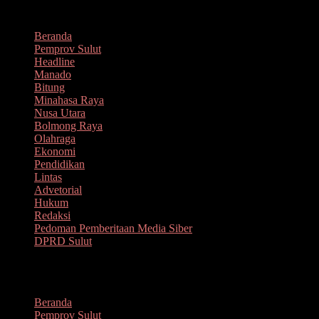
Lompat
Agustus 7, 2026
ke
Beranda
konten
Pemprov Sulut
Headline
Manado
Bitung
Minahasa Raya
Nusa Utara
Bolmong Raya
Olahraga
Ekonomi
Pendidikan
Lintas
Advetorial
Hukum
Redaksi
Pedoman Pemberitaan Media Siber
DPRD Sulut
Menu
Beranda
Pemprov Sulut