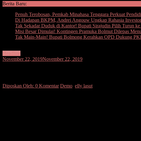
Berita Baru:
Penuh Terobosan, Pemkab Minahasa Tenggara Perkuat Pendidi
Di Hadapan BKPM, Andrei Angouw Ungkap Rahasia Investor
Tak Sekadar Duduk di Kantor! Bupati Sirajudin Pilih Turun k
Misi Besar Dimulai! Kontingen Pramuka Bolmut Dilepas Men
Tak Main-Main! Bupati Bolmong Kerahkan OPD Dukung PKK,
Headline
November 22, 2019
November 22, 2019
Sambil Bersujud Warga Talaud Minta Elly
Diposkan Oleh:
0 Komentar
Demo
,
elly lasut
SUARASULUT.COM,MANADO– Sekira 100 orang warga Talaud tergabun
(22/11) menggelar aksi damai di Kantor Gubernur Sulut.
Usai berorasi, massa sambil bersujud dihadapan Karo Pemerintah
disampaikan ke Gubernur Sulut, untuk bisa segera melantik bupati terp
Salahsatu orator Swellang Adam, dalam orasinya mengaku semua sudah
bupati dan wakil bupati terpilih, karena sudah empat bulan Kabupate
Mecky Onibala, kepada massa pendukung Elly Lasut, menegaskan G