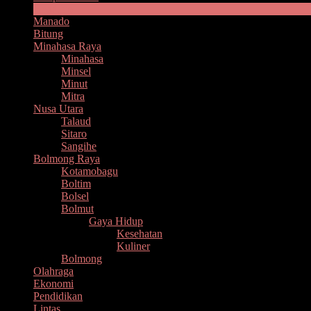
Headline
Manado
Bitung
Minahasa Raya
Minahasa
Minsel
Minut
Mitra
Nusa Utara
Talaud
Sitaro
Sangihe
Bolmong Raya
Kotamobagu
Boltim
Bolsel
Bolmut
Gaya Hidup
Kesehatan
Kuliner
Bolmong
Olahraga
Ekonomi
Pendidikan
Lintas