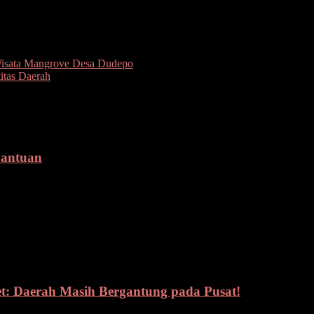
at terjadi cekcok, karena pelaku oleh korban disebut telah mempunyai
ristiwa ini, pihaknya melakukan penyelidikan lebih lanjut dengan c
 Wisata Mangrove Desa Dudepo
itas Daerah
Bantuan
et: Daerah Masih Bergantung pada Pusat!