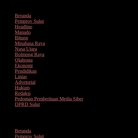
Lompat
Agustus 8, 2026
ke
Beranda
konten
Pemprov Sulut
Headline
Manado
Bitung
Minahasa Raya
Nusa Utara
Bolmong Raya
Olahraga
Ekonomi
Pendidikan
Lintas
Advetorial
Hukum
Redaksi
Pedoman Pemberitaan Media Siber
DPRD Sulut
Menu
Beranda
Pemprov Sulut