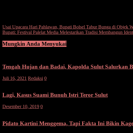
” Dugaan sementara, antara korban dan pelaku sebelum kejadian semp
Namun Wahyudi mengatakan, guna memastikan penyebab sebenarnya pe
Post Views:
138
Navigasi
Usai Upacara Hari Pahlawan, Bupati Bolsel Tabur Bunga di Objek
Bupati: Festival Palelat Media Melestarikan Tradisi Membangun Ident
pos
Mungkin Anda Menyukai
Tengah Hujan dan Badai, Kapolda Sulut Salurkan 
Juli 16, 2021
Redaksi
0
Lagi, Kasus Suami Bunuh Istri Teror Sulut
Desember 10, 2019
0
Pidato Kartini Menggema, Tapi Fakta Ini Bikin Kag