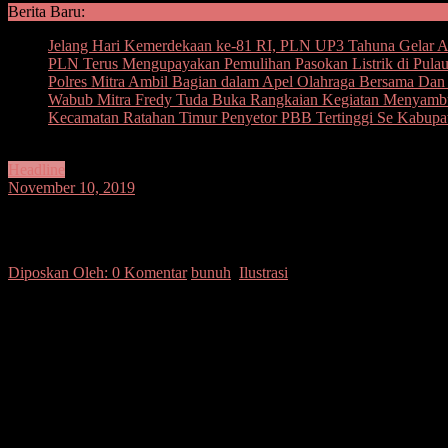
Berita Baru:
Jelang Hari Kemerdekaan ke-81 RI, PLN UP3 Tahuna Gelar Ape
PLN Terus Mengupayakan Pemulihan Pasokan Listrik di Pula
Polres Mitra Ambil Bagian dalam Apel Olahraga Bersama D
Wabub Mitra Fredy Tuda Buka Rangkaian Kegiatan Menyam
Kecamatan Ratahan Timur Penyetor PBB Tertinggi Se Kabupa
Headline
November 10, 2019
Heboh! Diduga Usai Bunuh Istri, Suami T
Diposkan Oleh:
0 Komentar
bunuh
,
Ilustrasi
SUARASULUT.COM,LANGOWAN – Kasus pembunuhan terus mewarnai t
Langowan Barat.
Peristiwa terjadi Minggu (10/11/2019), diduga melibatkan pelaku berin
Sumber-sumber resmi menyebutkan, hasil olah tempat kejadian perkar
bekas sabaten parang di leher kanan, diduga dilakukan Dom.
“Sebelum diseret ke kamar mandi, korban diduga di bunuh pelaku d
Setelah beraksi, tersangka kabur menggunakan mobil ke kebun tidak j