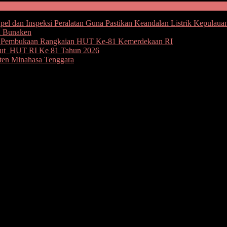
l dan Inspeksi Peralatan Guna Pastikan Keandalan Listrik Kepulaua
u Bunaken
an Pembukaan Rangkaian HUT Ke-81 Kemerdekaan RI
but HUT RI Ke 81 Tahun 2026
ten Minahasa Tenggara
ewas Gantung Diri
indak kriminalitas di Kabupaten Minahasa. Korbannya, Fransien
isial DJR alias Dom (40). Sadisnya lagi, usai beraksi Dom memilih bunu
a (TKP), korban kesehariannya tercatat berprofesi PNS, ditemukan di 
i kamar belakang,” aku Kasat Reskrim Polres Minahasa AKP Sugeng W
auh dari rumahnya. Di kebun itu, tersangka diduga bunuh diri dengan c