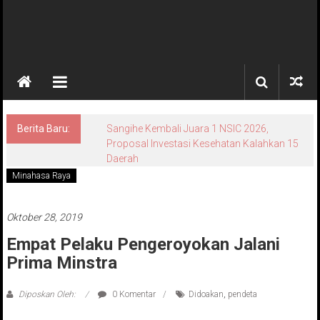
Berita Baru:
Sangihe Kembali Juara 1 NSIC 2026,
Proposal Investasi Kesehatan Kalahkan 15
Daerah
Minahasa Raya
Oktober 28, 2019
Empat Pelaku Pengeroyokan Jalani
Prima Minstra
Diposkan Oleh:
0 Komentar
Didoakan
,
pendeta