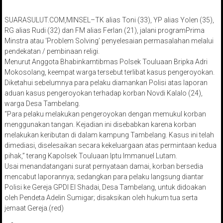
SUARASULUT.COM,MINSEL–TK alias Toni (33), YP alias Yolen (35),
RG alias Rudi (32) dan FM alias Ferlan (21), jalani programPrima
Minstra atau ‘Problem Solving’ penyelesaian permasalahan melalui
pendekatan / pembinaan religi.
Menurut Anggota Bhabinkamtibmas Polsek Touluaan Bripka Adri
Mokosolang, keempat warga tersebut terlibat kasus pengeroyokan.
Diketahui sebelumnya para pelaku diamankan Polisi atas laporan
aduan kasus pengeroyokan terhadap korban Novdi Kalalo (24),
warga Desa Tambelang.
“Para pelaku melakukan pengeroyokan dengan memukul korban
menggunakan tangan. Kejadian ini disebabkan karena korban
melakukan keributan di dalam kampung Tambelang. Kasus ini telah
dimediasi, diselesaikan secara kekeluargaan atas permintaan kedua
pihak,” terang Kapolsek Touluaan Iptu Immanuel Lutam.
Usai menandatangani surat pernyataan damai, korban bersedia
mencabut laporannya; sedangkan para pelaku langsung diantar
Polisi ke Gereja GPDI El Shadai, Desa Tambelang, untuk didoakan
oleh Pendeta Adelin Sumigar; disaksikan oleh hukum tua serta
jemaat Gereja.(red)