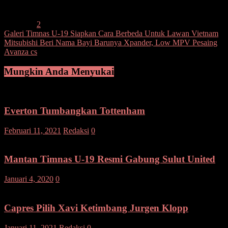
Post Views:
242
Laman:
1
2
Navigasi
Galeri Timnas U-19 Siapkan Cara Berbeda Untuk Lawan Vietnam
Mitsubishi Beri Nama Bayi Barunya Xpander, Low MPV Pesaing
pos
Avanza cs
Mungkin Anda Menyukai
Everton Tumbangkan Tottenham
Februari 11, 2021
Redaksi
0
Mantan Timnas U-19 Resmi Gabung Sulut United
Januari 4, 2020
0
Capres Pilih Xavi Ketimbang Jurgen Klopp
Januari 11, 2021
Redaksi
0