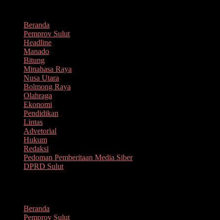
Lompat
Agustus 8, 2026
ke
Beranda
konten
Pemprov Sulut
Headline
Manado
Bitung
Minahasa Raya
Nusa Utara
Bolmong Raya
Olahraga
Ekonomi
Pendidikan
Lintas
Advetorial
Hukum
Redaksi
Pedoman Pemberitaan Media Siber
DPRD Sulut
Menu
Beranda
Pemprov Sulut