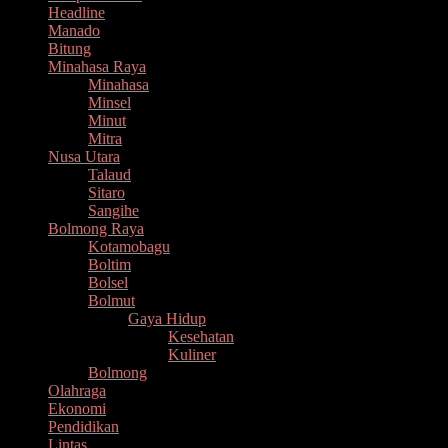
Headline
Manado
Bitung
Minahasa Raya
Minahasa
Minsel
Minut
Mitra
Nusa Utara
Talaud
Sitaro
Sangihe
Bolmong Raya
Kotamobagu
Boltim
Bolsel
Bolmut
Gaya Hidup
Kesehatan
Kuliner
Bolmong
Olahraga
Ekonomi
Pendidikan
Lintas