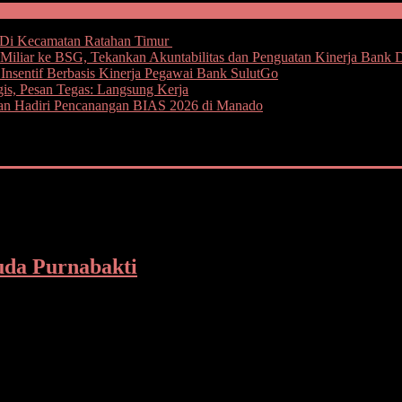
Di Kecamatan Ratahan Timur
iliar ke BSG, Tekankan Akuntabilitas dan Penguatan Kinerja Bank 
nsentif Berbasis Kinerja Pegawai Bank SulutGo
gis, Pesan Tegas: Langsung Kerja
oan Hadiri Pencanangan BIAS 2026 di Manado
uda Purnabakti
ajaran yang pensiun periode September 2020 hingga Juli 2021, me