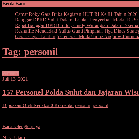
Berita Baru:
Camat Roky Gara Buka Kegiatan HUT RI Ke 81 Tahun 2026 
Banggar DPRD Sulut Dalami Usulan Penyertaan Modal Rp30 M
Rapat Banggar DPRD Sulut, Cindy Wurangian Dalami Skema I
Reshuffle Mendadak! Yulius Ganti Pimpinan Tiga Dinas Strate
Gerak Cepat Lindungi Generasi Muda! Irene Angouw-Pinont
Tag: personil
Manado
Juli 13, 2021
157 Personel Polda Sulut dan Jajaran Wis
Diposkan Oleh:Redaksi
0 Komentar
pensiun
,
personil
SUARASULUT.COM,MANADO– Sebanyak 157 personel Polda Sulut dan j
Baca selengkapnya
Nusa Utara