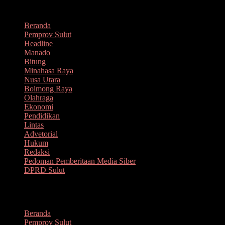
Lompat
Agustus 6, 2026
ke
Beranda
konten
Pemprov Sulut
Headline
Manado
Bitung
Minahasa Raya
Nusa Utara
Bolmong Raya
Olahraga
Ekonomi
Pendidikan
Lintas
Advetorial
Hukum
Redaksi
Pedoman Pemberitaan Media Siber
DPRD Sulut
Menu
Beranda
Pemprov Sulut