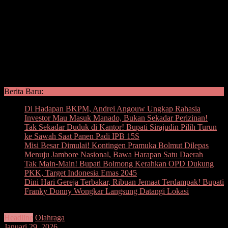
Berita Baru:
Di Hadapan BKPM, Andrei Angouw Ungkap Rahasia
Investor Mau Masuk Manado, Bukan Sekadar Perizinan!
Tak Sekadar Duduk di Kantor! Bupati Sirajudin Pilih Turun
ke Sawah Saat Panen Padi IPB 15S
Misi Besar Dimulai! Kontingen Pramuka Bolmut Dilepas
Menuju Jambore Nasional, Bawa Harapan Satu Daerah
Tak Main-Main! Bupati Bolmong Kerahkan OPD Dukung
PKK, Target Indonesia Emas 2045
Dini Hari Gereja Terbakar, Ribuan Jemaat Terdampak! Bupati
Franky Donny Wongkar Langsung Datangi Lokasi
Headline
Olahraga
Januari 29, 2026