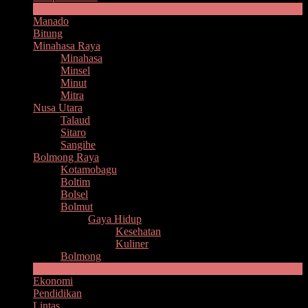
Headline
Manado
Bitung
Minahasa Raya
Minahasa
Minsel
Minut
Mitra
Nusa Utara
Talaud
Sitaro
Sangihe
Bolmong Raya
Kotamobagu
Boltim
Bolsel
Bolmut
Gaya Hidup
Kesehatan
Kuliner
Bolmong
Olahraga
Ekonomi
Pendidikan
Lintas