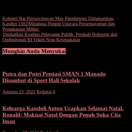
Post Views:
444
Navigasi
Kolonel Har Purnawirawan Max Pangkerego Dimakamkan,
Kasdim 1302/Minahasa Pimpin Upacara Persemayaman dan
pos
Pemakaman Militer
Tingkatkan Kualitas Pelayanan Publik, Pemkab Bolmong dan
Ombudsman RI Teken Nota Kesepakatan
Mungkin Anda Menyukai
Putra dan Putri Prestasi SMAN 1 Manado
Disambut di Sport Hall Sekolah
Agustus 23, 2022
Redaksi
0
Keluarga Kandoli Antou Ucapkan Selamat Natal.
Ronald: Maknai Natal Dengan Penuh Suka Cita
Iman