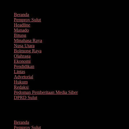
Lompat
Agustus 6, 2026
ke
Beranda
konten
Pemprov Sulut
Headline
Manado
Bitung
Minahasa Raya
Nusa Utara
Bolmong Raya
Olahraga
Ekonomi
Pendidikan
Lintas
Advetorial
Hukum
Redaksi
Pedoman Pemberitaan Media Siber
DPRD Sulut
Menu
Beranda
Pemprov Sulut