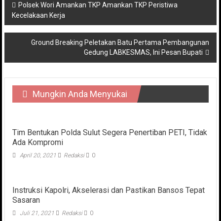
Navigasi
Polsek Wori Amankan TKP Amankan TKP Peristiwa
Kecelakaan Kerja
pos
Ground Breaking Peletakan Batu Pertama Pembangunan
Gedung LABKESMAS, Ini Pesan Bupati
Mungkin Anda Menyukai
Tim Bentukan Polda Sulut Segera Penertiban PETI, Tidak
Ada Kompromi
April 20, 2021
Redaksi
0
Instruksi Kapolri, Akselerasi dan Pastikan Bansos Tepat
Sasaran
Juli 21, 2021
Redaksi
0