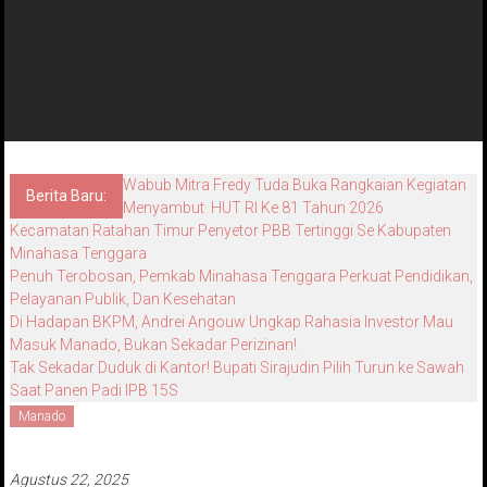
Wabub Mitra Fredy Tuda Buka Rangkaian Kegiatan
Berita Baru:
Menyambut HUT RI Ke 81 Tahun 2026
Kecamatan Ratahan Timur Penyetor PBB Tertinggi Se Kabupaten
Minahasa Tenggara
Penuh Terobosan, Pemkab Minahasa Tenggara Perkuat Pendidikan,
Pelayanan Publik, Dan Kesehatan
Di Hadapan BKPM, Andrei Angouw Ungkap Rahasia Investor Mau
Masuk Manado, Bukan Sekadar Perizinan!
Tak Sekadar Duduk di Kantor! Bupati Sirajudin Pilih Turun ke Sawah
Saat Panen Padi IPB 15S
Manado
Agustus 22, 2025