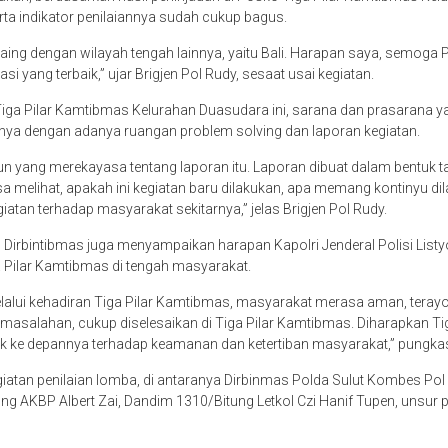
ta indikator penilaiannya sudah cukup bagus.
rsaing dengan wilayah tengah lainnya, yaitu Bali. Harapan saya, semoga 
i yang terbaik,” ujar Brigjen Pol Rudy, sesaat usai kegiatan.
Tiga Pilar Kamtibmas Kelurahan Duasudara ini, sarana dan prasarana 
nya dengan adanya ruangan problem solving dan laporan kegiatan.
un yang merekayasa tentang laporan itu. Laporan dibuat dalam bentuk ta
isa melihat, apakah ini kegiatan baru dilakukan, apa memang kontinyu dil
atan terhadap masyarakat sekitarnya,” jelas Brigjen Pol Rudy.
 Dirbintibmas juga menyampaikan harapan Kapolri Jenderal Polisi Listy
ga Pilar Kamtibmas di tengah masyarakat.
lalui kehadiran Tiga Pilar Kamtibmas, masyarakat merasa aman, teray
masalahan, cukup diselesaikan di Tiga Pilar Kamtibmas. Diharapkan Ti
 ke depannya terhadap keamanan dan ketertiban masyarakat,” pungkas 
giatan penilaian lomba, di antaranya Dirbinmas Polda Sulut Kombes Pol 
tung AKBP Albert Zai, Dandim 1310/Bitung Letkol Czi Hanif Tupen, unsur 