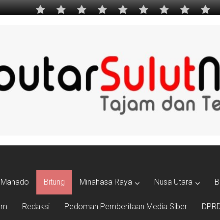
Manado
Bitung
Minahasa Raya
Nusa Utara
B
um
Redaksi
Pedoman Pemberitaan Media Siber
DPRD