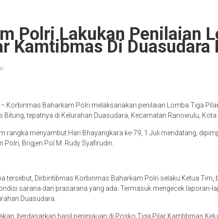
m Polri Lakukan Penilaian 
lar Kamtibmas Di Duasudara 
i
– Korbinmas Baharkam Polri melaksanakan penilaian Lomba Tiga Pila
 Bitung, tepatnya di Kelurahan Duasudara, Kecamatan Ranowulu, Kota 
m rangka menyambut Hari Bhayangkara ke-79, 1 Juli mendatang, dipimp
olri, Brigjen Pol M. Rudy Syafirudin.
a tersebut, Dirbintibmas Korbinmas Baharkam Polri selaku Ketua Tim, 
ondisi sarana dan prasarana yang ada. Termasuk mengecek laporan-la
urahan Duasudara.
kan, berdasarkan hasil peninjauan di Posko Tiga Pilar Kamtibmas Kel