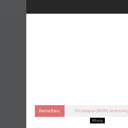
Berita Baru:
Di Hadapan BKPM, Andrei An
Bitung