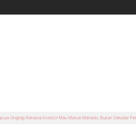
gouw Ungkap Rahasia Investor Mau Masuk Manado, Bukan Sekadar Peri