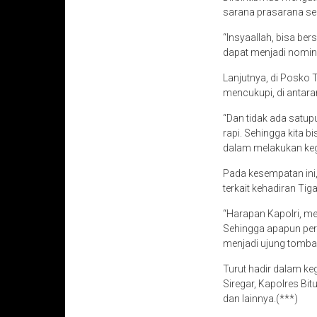
sarana prasarana ser
“Insyaallah, bisa be
dapat menjadi nominas
Lanjutnya, di Posko 
mencukupi, di antara
“Dan tidak ada satup
rapi. Sehingga kita b
dalam melakukan kegi
Pada kesempatan ini,
terkait kehadiran Ti
“Harapan Kapolri, me
Sehingga apapun per
menjadi ujung tombak
Turut hadir dalam ke
Siregar, Kapolres Bi
dan lainnya.(***)