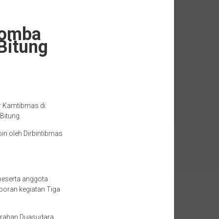
Lomba
Bitung
r Kamtibmas di
Bitung.
in oleh Dirbintibmas
beserta anggota
poran kegiatan Tiga
urahan Duasudara,