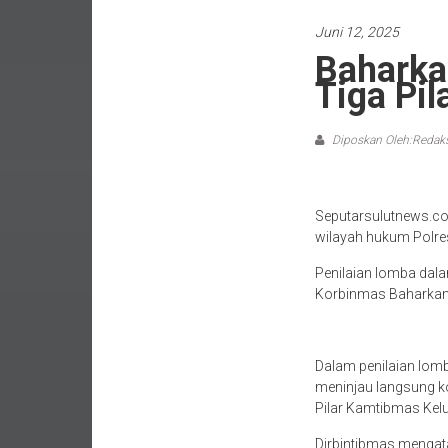
Juni 12, 2025
Baharka
Tiga Pi
Diposkan Oleh:Redaks
Seputarsulutnews.co
wilayah hukum Polres
Penilaian lomba dala
Korbinmas Baharkam P
Dalam penilaian lomb
meninjau langsung k
Pilar Kamtibmas Kel
Dirbintibmas mengata