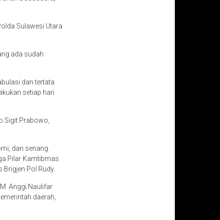
Polda Sulawesi Utara
yang ada sudah
bulasi dan tertata
akukan setiap hari
o Sigit Prabowo,
omi, dan senang.
ga Pilar Kamtibmas
Brigjen Pol Rudy.
M. Anggi Naulifar
pemerintah daerah,