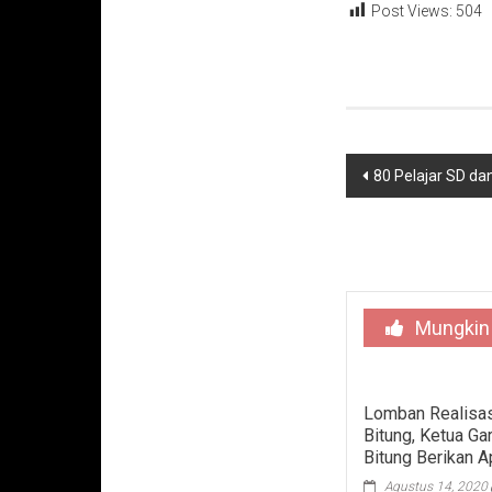
Post Views:
504
Navigasi
80 Pelajar SD d
pos
Mungkin
Lomban Realisas
Bitung, Ketua G
Bitung Berikan A
Agustus 14, 2020