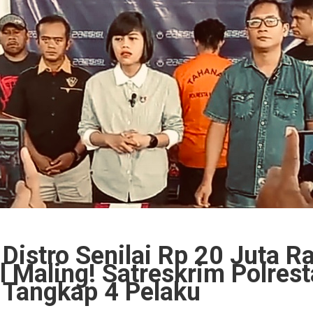
Distro Senilai Rp 20 Juta R
 Maling! Satreskrim Polrest
Tangkap 4 Pelaku