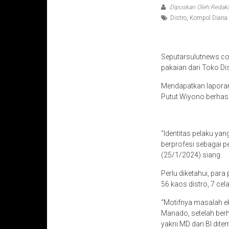
Diposkan Oleh:Redak
Distro
,
Kompol Diana 
Seputarsulutnews.co
pakaian dari Toko Di
Mendapatkan laporan 
Putut Wiyono berhas
“Identitas pelaku yan
berprofesi sebagai p
(25/1/2024) siang.
Perlu diketahui, par
56 kaos distro, 7 cel
“Motifnya masalah e
Manado, setelah ber
yakni MD dan BI dit