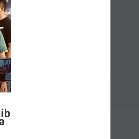
aib
a