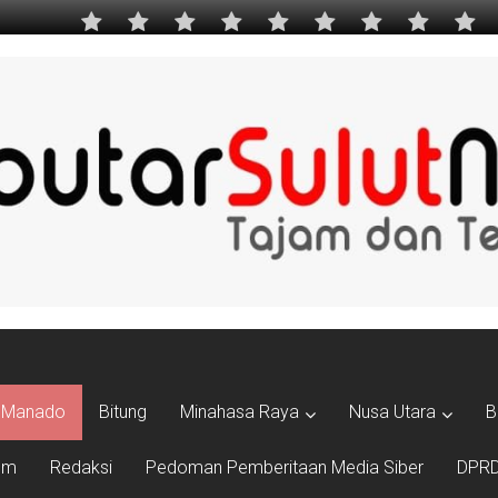
Manado
Bitung
Minahasa Raya
Nusa Utara
B
um
Redaksi
Pedoman Pemberitaan Media Siber
DPRD