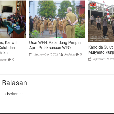
as, Kanwil
Usai WFH, Palandung Pimpin
Kapolda Sulut, 
lut dan
Apel Pelaksanaan WFO
Mulyanto Kunj
deka
September 7, 2021
Redaksi
0
Agustus 29, 2
daksi
0
 Balasan
ntuk berkomentar.