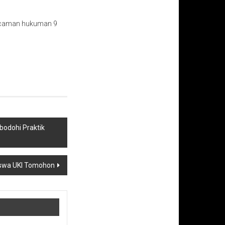
ancaman hukuman 9
bodohi Praktik
swa UKI Tomohon