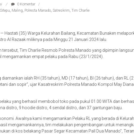
si
0 Komentar
Sitepu
,
Maling
,
Polresta Manado
,
Satreskrim
,
Tim Charlie
— Hastati (35) Warga Kelurahan Bailang, Kecamatan Bunaken melapor
stro Al Razaak miliknya
pada Minggu 21 Januari 2024 lalu.
tersebut, Tim Charlie Resmob Polresta Manado yang dipimpin langsung
il mengamankan empat pelaku pada Rabu (23/1/2024).
g diamankan ialah RH (35 tahun), MD (17 tahun), BI (26 tahun), dan RL (2
etani dan sopir”, ujar Kasatreskrim Polresta Manado Kompol May Dian
a pelaku yang berhasil membobol toko pada pukul 01.00 WITA dan berh
ana distro, 9 hoodie distro, 4 sendal distro, dan 37 gantungan baju.
konomi. Awalnya kami mengamankan Pelaku RL yang berada di Kelura
hasil mengamankannya, tim melakukan pengembangan untuk menangka
emukan di kos belakang Pasar Segar Kecamatan Pall Dua Manado”, Ter