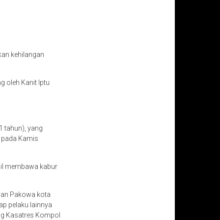
kan kehilangan
 oleh Kanit Iptu
1 tahun), yang
a pada Kamis
asil membawa kabur
han Pakowa kota
p pelaku lainnya
ang Kasatres Kompol