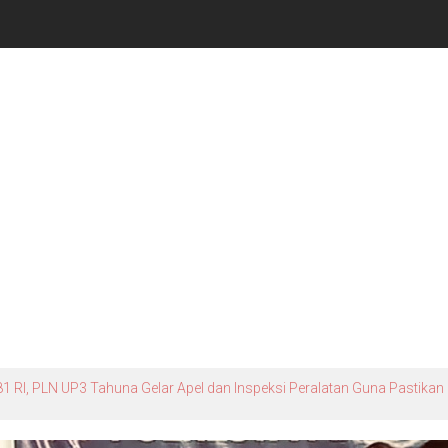
1 RI, PLN UP3 Tahuna Gelar Apel dan Inspeksi Peralatan Guna Pastikan