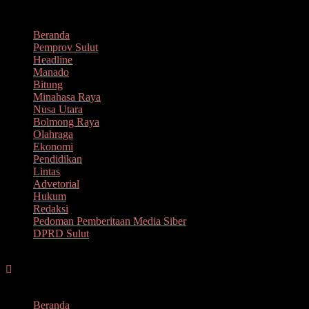
Lompat
Agustus 9, 2026
ke
Beranda
konten
Pemprov Sulut
Headline
Manado
Bitung
Minahasa Raya
Nusa Utara
Bolmong Raya
Olahraga
Ekonomi
Pendidikan
Lintas
Advetorial
Hukum
Redaksi
Pedoman Pemberitaan Media Siber
DPRD Sulut
Menu
Beranda