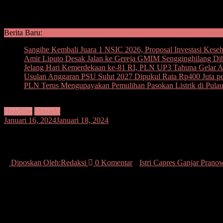
Berita Baru:
Sangihe Kembali Juara 1 NSIC 2026, Proposal Investasi Kese
Amir Liputo Desak Jalan ke Gereja GMIM Sengginghilang Di
Jelang Hari Kemerdekaan ke-81 RI, PLN UP3 Tahuna Gelar Ape
Usulan Anggaran PSU Sulut 2027 Dipukul Rata Rp400 Juta per
PLN Terus Mengupayakan Pemulihan Pasokan Listrik di Pula
Headline
Manado
Januari 16, 2024
Januari 18, 2024
Istri Capres Ganjar Pranowo, Siti Atiqo
Diposkan Oleh:Redaksi
0 Komentar
Istri Capres Ganjar Prano
Seputarsulutnews.co, Manado –
Siti Atiqoh Istri Calon Presiden (
Ia terlihat disambut istri Ketua DPD PDIP Sulut Olly Dondokambey,