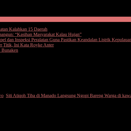
hatan Kalahkan 15 Daerah
bangun: “Kasihan Masyarakat Kalau Hujan”
l dan Inspeksi Peralatan Guna Pastikan Keandalan Listrik Kepulaua
 Titik, Ini Kata Royke Anter
u Bunaken
h Tiba di Manado Langsung Ngopi Bareng Wa
wo
,
Siti Atiqoh Tiba di Manado Langsung Ngopi Bareng Warga di kawa
Capres) RI Ganjar Pranowo dalam safari politiknya mengunjungi Kota M
 Rita Tamuntuan dan istri Bendahara PDIP Sulut Andrei Angouw, Irene