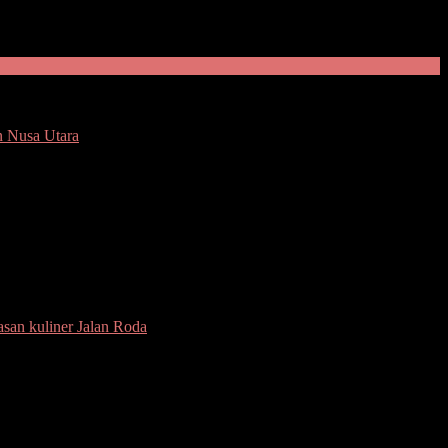
n Nusa Utara
rga di kawasan kuliner Jalan Roda
san kuliner Jalan Roda
anado, Sulawesi Utara (Sulut), Selasa (16/1/2024).
 Pinontoan.