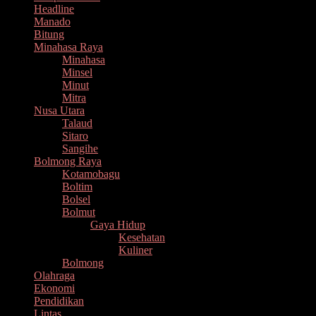
Headline
Manado
Bitung
Minahasa Raya
Minahasa
Minsel
Minut
Mitra
Nusa Utara
Talaud
Sitaro
Sangihe
Bolmong Raya
Kotamobagu
Boltim
Bolsel
Bolmut
Gaya Hidup
Kesehatan
Kuliner
Bolmong
Olahraga
Ekonomi
Pendidikan
Lintas