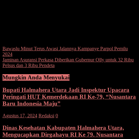
Masyarakat juga yang utama,” tutup Bupati.
Kegiatan Silaturahmi itu diakhiri dengan saling berjabat tangan
antara Pemerintah Daerah bersama seluruh jajaran ASN dilingkup
Pemda Halmahera Utara.(Oke)
Post Views:
111
Navigasi
Bawaslu Minut Terus Awasi Jalannya Kampanye Parpol Pemilu
2024
pos
Jaminan Asuransi Perkasa Diberikan Gubernur Olly untuk 32 Ribu
Pelsus dan 3 Ribu Pendeta
Mungkin Anda Menyukai
Bupati Halmahera Utara Jadi Inspektur Upacara
Peringati HUT Kemerdekaan RI Ke-79, “Nusantara
Baru Indonesia Maju”
Agustus 17, 2024
Redaksi
0
Dinas Kesehatan Kabupaten Halmahera Utara,
Mengucapkan Dirgahayu RI Ke 79. Nusantara