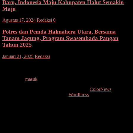
Baru, Indonesia Maju Kabupaten Halut Semakin
Maju
Agustus 17, 2024
Redaksi
0
Polres dan Pemda Halmahera Utara, Bersama
Tanam Jagung, Program Swasembada Pangan
Tahun 2025
pada
Januari 21, 2025
Redaksi
Komentar Dinonaktifkan
Polres
dan
Tinggalkan Balasan
Pemda
Halmahera
Anda harus
masuk
untuk berkomentar.
Utara,
Bersama
Copyright © 2026
. All rights reserved. Tema:
ColorNews
oleh
Tanam
ThemeGrill. Dipersembahkan oleh
WordPress
.
Jagung,
Program
Swasembada
Pangan
Tahun
2025