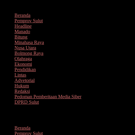
Lompat
Agustus 8, 2026
ke
Beranda
konten
Pemprov Sulut
Headline
Manado
Bitung
Minahasa Raya
Nusa Utara
Bolmong Raya
Olahraga
Ekonomi
Pendidikan
Lintas
Advetorial
Hukum
Redaksi
Pedoman Pemberitaan Media Siber
DPRD Sulut
Menu
Beranda
Pemprov Sulut