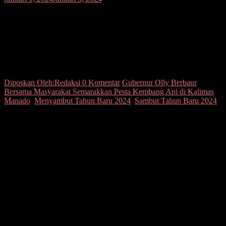
Sambut Tahun Baru 2024, Gubernur Olly
Berbaur Bersama Masyarakat
Semarakkan Pesta Kembang Api di
Kalimas Manado
Diposkan Oleh:Redaksi
0 Komentar
Gubernur Olly Berbaur
Bersama Masyarakat Semarakkan Pesta Kembang Api di Kalimas
Manado
,
Menyambut Tahun Baru 2024
,
Sambut Tahun Baru 2024
Seputarsulutnews.co, Manado- Gubernur Sulawesi Utara Prof DR
(Hc) Olly Dondokambey berbaur bersama masyarakat di Pesta
Kembang Api Menyambut Tahun Baru Masehi 2024 di Area Parkir
Pasar Bersehati Kalimas, Kota Manado, Sulawesi Utara, Minggu
(31/12/2023).
Gubernur Olly menyampaikan ucapan terima kasih kepada seluruh
elemen masyarakat terkait kondusifitas di Bumi Nyiur Melambai
sepanjang tahun 2023.