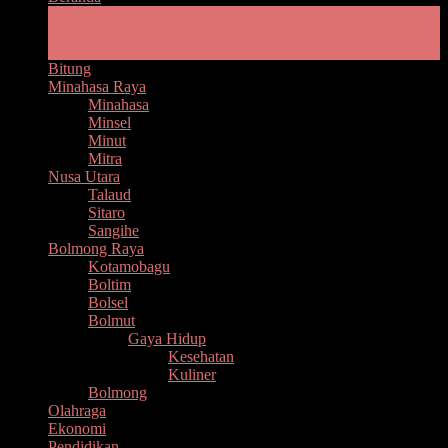
Pemprov Sulut
Headline
Manado
Bitung
Minahasa Raya
Minahasa
Minsel
Minut
Mitra
Nusa Utara
Talaud
Sitaro
Sangihe
Bolmong Raya
Kotamobagu
Boltim
Bolsel
Bolmut
Gaya Hidup
Kesehatan
Kuliner
Bolmong
Olahraga
Ekonomi
Pendidikan