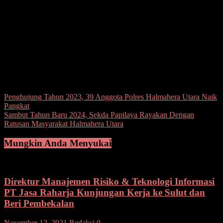
basudara, torang samua ciptaan Tuhan,” jelas gubernur.
Pesta Kembang Api Menyambut Tahun Baru Masehi 2024
dimeriahkan oleh DJ Ewa Feat Aldy, Bapomed, Kevin Rather and
Jhery, Isty Julistry dan Gunawan.(yren)
Post Views:
1,185
Navigasi
Penghujung Tahun 2023, 39 Anggota Polres Halmahera Utara Naik
Pangkat
pos
Sambut Tahun Baru 2024, Sekda Papilaya Rayakan Dengan
Ratusan Masyarakat Halmahera Utara
Mungkin Anda Menyukai
Direktur Manajemen Risiko & Teknologi Informasi
PT Jasa Raharja Kunjungan Kerja ke Sulut dan
Beri Pembekalan
November 12, 2021
Redaksi
0