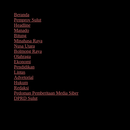
Lompat
Agustus 11, 2026
ke
Beranda
konten
Pemprov Sulut
Headline
Manado
Bitung
Minahasa Raya
Nusa Utara
Bolmong Raya
Olahraga
Ekonomi
Pendidikan
Lintas
Advetorial
Hukum
Redaksi
Pedoman Pemberitaan Media Siber
DPRD Sulut