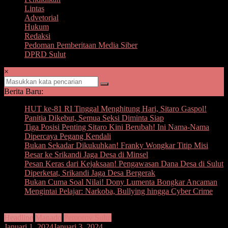
Lintas
Advetorial
Hukum
Redaksi
Pedoman Pemberitaan Media Siber
DPRD Sulut
×
Berita Baru:
HUT ke-81 RI Tinggal Menghitung Hari, Sitaro Gaspol!
Panitia Dikebut, Semua Seksi Diminta Siap
Tiga Posisi Penting Sitaro Kini Berubah! Ini Nama-Nama
Dipercaya Pegang Kendali
Bukan Sekadar Dikukuhkan! Franky Wongkar Titip Misi
Besar ke Srikandi Jaga Desa di Minsel
Pesan Keras dari Kejaksaan! Pengawasan Dana Desa di Sulut
Diperketat, Srikandi Jaga Desa Bergerak
Bukan Cuma Soal Nilai! Dony Lumenta Bongkar Ancaman
Mengintai Pelajar: Narkoba, Bullying hingga Cyber Crime
Headline
Manado
Pemprov Sulut
Januari 1, 2024
Januari 3, 2024