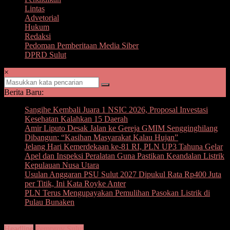
Lintas
Advetorial
Hukum
Redaksi
Pedoman Pemberitaan Media Siber
DPRD Sulut
×
Berita Baru:
Sangihe Kembali Juara 1 NSIC 2026, Proposal Investasi
Kesehatan Kalahkan 15 Daerah
Amir Liputo Desak Jalan ke Gereja GMIM Sengginghilang
Dibangun: “Kasihan Masyarakat Kalau Hujan”
Jelang Hari Kemerdekaan ke-81 RI, PLN UP3 Tahuna Gelar
Apel dan Inspeksi Peralatan Guna Pastikan Keandalan Listrik
Kepulauan Nusa Utara
Usulan Anggaran PSU Sulut 2027 Dipukul Rata Rp400 Juta
per Titik, Ini Kata Royke Anter
PLN Terus Mengupayakan Pemulihan Pasokan Listrik di
Pulau Bunaken
Headline
Pemprov Sulut