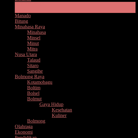
Pemprov Sulut
Headline
Manado
Bitung
Minahasa Raya
Minahasa
Minsel
Minut
Mitra
Nusa Utara
Talaud
Sitaro
Sangihe
Bolmong Raya
Kotamobagu
Boltim
Bolsel
Bolmut
Gaya Hidup
Kesehatan
Kuliner
Bolmong
Olahraga
Ekonomi
Pendidikan