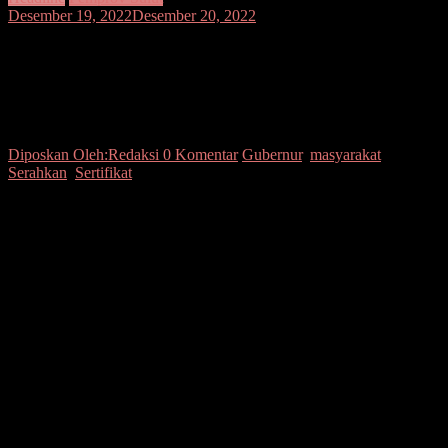
Desember 19, 2022
Desember 20, 2022
Gubernur Olly: Tugas Pemerintah
Melayani dan Mensejahterakan
Masyarakat
Diposkan Oleh:Redaksi
0 Komentar
Gubernur
,
masyarakat
,
Serahkan
,
Sertifikat
Manado- Gubernur Provinsi Sulawesi Utara (Sulut) Olly
Dondokambey, menyerahkan secara simbolis sertifikat tanah hibah
kepada masyarakat Desa Kalasey Dua, Kecamatan Mandolang,
Kabupaten Minahasa.
Penyerahan sertifikat tanah kepada ratusan masyarakat Desa
Kalasey Dua tersebut, bertempat di Aula Mapalus Kantor Gubernur
Sulut, Senin (19/12/2022).
Adapun sertifikat tanah hibah tersebut merupakan objek dengan
redistrubusi lahan Pemerintah daerah Sulut yang memakan waktu