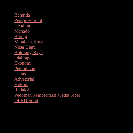
Lompat
Agustus 9, 2026
ke
Beranda
konten
Pemprov Sulut
Headline
Manado
Bitung
Minahasa Raya
Nusa Utara
Bolmong Raya
Olahraga
Ekonomi
Pendidikan
Lintas
Advetorial
Hukum
Redaksi
Pedoman Pemberitaan Media Siber
DPRD Sulut