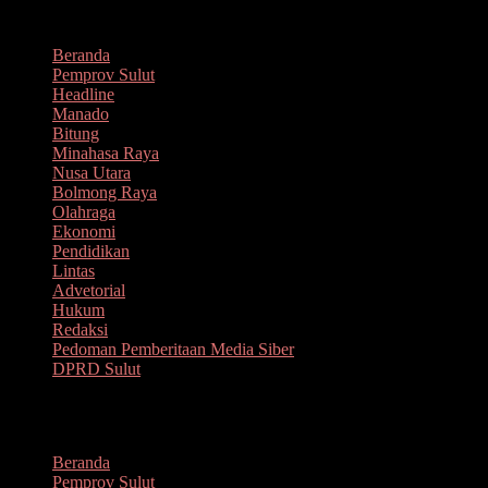
Lompat
Agustus 9, 2026
ke
Beranda
konten
Pemprov Sulut
Headline
Manado
Bitung
Minahasa Raya
Nusa Utara
Bolmong Raya
Olahraga
Ekonomi
Pendidikan
Lintas
Advetorial
Hukum
Redaksi
Pedoman Pemberitaan Media Siber
DPRD Sulut
Menu
Beranda
Pemprov Sulut