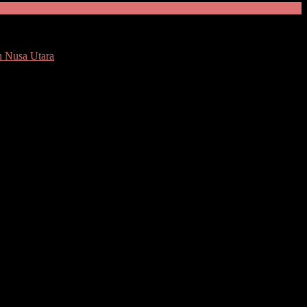
n Nusa Utara
lresta Manado sekaligus memimpin Apel Kesiapsiagaan Terpadu
021 Nomor: R/Renkom/05/1/2021 tentang Menghadapi Bencana Alam