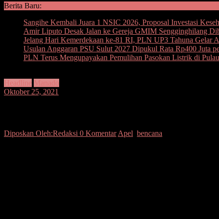
Berita Baru:
Sangihe Kembali Juara 1 NSIC 2026, Proposal Investasi Kese
Amir Liputo Desak Jalan ke Gereja GMIM Sengginghilang Di
Jelang Hari Kemerdekaan ke-81 RI, PLN UP3 Tahuna Gelar Ape
Usulan Anggaran PSU Sulut 2027 Dipukul Rata Rp400 Juta per
PLN Terus Mengupayakan Pemulihan Pasokan Listrik di Pula
Headline
Manado
Oktober 25, 2021
Pimpin Apel Kesiapsiagaan, Ini Pesan Wal
Diposkan Oleh:Redaksi
0 Komentar
Apel
,
bencana
SUARASULUT.COM,MANADO– Seninn (25/10-2021) Pukul 10.00 Wita
Dalam Rangka Antisipasi Bencana dilapangan Apel Polresta Manado
Apel Kesiapsiagaan ini merujuk pada; undang R.I. nomor 02 tahun
tahun 2021, tanggal 13 Januari 2021 dan Surat Telegram Kapolda S