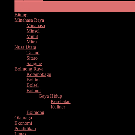
Headline
Manado
Bitung
Minahasa Raya
Minahasa
Minsel
Minut
Mitra
Nusa Utara
Talaud
Sitaro
Sangihe
Bolmong Raya
Kotamobagu
Boltim
Bolsel
Bolmut
Gaya Hidup
Kesehatan
Kuliner
Bolmong
Olahraga
Ekonomi
Pendidikan
Lintas