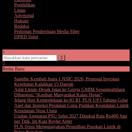
Pendidikan
Lintas
Advetorial
Hukum
Redaksi
Pedoman Pemberitaan Media Siber
DPRD Sulut
×
Berita Baru:
Sangihe Kembali Juara 1 NSIC 2026, Proposal Investasi
Kesehatan Kalahkan 15 Daerah
Amir Liputo Desak Jalan ke Gereja GMIM Sengginghilang
Dibangun: “Kasihan Masyarakat Kalau Hujan”
Jelang Hari Kemerdekaan ke-81 RI, PLN UP3 Tahuna Gelar
Apel dan Inspeksi Peralatan Guna Pastikan Keandalan Listrik
Kepulauan Nusa Utara
Usulan Anggaran PSU Sulut 2027 Dipukul Rata Rp400 Juta
per Titik, Ini Kata Royke Anter
PLN Terus Mengupayakan Pemulihan Pasokan Listrik di
Pulau Bunaken