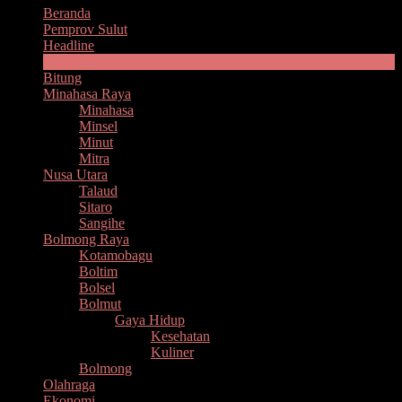
Beranda
Pemprov Sulut
Headline
Manado
Bitung
Minahasa Raya
Minahasa
Minsel
Minut
Mitra
Nusa Utara
Talaud
Sitaro
Sangihe
Bolmong Raya
Kotamobagu
Boltim
Bolsel
Bolmut
Gaya Hidup
Kesehatan
Kuliner
Bolmong
Olahraga
Ekonomi