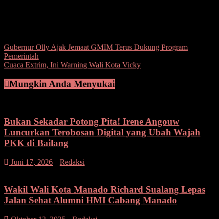
nikmati jus tomat yg tentunya kaya akan vitamin untuk tingkatkan
imun kita ” ucap Walikota.(wal/*)
Post Views:
85
Navigasi
Gubernur Olly Ajak Jemaat GMIM Terus Dukung Program
Pemerintah
pos
Cuaca Extrim, Ini Warning Wali Kota Vicky
Mungkin Anda Menyukai
Bukan Sekadar Potong Pita! Irene Angouw
Luncurkan Terobosan Digital yang Ubah Wajah
PKK di Bailang
pada
Juni 17, 2026
Redaksi
Komentar Dinonaktifkan
Bukan
Sekadar
Potong
Wakil Wali Kota Manado Richard Sualang Lepas
Pita!
Jalan Sehat Alumni HMI Cabang Manado
Irene
Angouw
pada