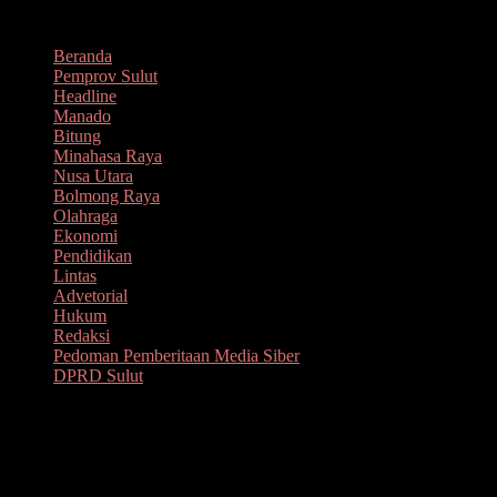
Lompat
Agustus 9, 2026
ke
Beranda
konten
Pemprov Sulut
Headline
Manado
Bitung
Minahasa Raya
Nusa Utara
Bolmong Raya
Olahraga
Ekonomi
Pendidikan
Lintas
Advetorial
Hukum
Redaksi
Pedoman Pemberitaan Media Siber
DPRD Sulut