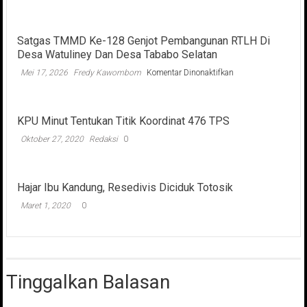
Satgas TMMD Ke-128 Genjot Pembangunan RTLH Di
Desa Watuliney Dan Desa Tababo Selatan
pada
Mei 17, 2026
Fredy Kawombom
Komentar Dinonaktifkan
Satgas
TMMD
Ke-
KPU Minut Tentukan Titik Koordinat 476 TPS
128
Genjot
Oktober 27, 2020
Redaksi
0
Pembangunan
RTLH
Di
Desa
Hajar Ibu Kandung, Resedivis Diciduk Totosik
Watuliney
Maret 1, 2020
0
Dan
Desa
Tababo
Selatan
Tinggalkan Balasan