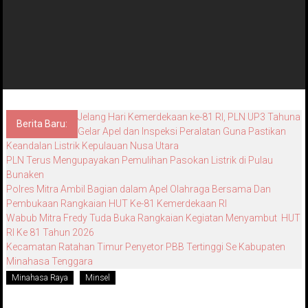
Jelang Hari Kemerdekaan ke-81 RI, PLN UP3 Tahuna
Berita Baru:
Gelar Apel dan Inspeksi Peralatan Guna Pastikan
Keandalan Listrik Kepulauan Nusa Utara
PLN Terus Mengupayakan Pemulihan Pasokan Listrik di Pulau
Bunaken
Polres Mitra Ambil Bagian dalam Apel Olahraga Bersama Dan
Pembukaan Rangkaian HUT Ke-81 Kemerdekaan RI
Wabub Mitra Fredy Tuda Buka Rangkaian Kegiatan Menyambut HUT
RI Ke 81 Tahun 2026
Kecamatan Ratahan Timur Penyetor PBB Tertinggi Se Kabupaten
Minahasa Tenggara
Minahasa Raya
Minsel