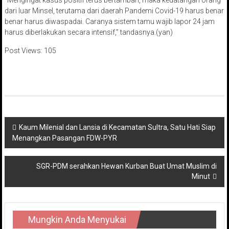
“Mengingat kasus positif terus bertambah, maka kedatangan orang
dari luar Minsel, terutama dari daerah Pandemi Covid-19 harus benar
benar harus diwaspadai. Caranya sistem tamu wajib lapor 24 jam
harus diberlakukan secara intensif,” tandasnya.(yan)
Post Views:
105
Navigasi
Kaum Milenial dan Lansia di Kecamatan Sultra, Satu Hati Siap
Menangkan Pasangan FDW-PYR
pos
SGR-PDM serahkan Hewan Kurban Buat Umat Muslim di
Minut
Mungkin Anda Menyukai