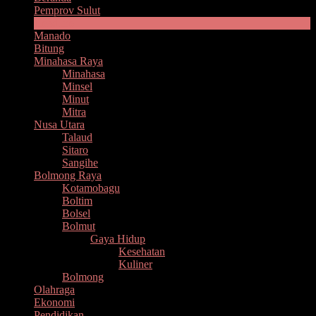
Pemprov Sulut
Headline
Manado
Bitung
Minahasa Raya
Minahasa
Minsel
Minut
Mitra
Nusa Utara
Talaud
Sitaro
Sangihe
Bolmong Raya
Kotamobagu
Boltim
Bolsel
Bolmut
Gaya Hidup
Kesehatan
Kuliner
Bolmong
Olahraga
Ekonomi
Pendidikan