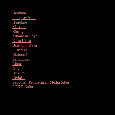
Lompat
Agustus 8, 2026
ke
Beranda
konten
Pemprov Sulut
Headline
Manado
Bitung
Minahasa Raya
Nusa Utara
Bolmong Raya
Olahraga
Ekonomi
Pendidikan
Lintas
Advetorial
Hukum
Redaksi
Pedoman Pemberitaan Media Siber
DPRD Sulut