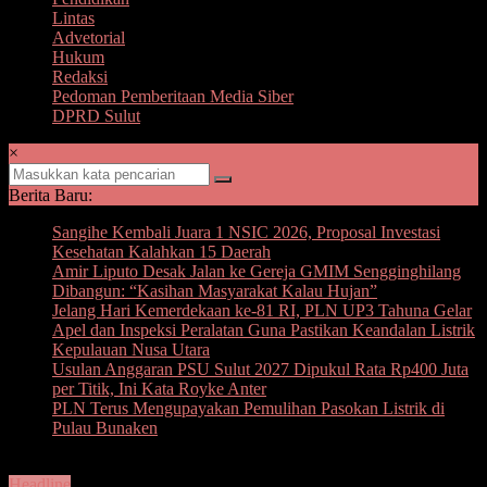
Lintas
Advetorial
Hukum
Redaksi
Pedoman Pemberitaan Media Siber
DPRD Sulut
×
Berita Baru:
Sangihe Kembali Juara 1 NSIC 2026, Proposal Investasi
Kesehatan Kalahkan 15 Daerah
Amir Liputo Desak Jalan ke Gereja GMIM Sengginghilang
Dibangun: “Kasihan Masyarakat Kalau Hujan”
Jelang Hari Kemerdekaan ke-81 RI, PLN UP3 Tahuna Gelar
Apel dan Inspeksi Peralatan Guna Pastikan Keandalan Listrik
Kepulauan Nusa Utara
Usulan Anggaran PSU Sulut 2027 Dipukul Rata Rp400 Juta
per Titik, Ini Kata Royke Anter
PLN Terus Mengupayakan Pemulihan Pasokan Listrik di
Pulau Bunaken
Headline