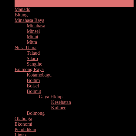
Headline
Manado
Bitung
Minahasa Raya
Minahasa
Minsel
Minut
Mitra
Nusa Utara
Talaud
Sitaro
Sangihe
Bolmong Raya
Kotamobagu
Boltim
Bolsel
Bolmut
Gaya Hidup
Kesehatan
Kuliner
Bolmong
Olahraga
Ekonomi
Pendidikan
Lintas