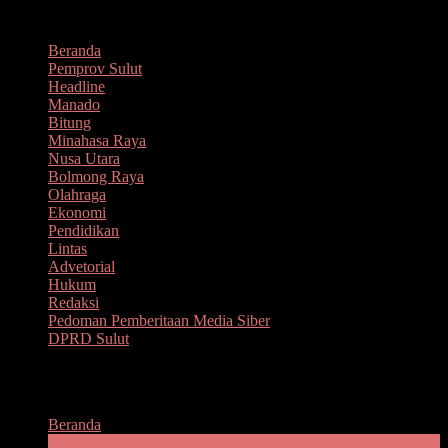
Lompat
Agustus 6, 2026
ke
Beranda
konten
Pemprov Sulut
Headline
Manado
Bitung
Minahasa Raya
Nusa Utara
Bolmong Raya
Olahraga
Ekonomi
Pendidikan
Lintas
Advetorial
Hukum
Redaksi
Pedoman Pemberitaan Media Siber
DPRD Sulut
Menu
Beranda
Pemprov Sulut