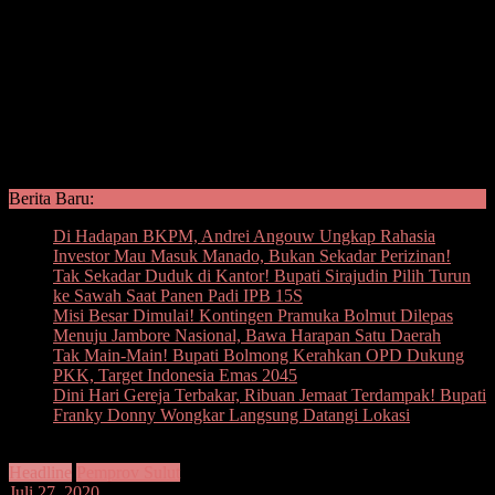
Berita Baru:
Di Hadapan BKPM, Andrei Angouw Ungkap Rahasia
Investor Mau Masuk Manado, Bukan Sekadar Perizinan!
Tak Sekadar Duduk di Kantor! Bupati Sirajudin Pilih Turun
ke Sawah Saat Panen Padi IPB 15S
Misi Besar Dimulai! Kontingen Pramuka Bolmut Dilepas
Menuju Jambore Nasional, Bawa Harapan Satu Daerah
Tak Main-Main! Bupati Bolmong Kerahkan OPD Dukung
PKK, Target Indonesia Emas 2045
Dini Hari Gereja Terbakar, Ribuan Jemaat Terdampak! Bupati
Franky Donny Wongkar Langsung Datangi Lokasi
Headline
Pemprov Sulut
Juli 27, 2020