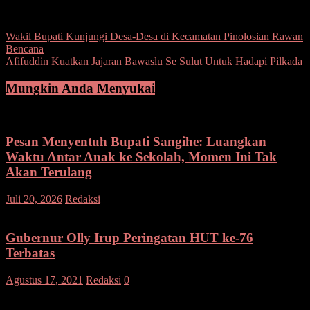
Post Views:
118
Navigasi
Wakil Bupati Kunjungi Desa-Desa di Kecamatan Pinolosian Rawan
Bencana
pos
Afifuddin Kuatkan Jajaran Bawaslu Se Sulut Untuk Hadapi Pilkada
Mungkin Anda Menyukai
Pesan Menyentuh Bupati Sangihe: Luangkan
Waktu Antar Anak ke Sekolah, Momen Ini Tak
Akan Terulang
pada
Juli 20, 2026
Redaksi
Komentar Dinonaktifkan
Pesan
Menyentuh
Bupati
Gubernur Olly Irup Peringatan HUT ke-76
Sangihe:
Terbatas
Luangkan
Waktu
Agustus 17, 2021
Redaksi
0
Antar
Anak