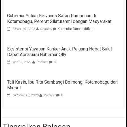
Gubernur Yulius Selvanus Safari Ramadhan di
Kotamobagu, Pererat Silaturahmi dengan Masyarakat
pada
Maret 10, 2026
Redaksi
Komentar Dinonaktifkan
Gubernur
Yulius
Selvanus
Eksistensi Yayasan Kanker Anak Pejuang Hebat Sulut
Safari
Dapat Apresiasi Gubernur Olly
Ramadhan
di
April 7, 2021
Redaksi
0
Kotamobagu,
Pererat
Silaturahmi
dengan
Tali Kasih, Ibu Rita Sambangi Bolmong, Kotamobagu dan
Masyarakat
Minsel
Oktober 13, 2020
Redaksi
0
Tinggalkan Balasan